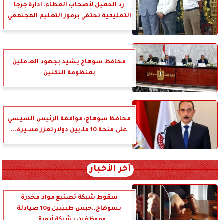
رد الجميل لأصحاب العطاء. إدارة جرجا
التعليمية تحتفي برموز التعليم المجتمعي
محافظ سوهاج يشيد بجهود العاملين
بمنظومة التقنين
محافظ سوهاج: موافقة الرئيس السيسي
على منحة 10 ملايين دولار تعزز مسيرة...
آخر الأخبار
سقوط شبكة تصنيع مواد مخدرة
بسوهاج..حبس طبيبين و10 صيادلة
وموظفين بشركة أدوية...