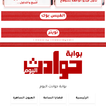
تداول فيديو الواقعة بسوهاج
للبيع والتداول...
الفيس بوك
تويتر
Tweets by hwadithalyoum
بوابة حوادث اليوم
الرئيسية
قضايا الساعة
العيون الساهرة