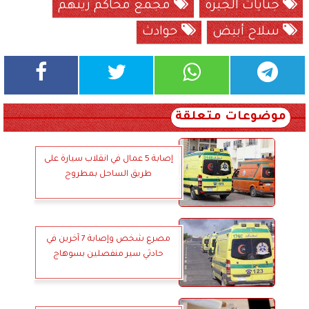
جنايات الجيزة
مجمع محاكم زينهم
سلاح أبيض
حوادث
موضوعات متعلقة
إصابة 5 عمال في انقلاب سيارة على
طريق الساحل بمطروح
مصرع شخص وإصابة 7 آخرين في
حادثي سير منفصلين بسوهاج