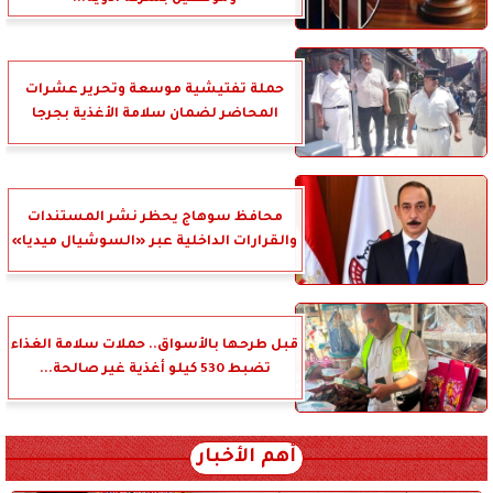
حملة تفتيشية موسعة وتحرير عشرات
المحاضر لضمان سلامة الأغذية بجرجا
محافظ سوهاج يحظر نشر المستندات
والقرارات الداخلية عبر «السوشيال ميديا»
قبل طرحها بالأسواق.. حملات سلامة الغذاء
تضبط 530 كيلو أغذية غير صالحة...
أهم الأخبار