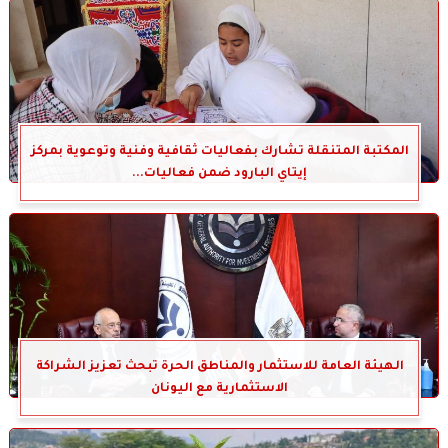
المكتبة المتنقلة تشارك بفعاليات ثقافية وفنية وتوعوية بمركز
إيتاي البارود ضمن فعاليات...
الهيئة العامة للاستثمار والمناطق الحرة تبحث تعزيز الشراكة
الاستثمارية مع اليونان