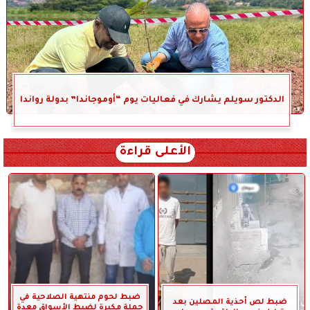
الدكتور سويلم يشارك في فعاليات يوم “أوموجاندا” بدولة رواندا
الأعلى قراءة
ضبط لحوم منتهية الصلاحية في
ضبط لص أحذية المصلين بعد
حملة مكبرة لضبط الأسواق معدة