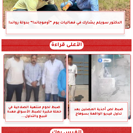
الدكتور سويلم يشارك في فعاليات يوم “أوموجاندا” بدولة رواندا
الأعلى قراءة
ضبط لحوم منتهية الصلاحية في
ضبط لص أحذية المصلين بعد
حملة مكبرة لضبط الأسواق معدة
تداول فيديو الواقعة بسوهاج
للبيع والتداول...
الفيس بوك