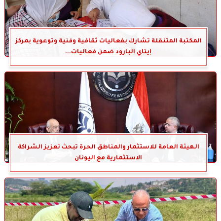
المكتبة المتنقلة تشارك بفعاليات ثقافية وفنية وتوعوية بمركز
إيتاي البارود ضمن فعاليات...
الهيئة العامة للاستثمار والمناطق الحرة تبحث تعزيز الشراكة
الاستثمارية مع اليونان