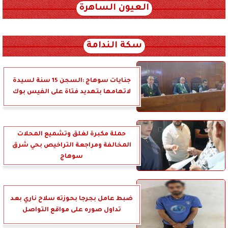
العيون الساهرة
xml_json/rss/~12.xml x0n not found
سكة الندامة
جنايات سوهاج :السجن 15 سنة لسيدة
لاتهامها بتهديد فتاة على الفيس بوك
حملة مكبرة لغلق وتشميع المحلات
المخالفة ومراجعة التراخيص بحي شرق
سوهاج
ضبط عامل بجرجا بحوزته سلاح ناري بعد
تداول صوره على مواقع التواصل