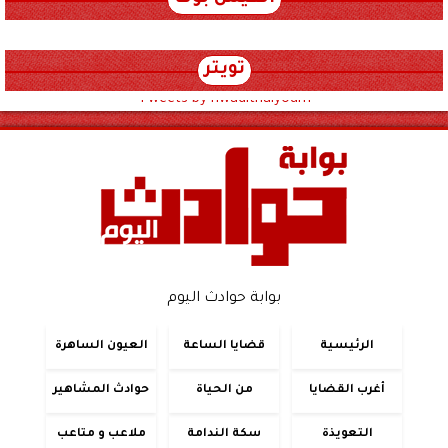
تويتر
Tweets by hwadithalyoum
بوابة حوادث اليوم
الرئيسية
قضايا الساعة
العيون الساهرة
أغرب القضايا
من الحياة
حوادث المشاهير
التعويذة
سكة الندامة
ملاعب و متاعب