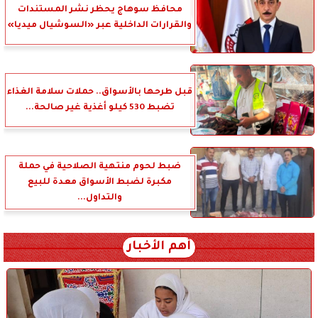
محافظ سوهاج يحظر نشر المستندات
والقرارات الداخلية عبر «السوشيال ميديا»
قبل طرحها بالأسواق.. حملات سلامة الغذاء
تضبط 530 كيلو أغذية غير صالحة...
ضبط لحوم منتهية الصلاحية في حملة
مكبرة لضبط الأسواق معدة للبيع
والتداول...
أهم الأخبار