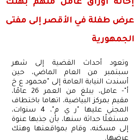
إحالة أوراق عامل متهم بهتك
عرض طفلة في الأقصر إلى مفتى
الجمهورية
وتعود أحداث القضية إلى شهر
سبتمبر من العام الماضي، حين
أسندت النيابة العامة إلى "محمود ع خ
أ"- عامل، يبلغ من العمر 26 عامًا،
مقيم بمركز البياضية، اتهاما باختطاف
المجني عليها "ر ي م"، 4 سنوات،
مستغلًا حداثة سنها، بأن جذبها عنوة
إلى مسكنه، وقام بمواقعتها وهتك
عرضها.