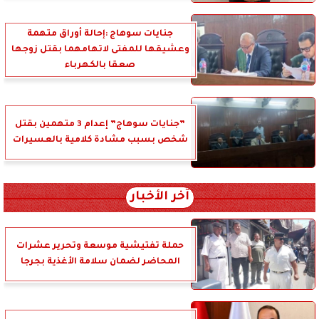
جنايات سوهاج :إحالة أوراق متهمة
وعشيقها للمفتى لاتهامهما بقتل زوجها
صعقا بالكهرباء
”جنايات سوهاج” إعدام 3 متهمين بقتل
شخص بسبب مشادة كلامية بالعسيرات
آخر الأخبار
حملة تفتيشية موسعة وتحرير عشرات
المحاضر لضمان سلامة الأغذية بجرجا