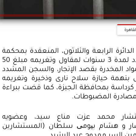
لقاهرة
دائرة الرابعة والثلاثون، المنعقدة بمحكمة
شبرا الخيمه، بالسجن المشدد لمدة 3 سنوات لمقاول وتغريمه مبلغ 50
مواد المخدرة بقصد الإتجار، والسجن المشدد
تهمة حيازة سلاح نارى وذخيرة وتغريمه
ة مركز كرداسة بمحافظة الـجيزة، كما قضت ببراءة
ومصادرة المضبوطات.
تشار محمد عزت مناع سيد، وعضويه
ار و هشام بیومی سلطان (المستشارين
مين السر ممدوح عبد الرشيد.