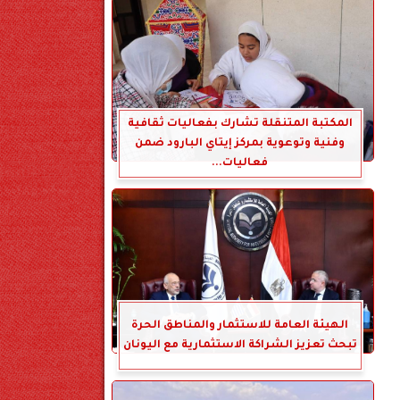
المكتبة المتنقلة تشارك بفعاليات ثقافية
وفنية وتوعوية بمركز إيتاي البارود ضمن
فعاليات...
الهيئة العامة للاستثمار والمناطق الحرة
تبحث تعزيز الشراكة الاستثمارية مع اليونان