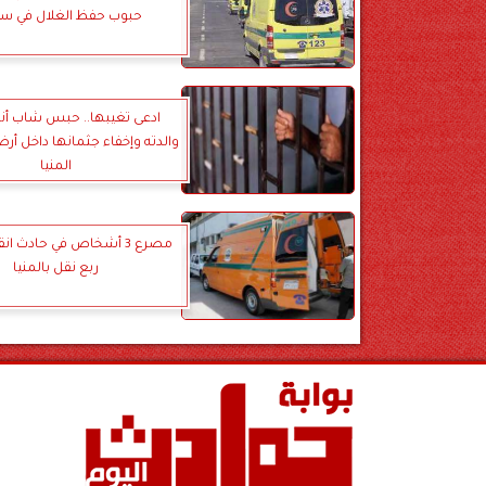
حبوب حفظ الغلال في س
ادعى تغيبها.. حبس شاب أن
والدته وإخفاء جثمانها داخل أرض
المنيا
مصرع 3 أشخاص في حادث ان
ربع نقل بالمنيا