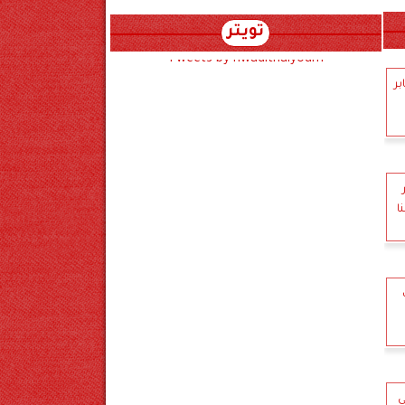
تويتر
Tweets by hwadithalyoum
بر
ا
ي