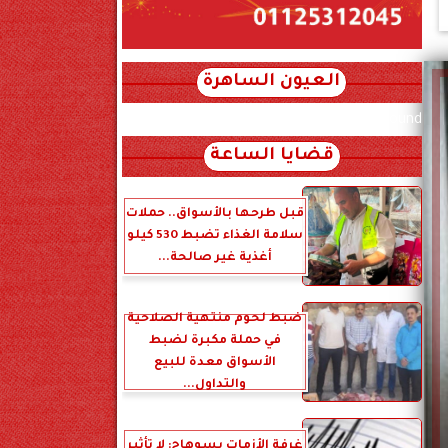
العيون الساهرة
xml_json/rss/~12.xml x0n not found
قضايا الساعة
قبل طرحها بالأسواق.. حملات
سلامة الغذاء تضبط 530 كيلو
أغذية غير صالحة...
ضبط لحوم منتهية الصلاحية
في حملة مكبرة لضبط
الأسواق معدة للبيع
والتداول...
غرفة الأزمات بسوهاج: لا تأثير