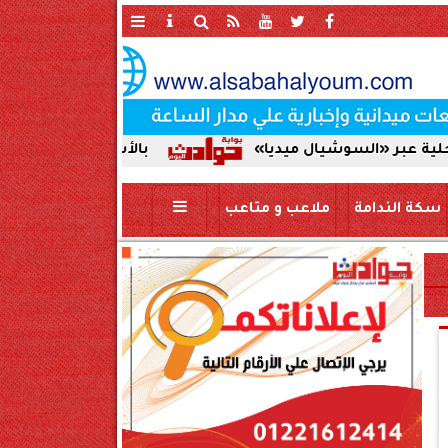
وشيال ميديا»
بالأسماء | اعتماد حركة تنقلات ضباط ا
سكة الندامة
ملاعب و متاعب