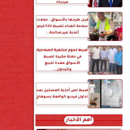
ميديا»
قبل طرحها بالأسواق.. حملات
سلامة الغذاء تضبط 530 كيلو
أغذية غير صالحة...
ضبط لحوم منتهية الصلاحية
في حملة مكبرة لضبط
الأسواق معدة للبيع
والتداول...
ضبط لص أحذية المصلين بعد
تداول فيديو الواقعة بسوهاج
أهم الأخبار