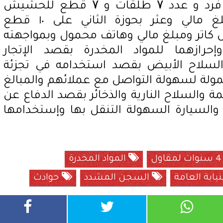
بحوزة الأول على سلاح ناري فرد و عدد ۷ طلقات و ۷ قطع للحشيش
المخدر وهاتف محمول ومبلغ مالي وعثر بحوزة الثاني على ١٠ قطع
اتر ومبلغ مالي وهاتف محمول وبمواجهته
إحرازهما للمواد المخدرة بقصد الإتجار
لسلاح الأبيض بقصد استخدامه في تجزئة
حمولة لسهولة التواصل مع عملائهم والمبالغ
ة والسلاح النارية والذخائر بقصد الدفاع عن
والسيارة السهولة التنقل بها وإستخدامها
المواد المخدرة
نيابة العامة
السجن المشدد
حوادث