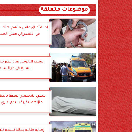
موضوعات متعلقة
إحالة أوراق عامل متهم بهتك
في الأقصر إلى مفتى الجم
بسبب الثانوية.. فتاة تقفز م
السابع في دار السلام
مصرع شخصين صعقا بالكهرب
منزلهما بقرية سيدى غازي ب
إصابة طالبة بحالة تسمم نتي