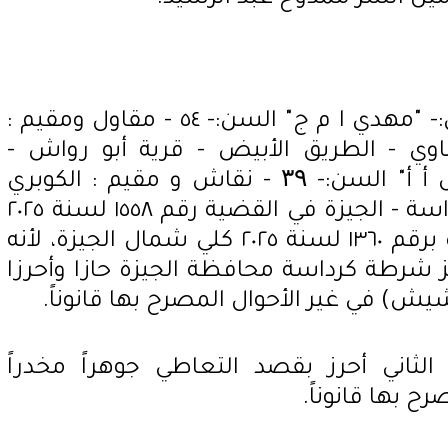
إحالت النيابة العامة المتهمين:- "مهدي ا م ج" السن:- ٥٤ - مقاول ومقيم :
ي - الطريق الأبيض - قرية أبو رواش -
كرداسة - الجيزة، و "عمرو س أ أ" السن:- ۳۹ - نقاش و مقيم : الكوبري
الاولاني - قرية أبو رواش - كرداسة - الجيزة في القضية رقم ١٥٥٨ لسنة ٢٠٢٥
جنايات مركز كرداسة والمقيدة برقم ١٣٦٠ لسنة ٢٠٢٥ كلي شمال الجيزة، لأنه
/ ٢٠٢٥ بدائرة مركز شرطة كرداسة محافظة الجيزة حازا وأحرزا
شيش) في غير الأحوال المصرح بها قانوناً.
 الثاني أحرز بقصد التعاطي جوهراً مخدراً
 بها قانوناً.