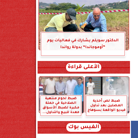
الدكتور سويلم يشارك في فعاليات يوم
“أوموجاندا” بدولة رواندا
الأعلى قراءة
ضبط لحوم منتهية
ضبط لص أحذية
الصلاحية في حملة
المصلين بعد تداول
مكبرة لضبط الأسواق
فيديو الواقعة بسوهاج
معدة للبيع والتداول...
الفيس بوك