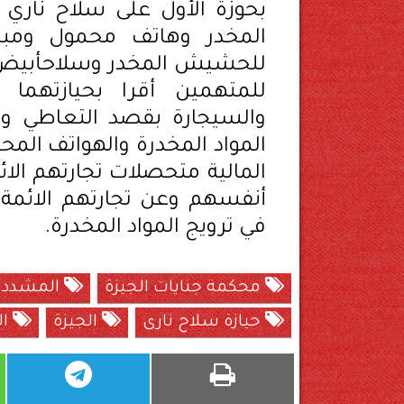
للحشيش المخدر وسلاحأبيض ك
للمتهمين أقرا بحيازتهما و
والسيجارة بقصد التعاطي وا
المواد المخدرة والهواتف الم
المالية متحصلات تجارتهم الائم
أنفسهم وعن تجارتهم الائمة 
في ترويج المواد المخدرة.
محكمة جنايات الجيزة
المشدد 4 سنوات لمقاول
حيازة سلاح نارى
الجيزة
ال