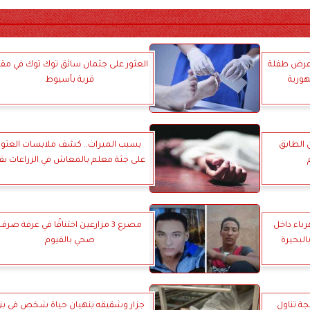
 عرض طفلة
العثور على جثمان سائق توك توك في مقا
هورية
قرية بأسيوط
ن الطابق
بسبب الميراث.. كشف ملابسات العثور
على جثة معلم بالمعاش في الزراعات بقن
اء داخل
مصرع 3 مزارعين اختناقًا في غرفة صرف
البحيرة
صحي بالفيوم
جة تناول
جزار وشقيقه ينهيان حياة شخص في بن