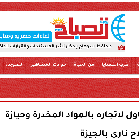
افظ سوهاج يحظر نشر المستندات والقرارات الداخلية عبر «الس
أغرب القضايا
من الحياة
حوادث المشاهير
التعويذة
لمقاول لاتجاره بالمواد المخدرة وحيازة
 نارى بالجيزة