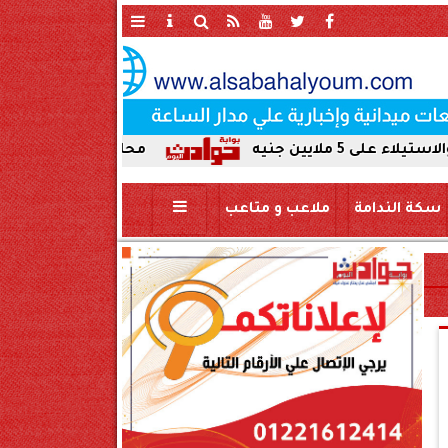
محافظ سوهاج يحيل واقعة ردم نهر ا
سكة الندامة
ملاعب و متاعب