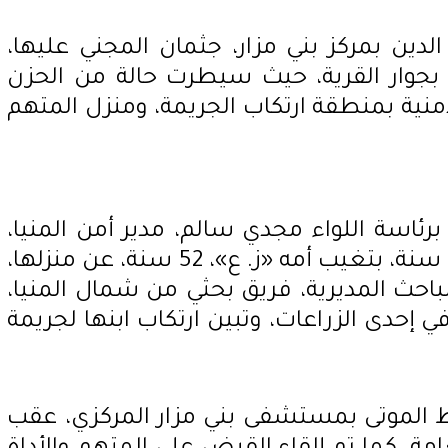
ن بمركز بني مزار، جثمان المجني عليها،
 بجوار القرية، حيث سيطرت حالة من الحزن
امنية بمنطقة ارتكاب الجريمة، ومنزل المتهم
، برئاسة اللواء مجدي سالم، مدير أمن المنيا،
قد تلقت بلاغا من «أ، ص،»، 32 سنة، بتغيب أمه «ز. ع»، 52 سنة، عن منزلها،
مباحث المديرية، فريق بحثي من شمال المنيا،
ي إحدى الزراعات، وتبين ارتكاب ابنها لجريمة
ظ الموتى بمستشفى بني مزار المركزي، عقب