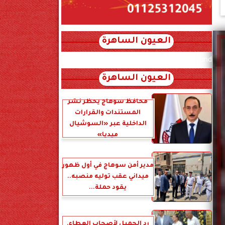
العيون الساهرة
xml_json/rss/~12.xml x0n not found
العيون الساهرة
محافظ سوهاج يحظر نشر
المستندات والقرارات
الداخلية عبر «السوشيال
ميديا»
مدير أمن سوهاج في أول ظهور
ميداني عقب توليه منصبه..
يقود حملة...
رد الجميل لأصحاب العطاء.