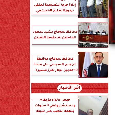
إدارة جرجا التعليمية تحتفي
برموز التعليم المجتمعي
محافظ سوهاج يشيد بجهود
العاملين بمنظومة التقنين
محافظ سوهاج: موافقة
الرئيس السيسي على منحة
10 ملايين دولار تعزز مسيرة...
آخر الأخبار
حبس «لواء مزيف»
ومستشار وهمي 3 سنوات
بتهمة النصب على شركة