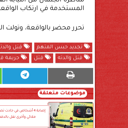
مناظرة الجثمان من النيابة الع
المستخدمة في ارتكاب الواقعة
تحرر محضر بالواقعة، وتولت الن
تجديد حبس المتهم
قتل والدت
قتل والدته
قتل
جريمة ق
موضوعات متعلقة
إصابة 4 أشخاص في حادث ت
ملاكي وأخرى نقل بالدقه