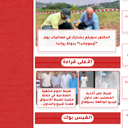
ين
الدكتور سويلم يشارك في فعاليات يوم
“أوموجاندا” بدولة رواندا
الأعلى قراءة
مة
ضبط لحوم منتهية
ضبط لص أحذية
الصلاحية في حملة
المصلين بعد تداول
مكبرة لضبط الأسواق
فيديو الواقعة بسوهاج
معدة للبيع والتداول...
جنيه
الفيس بوك