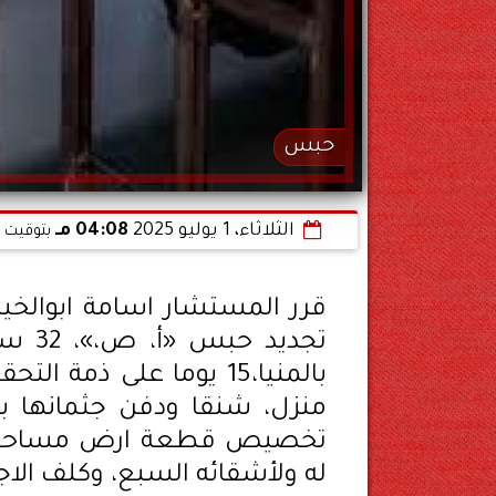
حبس
الثلاثاء، 1 يوليو 2025
04:08 مـ
بتوقيت ا
قرر المستشار اسامة ابوالخير،
تجديد
منزل، شنقا ودفن جثمانها با
تخصيص قطعة ارض مساحتها ف
له ولأشقائه السبع، وكلف الاجه