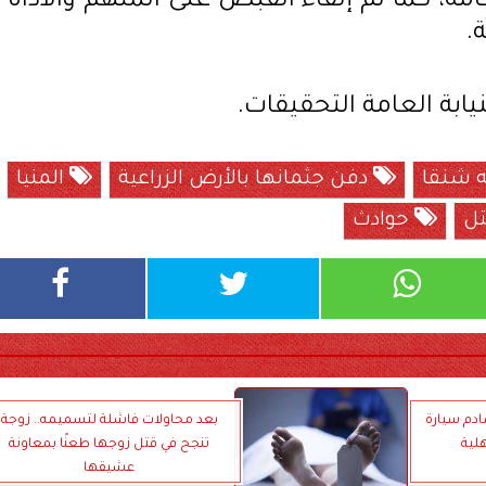
امة، كما تم إلقاء القبض على المتهم والأداة
.
يابة العامة التحقيقات.
ه شنقا
دفن جثمانها بالأرض الزراعية
المنيا
تل
حوادث
صادم سيارة
بعد محاولات فاشلة لتسميمه.. زوجة
لية
تنجح في قتل زوجها طعنًا بمعاونة
عشيقها