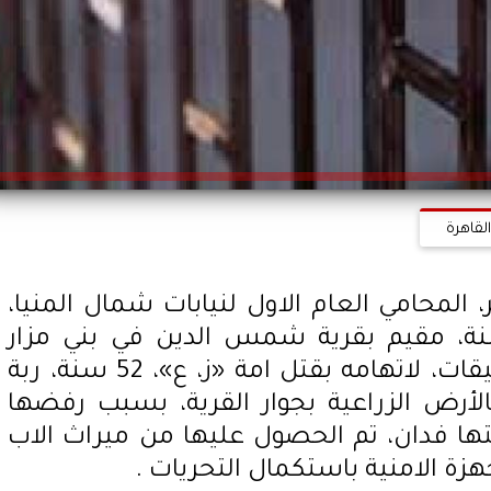
لقاهرة
 المحامي العام الاول لنيابات شمال المنيا،
 حبس «أ، ص،»، 32 سنة، مقيم بقرية شمس الدين في بني مزار
بالمنيا،15 يوما على ذمة التحقيقات، لاتهامه بقتل امة «ز، ع»، 52 سنة، ربة
لأرض الزراعية بجوار القرية، بسبب رفضها
دان، تم الحصول عليها من ميراث الاب
زة الامنية باستكمال التحريات .