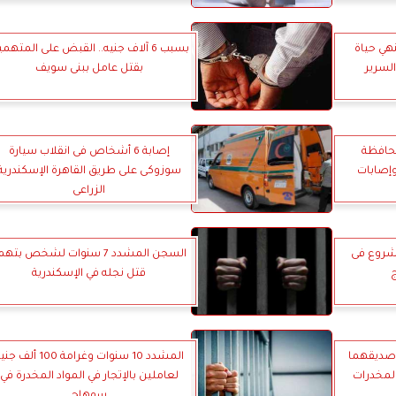
نهي حياة
بسبب 6 آلاف جنيه.. القبض على المتهم
لسرير
بقتل عامل ببنى سويف
حافظة
إصابة 6 أشخاص فى انقلاب سيارة
إصابات
سوزوكى على طريق القاهرة الإسكندرية
الزراعى
شروع فى
السجن المشدد 7 سنوات لشخص بته
قتل نجله في الإسكندرية
 صديقهما
المشدد 10 سنوات وغرامة 100 ألف 
لمخدرات
لعاملين بالإتجار في المواد المخدرة في
سوهاج