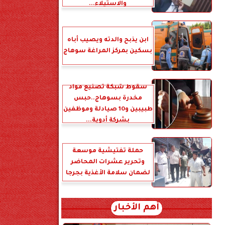
والاستيلاء...
ابن يذبح والدته ويصيب أباه
بسكين بمركز المراغة سوهاج
سقوط شبكة تصنيع مواد
مخدرة بسوهاج..حبس
طبيبين و10 صيادلة وموظفين
بشركة أدوية...
حملة تفتيشية موسعة
وتحرير عشرات المحاضر
لضمان سلامة الأغذية بجرجا
أهم الأخبار