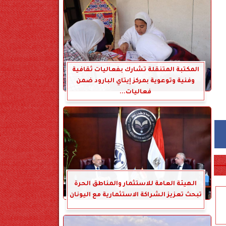
المكتبة المتنقلة تشارك بفعاليات ثقافية
وفنية وتوعوية بمركز إيتاي البارود ضمن
فعاليات...
الهيئة العامة للاستثمار والمناطق الحرة
تبحث تعزيز الشراكة الاستثمارية مع اليونان