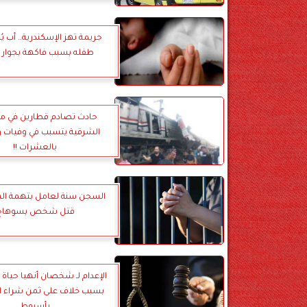
جريمة تهز الإسكندرية.. أب يُ
طفله بسبب فاكهة بجوار ا
حادث تصادم قطارين في م
الشرقية يتسبب في وفيات و
بالعشرات !!
السجن سنة لعامل بتهمة ال
قتل شخص بسوهاج
الإعدام لـ شخصان أنهيا حياة
بسبب خلاف على ثمن شراء ا
بأسيوط