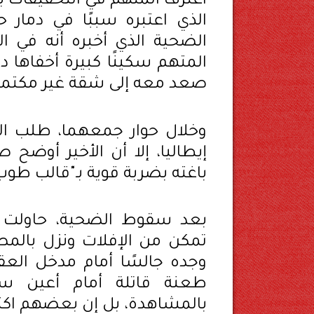
اعترف المتهم في التحقيقات بأ
الذي اعتبره سببًا في دمار ح
الضحية الذي أخبره أنه في ا
المتهم سكينًا كبيرة أخفاها 
صعد معه إلى شقة غير مكتملة
وخلال حوار جمعهما، طلب ال
إيطاليا، إلا أن الأخير أوضح ص
باغته بضربة قوية بـ"قالب طوب
بعد سقوط الضحية، حاولت أسر
تمكن من الإفلات ونزل بالمص
طعنة قاتلة أمام أعين سكا
بالمشاهدة، بل إن بعضهم اكتف