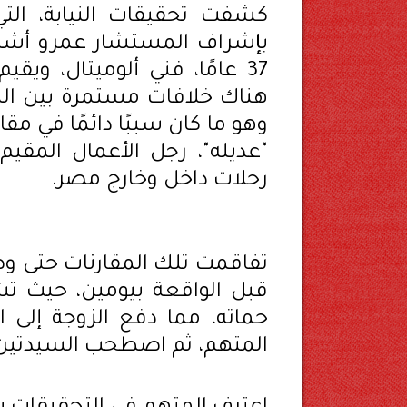
كشفت تحقيقات النيابة، الت
بإشراف المستشار عمرو أشرف ر
37 عامًا، فني ألوميتال، ويق
هناك خلافات مستمرة بين الم
وهو ما كان سببًا دائمًا في مق
"عديله"، رجل الأعمال المقيم
رحلات داخل وخارج مصر.
تفاقمت تلك المقارنات حتى وص
قبل الواقعة بيومين، حيث تش
حماته، مما دفع الزوجة إلى 
المتهم، ثم اصطحب السيدتين إ