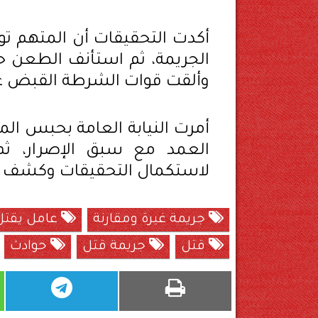
أكدت التحقيقات أن المتهم تو
الجريمة، ثم استأنف الطعن حتى
وألقت قوات الشرطة القبض عل
لاستكمال التحقيقات وكشف كا
جريمة غيرة ومقارنة
عامل يقتل عديل
قتل
جريمة قتل
حوادث