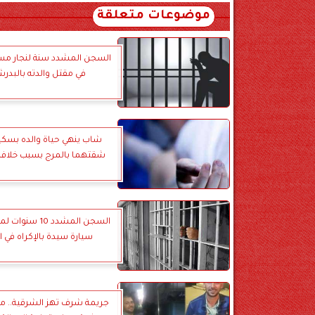
موضوعات متعلقة
السجن المشدد سنة لنجار م
في مقتل والدته بالبدر
شاب ينهي حياة والده بسكي
شقتهما بالمرج بسبب خلافا
السجن المشدد 10 
سيارة سيدة بالإكراه في ا
جريمة شرف تهز الشرقية.. 