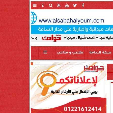
شيال ميديا»
بالأسماء | اعتماد حركة تنقلات ضباط ال
سكة الندامة
ملاعب و متاعب