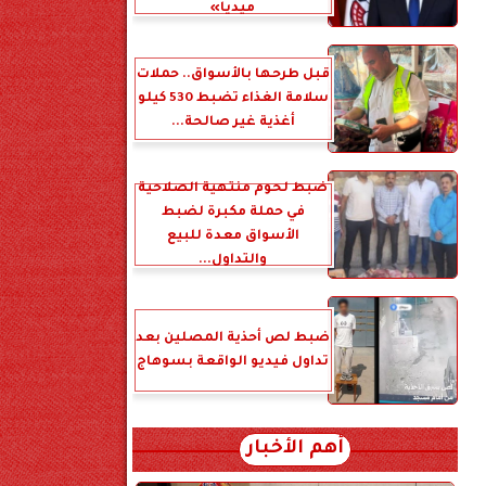
ميديا»
قبل طرحها بالأسواق.. حملات
سلامة الغذاء تضبط 530 كيلو
أغذية غير صالحة...
ضبط لحوم منتهية الصلاحية
في حملة مكبرة لضبط
الأسواق معدة للبيع
والتداول...
ضبط لص أحذية المصلين بعد
تداول فيديو الواقعة بسوهاج
أهم الأخبار