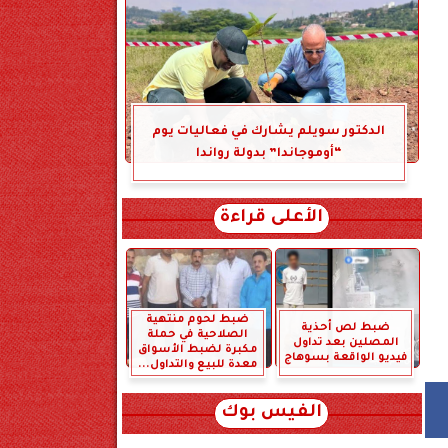
الدكتور سويلم يشارك في فعاليات يوم
“أوموجاندا” بدولة رواندا
الأعلى قراءة
ضبط لحوم منتهية
ضبط لص أحذية
الصلاحية في حملة
المصلين بعد تداول
مكبرة لضبط الأسواق
فيديو الواقعة بسوهاج
معدة للبيع والتداول...
الفيس بوك