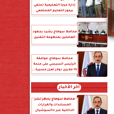
إدارة جرجا التعليمية تحتفي
برموز التعليم المجتمعي
محافظ سوهاج يشيد بجهود
العاملين بمنظومة التقنين
محافظ سوهاج: موافقة
الرئيس السيسي على منحة
10 ملايين دولار تعزز مسيرة...
آخر الأخبار
محافظ سوهاج يحظر نشر
المستندات والقرارات
الداخلية عبر «السوشيال