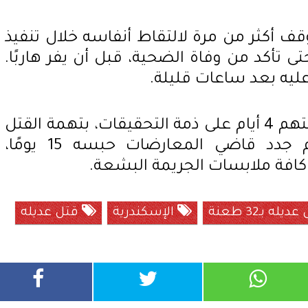
قف أكثر من مرة لالتقاط أنفاسه خلال تنفيذ
 تأكد من وفاة الضحية، قبل أن يفر هاربًا.
يه بعد ساعات قليلة.
أمرت النيابة العامة بحبس المتهم 4 أيام على ذمة التحقيقات، بتهمة القتل
العمد مع سبق الإصرار، ثم جدد قاضي المعارضات حبسه 15 يومًا،
فة ملابسات الجريمة البشعة.
ه بـ32 طعنة
الإسكندرية
قتل عديله