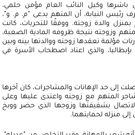
ي باشرها وكيل النائب العام مؤمن حلمي،
ئيس النيابة، أن المتهم يدعى "م. م. و"،
يم بمنزل والدة زوجته. ووفقًا للتحريات، كانت
تهم وزوجته نتيجة ظروفه المادية الصعبة،
ارنات مؤلمة تعقدها زوجته ووالدتها بينه وبين
 بإيطاليا، والذي اعتاد اصطحاب الأسرة في
لت إلى حد الإهانات والمشاجرات، كان آخرها
اجر المتهم مع زوجته واعتدى عليها وعلى
الاتصال بشقيقتها وزوجها الذي حضر ووبخ
لى منزله لحمايتهما.