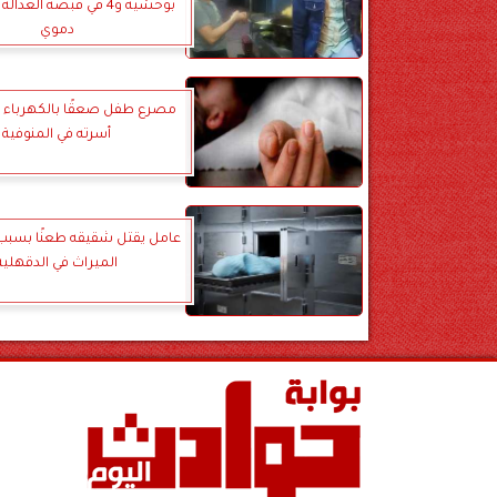
بوحشية و4 في قبضة العد
دموي
مصرع طفل صعقًا بالكهرباء د
أسرته في المنوفية
عامل يقتل شقيقه طعنًا بسبب
الميراث في الدقهلية