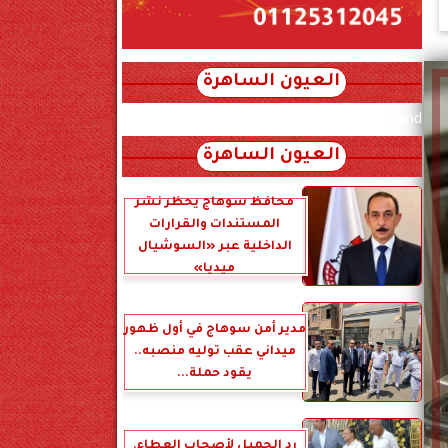
العيون الساهرة
xml_json/rss/~12.xml x0n not found
العيون الساهرة
محافظ سوهاج يحظر نشر
المستندات والقرارات
الداخلية عبر «السوشيال
ميديا»
مدير أمن سوهاج في أول ظهور
ميداني عقب توليه منصبه..
يقود حملة...
رد الجميل لأصحاب العطاء.