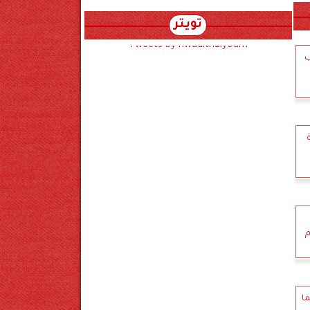
تويتر
Tweets by hwadithalyoum
ب
م
ا