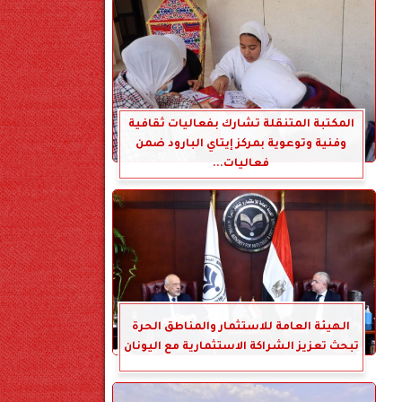
المكتبة المتنقلة تشارك بفعاليات ثقافية
وفنية وتوعوية بمركز إيتاي البارود ضمن
فعاليات...
الهيئة العامة للاستثمار والمناطق الحرة
تبحث تعزيز الشراكة الاستثمارية مع اليونان