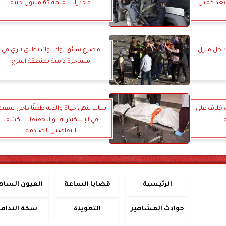
الة بعد كمين
مخدرات بقيمة 65 مليون جنيه
اخل منزل
مصرع سائق توك توك بطلق ناري في
مشاجرة دامية بمنطقة المرج
 خلاف على
شاب ينهي حياة والدته طعنًا داخل شقته
في الإسكندرية.. والتحقيقات تكشف
التفاصيل الصادمة
الرئيسية
قضايا الساعة
العيون الساه
حوادث المشاهير
التعويذة
سكة الندامة