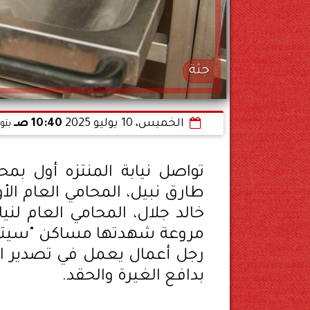
جثة
الخميس، 10 يوليو 2025
10:40 صـ
بتو
تواصل نيابة المنتزه أول ب
طارق نبيل، المحامي العام الأ
خالد جلال، المحامي العام لني
مروعة شهدتها مساكن "سيتي 
رجل أعمال يعمل في تصدير الف
بدافع الغيرة والحقد.