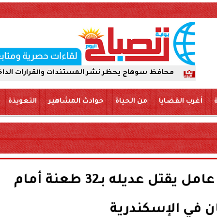
فظ سوهاج يحظر نشر المستندات والقرارات الداخلية عبر «السو
أغرب القضايا
من الحياة
حوادث المشاهير
التعويذة
جريمة غيرة ومقارنة.. عامل يقتل عديله بـ32 طعنة أمام
 في الإسكندرية