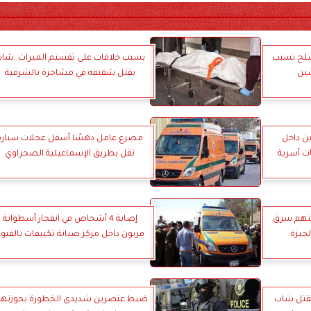
سلح تسبب
بسبب خلافات على تقسيم الميراث..شا
شين
يقتل شقيقه في مشاجرة بالشرقية
ن داخل
مصرع عامل دهسًا أسفل عجلات سيارة
ت أسرية
نقل بطريق الإسماعيلية الصحراوي
سنوات لمتهم سرق
إصابة 4 أشخاص في انفجار أسطوانة
لجيزة
فريون داخل مركز صيانة تكييفات بالفيو
مقتل شاب
ضبط عنصرين شديدى الخطورة بحوزتهم