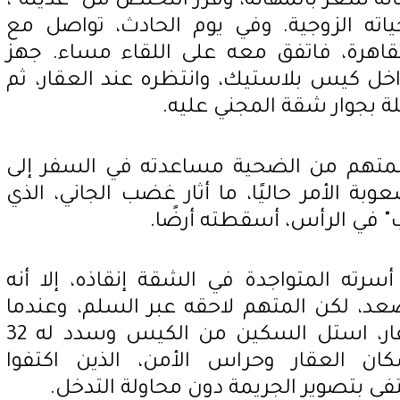
نه شعر بالمهانة، وقرر التخلص من "عديله"،
ياته الزوجية. وفي يوم الحادث، تواصل مع
لقاهرة، فاتفق معه على اللقاء مساء. جهز
داخل كيس بلاستيك، وانتظره عند العقار، ثم
 بجوار شقة المجني عليه.
متهم من الضحية مساعدته في السفر إلى
عوبة الأمر حاليًا، ما أثار غضب الجاني، الذي
" في الرأس، أسقطته أرضًا.
ته المتواجدة في الشقة إنقاذه، إلا أنه
عد، لكن المتهم لاحقه عبر السلم، وعندما
وجده جالسًا أمام مدخل العقار، استل السكين من الكيس وسدد له 32
ن العقار وحراس الأمن، الذين اكتفوا
ى بتصوير الجريمة دون محاولة التدخل.