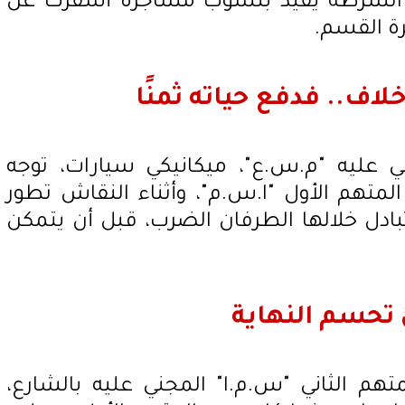
م الشرطة يفيد بنشوب مشاجرة أسفرت عن
رة القسم.
اف.. فدفع حياته ثمنًا
 عليه "م.س.ع"، ميكانيكي سيارات، توجه
متهم الأول "ا.س.م"، وأثناء النقاش تطور
تبادل خلالها الطرفان الضرب، قبل أن يتمكن
 تحسم النهاية
هم الثاني "س.م.ا" المجني عليه بالشارع،