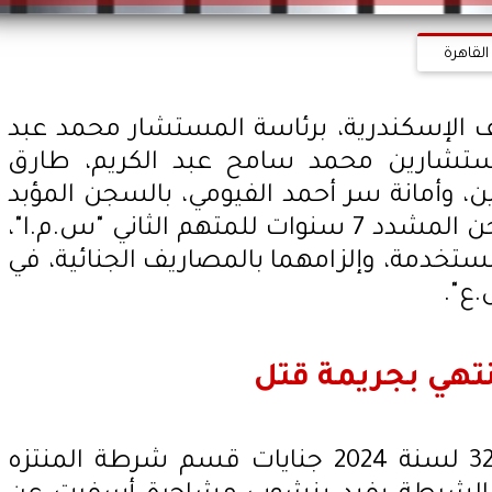
القاهرة
لإسكندرية، برئاسة المستشار محمد عبد
مستشارين محمد سامح عبد الكريم، طارق
، وأمانة سر أحمد الفيومي، بالسجن المؤبد
للمتهم الأول "ا.س.م"، والسجن المشدد 7 سنوات للمتهم الثاني "س.م.ا"،
ستخدمة، وإلزامهما بالمصاريف الجنائية، في
ع".
نتهي بجريمة قتل
تعود أحداث القضية رقم 32921 لسنة 2024 جنايات قسم شرطة المنتزه