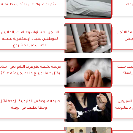
رقاه
سائق توك توك على يد أقارب طليقته
ة الاتجار
السجن 10 سنوات وغرامات بالملايين
أبيض
لموظفين بميناء الإسكندرية بتهمة
الكسب غير المشروع
كيف خنقت
جريمة بشعة تهز عزبة الشوادفي.. شاب
يقها؟
يقتل طفلًا ويبلغ والده بجريمته هاتفيًا
 الهيروين
جريمة مروعة في القليوبية.. زوجة تقتل
القليوبية
زوجها بطعنة في الرقبة