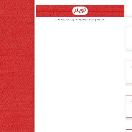
تويتر
Tweets by hwadithalyoum