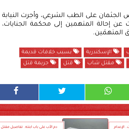
 الجثمان على الطب الشرعي، وأجرت النيابة
 عن إحالة المتهمين إلى محكمة الجنايات،
 المتهمَين.
ب
الإسكندرية
بسبب خلافات قديمة
مقتل شاب
قتل
جريمة قتل
. الإعدام
دم الأب على باب ابنته.. تفاصيل مقتل