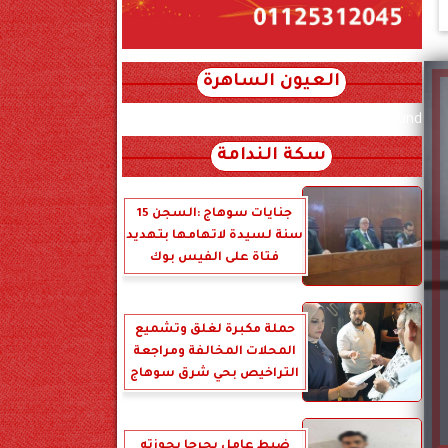
العيون الساهرة
xml_json/rss/~12.xml x0n not found
سكة الندامة
جنايات سوهاج :السجن 15
سنة لسيدة لاتهامها بتهديد
فتاة على الفيس بوك
حملة مكبرة لغلق وتشميع
المحلات المخالفة ومراجعة
التراخيص بحي شرق سوهاج
ضبط عامل بجرجا بحوزته