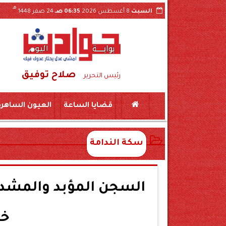
هـ
السبت
8 أغسطس 2026
06:35 صـ
24 صفر 1448
صلاح توفيق
اه بسكين بمركز المراغة سوهاج
حبس «لواء مزيف» ومستشار وهمي 3 سنوات بتهمة 
رئيس التحرير
قضايا الساعة
العيون الساهرة
سكة الندامة
السجن المؤبد والمشدد
خل