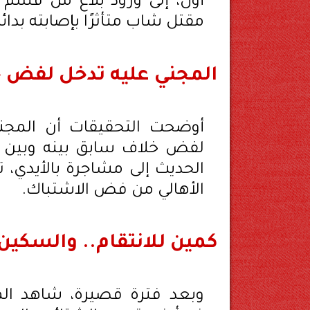
أول، إلى ورود بلاغ من قس
مقتل شاب متأثرًا بإصابته بدائ
المجني عليه تدخل لفض خل
أوضحت التحقيقات أن المجني
لفض خلاف سابق بينه وبين ال
الحديث إلى مشاجرة بالأيدي، 
الأهالي من فض الاشتباك.
كمين للانتقام.. والسكين
وبعد فترة قصيرة، شاهد المت