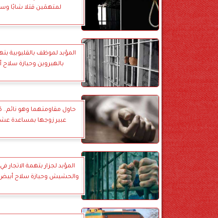
لمتهمَين قتلا شابًا وس
المؤبد لموظف بالقليوبية بتهم
بالهيروين وحيازة سلاح 
حاول مقاومتهما وهو نائم.. 
عبير زوجها بمساعدة عش
المؤبد لجزار بتهمة الاتجار في
والحشيش وحيازة سلاح أبيض ب