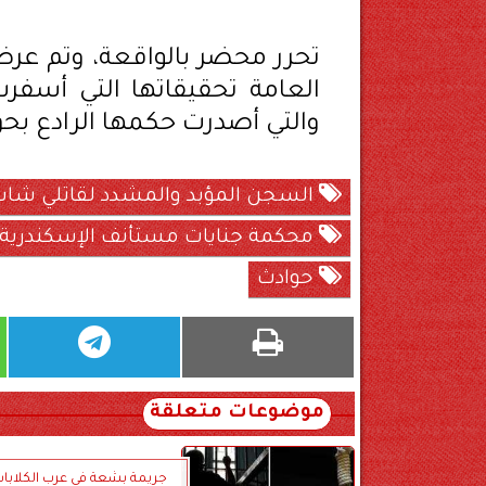
تحرر محضر بالواقعة، وتم عرض
العامة تحقيقاتها التي أسفرت
والتي أصدرت حكمها الرادع بحق
السجن المؤبد والمشدد لقاتلي شا
محكمة جنايات مستأنف الإسكندرية
حوادث
موضوعات متعلقة
جريمة بشعة في عرب الكلابات.