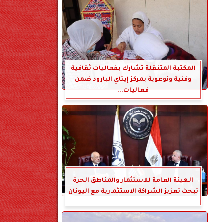
المكتبة المتنقلة تشارك بفعاليات ثقافية
وفنية وتوعوية بمركز إيتاي البارود ضمن
فعاليات...
الهيئة العامة للاستثمار والمناطق الحرة
تبحث تعزيز الشراكة الاستثمارية مع اليونان