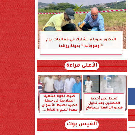
الدكتور سويلم يشارك في فعاليات يوم
“أوموجاندا” بدولة رواندا
الأعلى قراءة
ضبط لحوم منتهية
ضبط لص أحذية
الصلاحية في حملة
المصلين بعد تداول
مكبرة لضبط الأسواق
فيديو الواقعة بسوهاج
معدة للبيع والتداول...
الفيس بوك