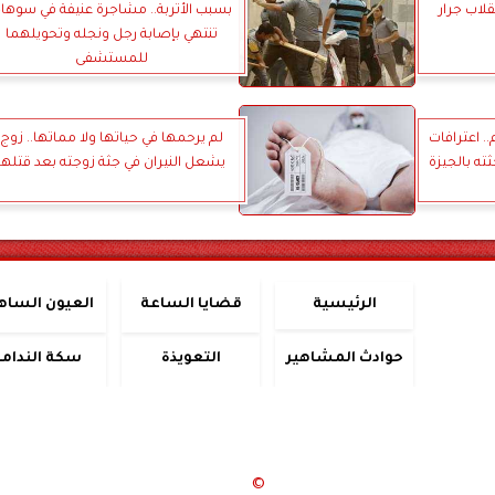
لاب جرار
بسبب الأتربة.. مشاجرة عنيفة في سوها
تنتهي بإصابة رجل ونجله وتحويلهما
للمستشفى
. اعترافات
لم يرحمها في حياتها ولا مماتها.. زوج
ه بالجيزة
يشعل النيران في جثة زوجته بعد قتلها
الرئيسية
قضايا الساعة
العيون الساه
حوادث المشاهير
التعويذة
سكة الندامة
جميع الحقوق محفوظة
©
2020 - 2026 - حوادث اليوم