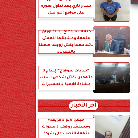
سلاح ناري بعد تداول صوره
على مواقع التواصل
جنايات سوهاج :إحالة أوراق
متهمة وعشيقها للمفتى
لاتهامهما بقتل زوجها صعقا
بالكهرباء
”جنايات سوهاج” إعدام 3
متهمين بقتل شخص بسبب
مشادة كلامية بالعسيرات
آخر الأخبار
حبس «لواء مزيف»
ومستشار وهمي 3 سنوات
بتهمة النصب على شركة