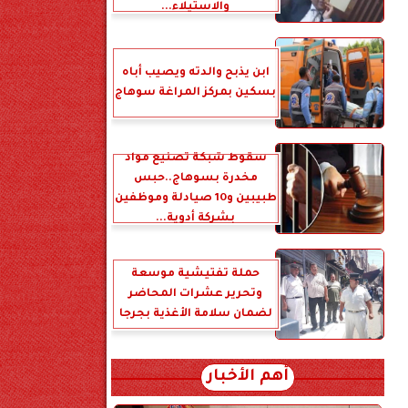
والاستيلاء...
ابن يذبح والدته ويصيب أباه
بسكين بمركز المراغة سوهاج
سقوط شبكة تصنيع مواد
مخدرة بسوهاج..حبس
طبيبين و10 صيادلة وموظفين
بشركة أدوية...
حملة تفتيشية موسعة
وتحرير عشرات المحاضر
لضمان سلامة الأغذية بجرجا
أهم الأخبار