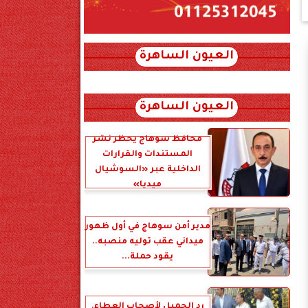
العيون الساهرة
xml_json/rss/~12.xml x0n not found
العيون الساهرة
محافظ سوهاج يحظر نشر
المستندات والقرارات
الداخلية عبر «السوشيال
ميديا»
مدير أمن سوهاج في أول ظهور
ميداني عقب توليه منصبه..
يقود حملة...
رد الجميل لأصحاب العطاء.