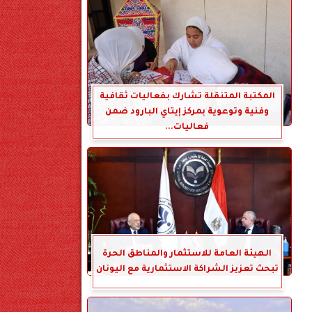
المكتبة المتنقلة تشارك بفعاليات ثقافية
وفنية وتوعوية بمركز إيتاي البارود ضمن
فعاليات...
الهيئة العامة للاستثمار والمناطق الحرة
تبحث تعزيز الشراكة الاستثمارية مع اليونان