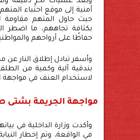
وبعد عمليات تحرٍ دقيقة وتقن
أمنية إلى موقع اختباء المته
حيث حاول المتهم مقاومة القو
بكثافة تجاههم، ما اضطر القو
حفاظًا على أرواحهم والمواطن
وأسفر تبادل إطلاق النار عن مص
بندقية آلية وكمية من الطلق
لاستخدام العنف في مواجهة ال
مواجهة الجريمة بشتى ص
وأكدت وزارة الداخلية في بيانها 
في الواقعة، وتم إخطار النياب