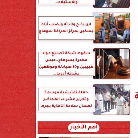
والاستيلاء...
ابن يذبح والدته ويصيب أباه
بسكين بمركز المراغة سوهاج
سقوط شبكة تصنيع مواد
مخدرة بسوهاج..حبس
طبيبين و10 صيادلة وموظفين
بشركة أدوية...
حملة تفتيشية موسعة
وتحرير عشرات المحاضر
لضمان سلامة الأغذية بجرجا
أهم الأخبار