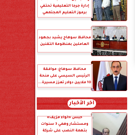
إدارة جرجا التعليمية تحتفي
برموز التعليم المجتمعي
محافظ سوهاج يشيد بجهود
العاملين بمنظومة التقنين
محافظ سوهاج: موافقة
الرئيس السيسي على منحة
10 ملايين دولار تعزز مسيرة...
آخر الأخبار
حبس «لواء مزيف»
ومستشار وهمي 3 سنوات
بتهمة النصب على شركة