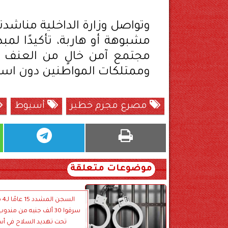
وتواصل وزارة الداخلية مناشدته
مشبوهة أو هاربة، تأكيدًا لم
مجتمع آمن خالٍ من العنف وال
وممتلكات المواطنين دون استث
مصرع مجرم خطير
أسيوط
موضوعات متعلقة
السج
سرقوا 30 ألف جنيه من مند
تحت تهديد السلاح في أ