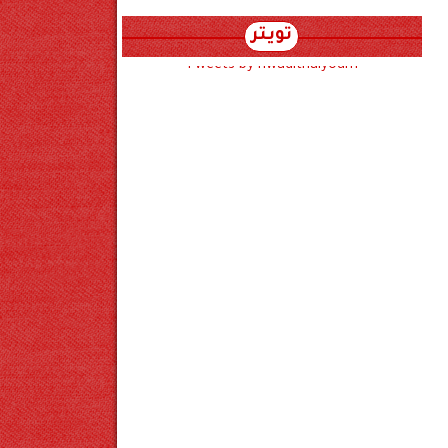
تويتر
Tweets by hwadithalyoum