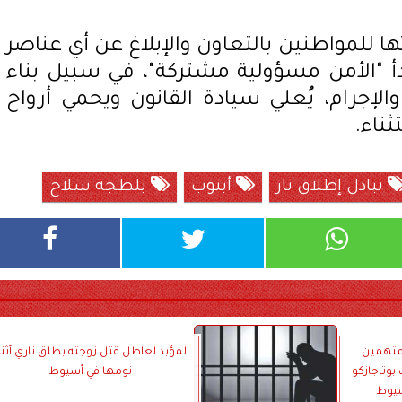
ا للمواطنين بالتعاون والإبلاغ عن أي عناصر
بدأ "الأمن مسؤولية مشتركة"، في سبيل بناء
إجرام، يُعلي سيادة القانون ويحمي أرواح
ناء.
تبادل إطلاق نار
أبنوب
بلطجة سلاح
ن المشدد 15 عامًا لـ4 متهمين
المؤبد لعاطل قتل زوجته بطلق ناري أثنا
وب بوتاجازكو
نومها في أسيوط
سيوط