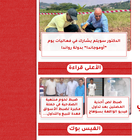
الدكتور سويلم يشارك في فعاليات يوم
“أوموجاندا” بدولة رواندا
الأعلى قراءة
ضبط لحوم منتهية
ضبط لص أحذية
الصلاحية في حملة
المصلين بعد تداول
مكبرة لضبط الأسواق
فيديو الواقعة بسوهاج
معدة للبيع والتداول...
الفيس بوك