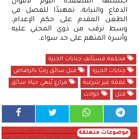
جلستها المنعقدة اليوم لأقوال
الدفاع والنيابة، تمهيدًا للفصل في
الطعن المقدم على حكم الإعدام،
وسط ترقب من ذوي المجني عليه
وأسرة المتهم على حد سواء.
محكمة مستأنف جنايات الجيزة
جنايات الجيزة
قتل سائق رميًا بالرصاص
علاقة غير شرعية
مزارع يُنهي حياة سائق
قتل
حوادث
موضوعات متعلقة