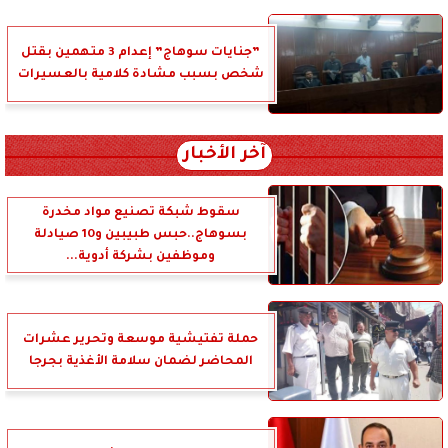
”جنايات سوهاج” إعدام 3 متهمين بقتل
شخص بسبب مشادة كلامية بالعسيرات
آخر الأخبار
سقوط شبكة تصنيع مواد مخدرة
بسوهاج..حبس طبيبين و10 صيادلة
وموظفين بشركة أدوية...
حملة تفتيشية موسعة وتحرير عشرات
المحاضر لضمان سلامة الأغذية بجرجا