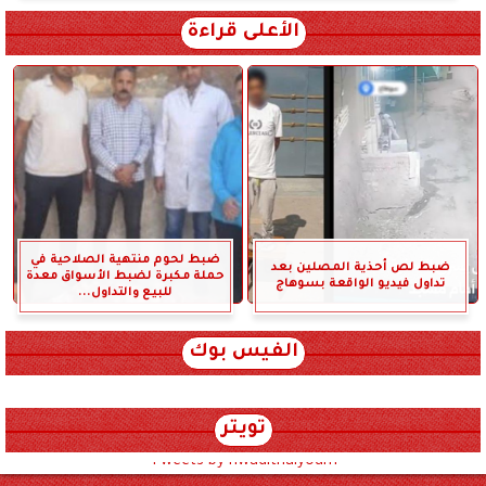
الأعلى قراءة
ضبط لحوم منتهية الصلاحية في
ضبط لص أحذية المصلين بعد
حملة مكبرة لضبط الأسواق معدة
تداول فيديو الواقعة بسوهاج
للبيع والتداول...
الفيس بوك
تويتر
Tweets by hwadithalyoum