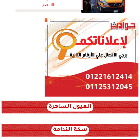
بالأقصر
العيون الساهرة
xml_json/rss/~12.xml x0n not found
سكة الندامة