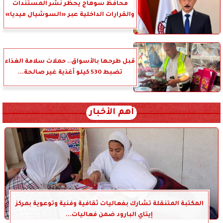
محافظ سوهاج يحظر نشر المستندات
والقرارات الداخلية عبر «السوشيال ميديا»
قبل طرحها بالأسواق.. حملات سلامة الغذاء
تضبط 530 كيلو أغذية غير صالحة...
أهم الأخبار
المكتبة المتنقلة تشارك بفعاليات ثقافية وفنية وتوعوية بمركز
إيتاي البارود ضمن فعاليات...