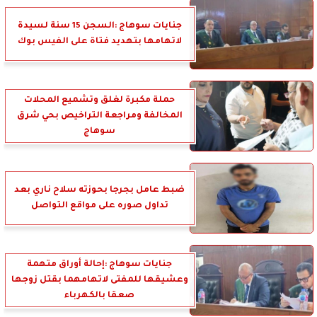
جنايات سوهاج :السجن 15 سنة لسيدة
لاتهامها بتهديد فتاة على الفيس بوك
حملة مكبرة لغلق وتشميع المحلات
المخالفة ومراجعة التراخيص بحي شرق
سوهاج
ضبط عامل بجرجا بحوزته سلاح ناري بعد
تداول صوره على مواقع التواصل
جنايات سوهاج :إحالة أوراق متهمة
وعشيقها للمفتى لاتهامهما بقتل زوجها
صعقا بالكهرباء