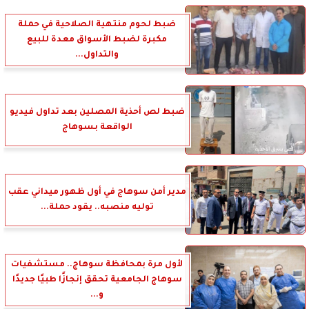
ضبط لحوم منتهية الصلاحية في حملة
مكبرة لضبط الأسواق معدة للبيع
والتداول...
ضبط لص أحذية المصلين بعد تداول فيديو
الواقعة بسوهاج
مدير أمن سوهاج في أول ظهور ميداني عقب
توليه منصبه.. يقود حملة...
لأول مرة بمحافظة سوهاج.. مستشفيات
سوهاج الجامعية تحقق إنجازًا طبيًا جديدًا
و...