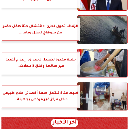
الزفاف تحول لحزن !! انتشال جثة طفل حضر
من سوهاج لحفل زفاف...
حملة مكبرة لضبط الأسواق : إعدام أغذية
غير صالحة وغلق 3 محلات...
ضبط فتاة تنتحل صفة أخصائى علاج طبيعى
داخل مركز غير مرخص بجهينة...
آخر الأخبار