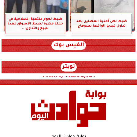
ضبط لحوم منتهية الصلاحية في
ضبط لص أحذية المصلين بعد
حملة مكبرة لضبط الأسواق معدة
تداول فيديو الواقعة بسوهاج
للبيع والتداول...
الفيس بوك
تويتر
Tweets by hwadithalyoum
بوابة حوادث اليوم