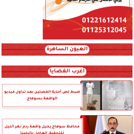
العيون الساهرة
xml_json/rss/~12.xml x0n not found
أغرب القضايا
ضبط لص أحذية المصلين بعد تداول فيديو
الواقعة بسوهاج
محافظ سوهاج يحيل واقعة ردم نهر النيل
للتحقيق العاجل بالبلينا