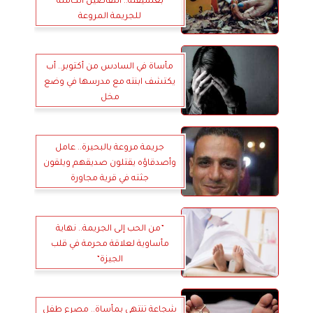
بعشيقته.. التفاصيل الكاملة
للجريمة المروعة
مأساة في السادس من أكتوبر.. أب
يكتشف ابنته مع مدرسها في وضع
مخل
جريمة مروعة بالبحيرة.. عامل
وأصدقاؤه يقتلون صديقهم ويلقون
جثته في قرية مجاورة
”من الحب إلى الجريمة.. نهاية
مأساوية لعلاقة محرمة في قلب
الجيزة”
شجاعة تنتهي بمأساة.. مصرع طفل