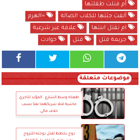
أم قتلت طفلتها
ألقت جثتها للكلاب الضالة
=الهرم
ام تقتل ابنتها
علاقة غير شرعية
جريمة قتل
قتل
حوادث
موضوعات متعلقة
طعناه وسط الشارع.. المؤبد لتاجري
ماشية قتلا شريكهما بقنا بسبب
خلاف مالي
زوج يخطط لقتل زوجته للتزوج