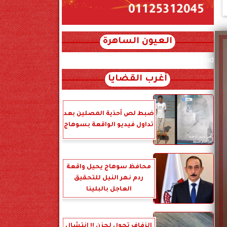
العيون الساهرة
xml_json/rss/~12.xml x0n not found
أغرب القضايا
ضبط لص أحذية المصلين بعد
تداول فيديو الواقعة بسوهاج
محافظ سوهاج يحيل واقعة
ردم نهر النيل للتحقيق
العاجل بالبلينا
الزفاف تحول لحزن !! انتشال