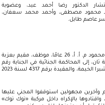
شار الدكتور رضا أحمد عيد، وعضوية
 محمود مصطفى، وأحمد محمد سعفان،
سر عاصم طايل.
وأحالت النيابة العامة المتهم محمود م. أ. أ، 26 عامًا، موظف، مقيم بعزبة
ان، إلى المحاكمة الجنائية في الجناية رقم
34365 لسنة 2023 قسم ثان شبرا الخيمة، والمقيدة برقم 4317 لسنة 2023
هم وآخرين مجهولين استوقفوا المجني عليها
 واقتادوها بالإكراه داخل مركبة «توك توك»