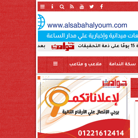
بعد ضبط حمير مذبوحة في محافظة سو
سكة الندامة
ملاعب و متاعب