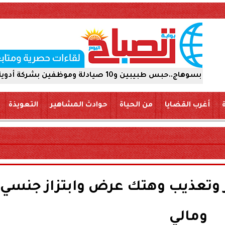
وية 15 يومًا على ذمة التحقيقات
أغرب القضايا
من الحياة
حوادث المشاهير
التعويذة
 وتعذيب وهتك عرض وابتزاز جنسي
ومالي