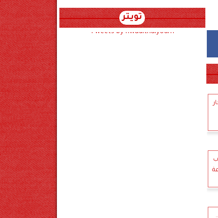
تويتر
Tweets by hwadithalyoum
ر
ب
ت..