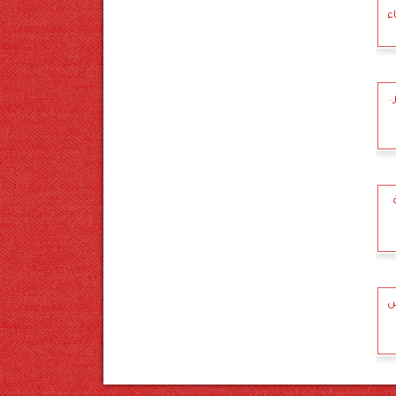
ء
.
س