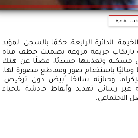
قيت القاهرة
مة، الدائرة الرابعة، حكمًا بالسجن المؤبد
 بارتكاب جريمة مروعة تضمنت خطف فتاة
خل مسكنه وتعذيبها جسديًا، فضلًا عن هتك
ا وماليًا باستخدام صور ومقاطع مصورة لها،
إكراه، وحيازته سلاحًا أبيض دون ترخيص،
ة عبر رسائل تهديد وألفاظ خادشة للحياء
ل الاجتماعي.