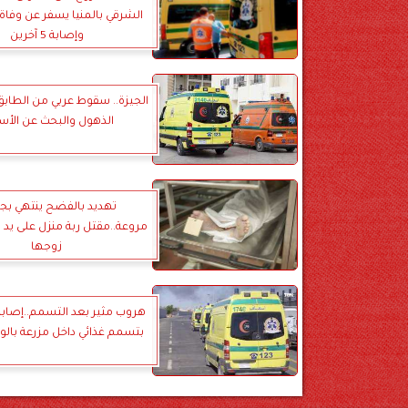
الشرقي بالمنيا يسفر عن وف
وإصابة 5 آخرين
الجيزة.. سقوط عربي من الطابق ا
الذهول والبحث عن الأس
تهديد بالفضح ينتهي بج
مروعة..مقتل ربة منزل على يد
زوجها
بتسمم غذائي داخل مزرعة بالوا