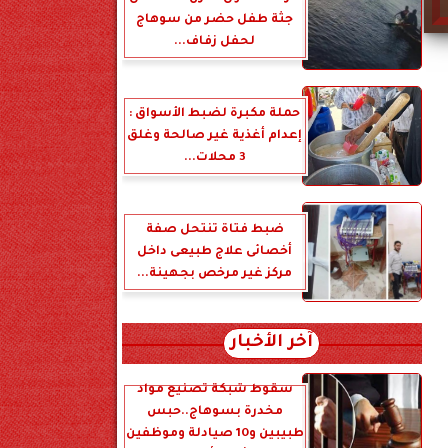
جثة طفل حضر من سوهاج
لحفل زفاف...
حملة مكبرة لضبط الأسواق :
إعدام أغذية غير صالحة وغلق
3 محلات...
ضبط فتاة تنتحل صفة
أخصائى علاج طبيعى داخل
مركز غير مرخص بجهينة...
آخر الأخبار
سقوط شبكة تصنيع مواد
مخدرة بسوهاج..حبس
طبيبين و10 صيادلة وموظفين