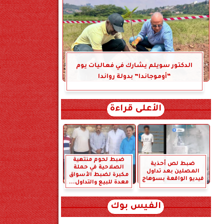
الدكتور سويلم يشارك في فعاليات يوم
“أوموجاندا” بدولة رواندا
الأعلى قراءة
ضبط لحوم منتهية
ضبط لص أحذية
الصلاحية في حملة
المصلين بعد تداول
مكبرة لضبط الأسواق
فيديو الواقعة بسوهاج
معدة للبيع والتداول...
الفيس بوك