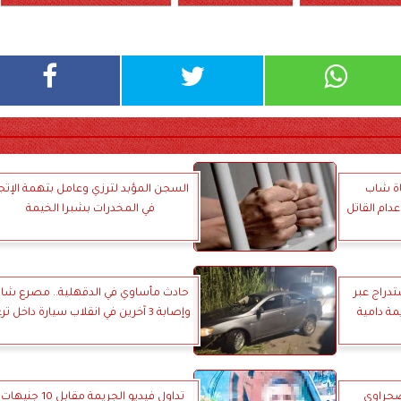
اة شاب
السجن المؤبد لترزي وعامل بتهمة الإتجا
دام القاتل
في المخدرات بشبرا الخيمة
تدراج عبر
حادث مأساوي في الدقهلية.. مصرع شا
مة دامية
وإصابة 3 آخرين في انقلاب سيارة داخل ترعة
صحراوي
تداول فيديو الجريمة مقابل 10 جنيها