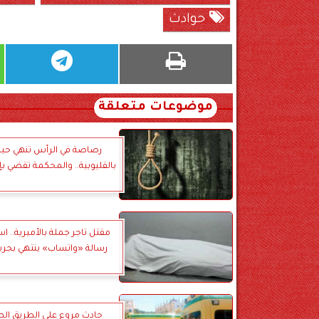
حوادث
موضوعات متعلقة
رصاصة في الرأس تنهي حي
بالقليوبية.. والمحكمة تقضي بإع
مقتل تاجر جملة بالأميرية.. اس
رسالة «واتساب» ينتهي بجري
حادث مروع على الطريق ال