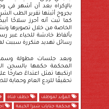
بالإكراه بعد أن أشهر في وج
بجروح أثبتها تقرير الطب الشر
كما ثبت أنه أحرز سلاحًا أب
الخاصة من خلال تصويرها ونشر
بألفاظ خادشة للحياء عبر رسا
رسائل تهديد متكررة سببت لها
وبعد جلسات مطولة وسماع م
المحكمة حكمها بالسجن المؤ
ارتكبها تمثل اعتداءً صارخًا ع
تحقيقًا للردع العام وحماية لل
المؤبد لموظف
خطف فتاة
محكمة جنايات شبرا الخيمة
احت