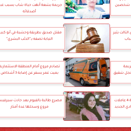
اة شخصين
جريمة بشعة أنهت حياة شاب بسبب غبا
أصدقائه
لثالث يثير
مقتل صديق بطريقة وحشية في أبو كبير.
باب
النيابة تصفه بـ”الذئب البشري”
ريمة
تصادم مروع أمام المنطقة الاستثمارية
 نجل شقيق
بميت غمر يسفر عن إصابة 3 أشخاص
هروب مثير بعد التسمم..إصابة 4 عاملات
مصرع طالبة بالفيوم بعد حادث سيرفي
دي الجديد
مروع وسحلها عدة أمتار