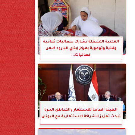
المكتبة المتنقلة تشارك بفعاليات ثقافية
وفنية وتوعوية بمركز إيتاي البارود ضمن
فعاليات...
الهيئة العامة للاستثمار والمناطق الحرة
تبحث تعزيز الشراكة الاستثمارية مع اليونان