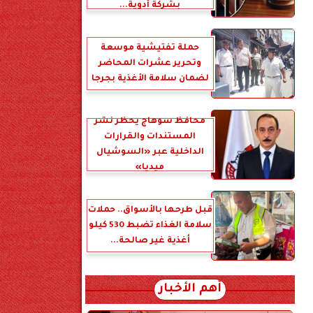
بشركة أدوية...
حملة تفتيشية موسعة
وتحرير عشرات المحاضر
لضمان سلامة الأغذية بجرجا
محافظ سوهاج يحظر نشر
المستندات والقرارات
الداخلية عبر «السوشيال
ميديا»
قبل طرحها بالأسواق.. حملات
سلامة الغذاء تضبط 530 كيلو
أغذية غير صالحة...
أهم الأخبار