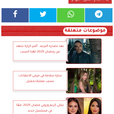
موضوعات متعلقة
بعد تصدره التريند.. أمير كرارة يبتعد
عن رمضان 2025 لهذا السبب
سارة سلامة في مرمى الانتقادات
بسبب عملية تجميل
نيللي كريم وروبي مضان 2025: معًا
في مسلسل جديد