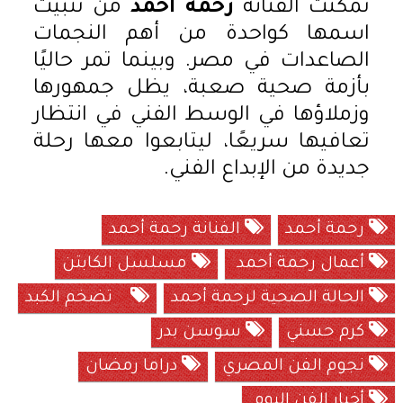
تمكنت الفنانة
رحمة أحمد
من تثبيت
اسمها كواحدة من أهم النجمات
الصاعدات في مصر. وبينما تمر حاليًا
بأزمة صحية صعبة، يظل جمهورها
وزملاؤها في الوسط الفني في انتظار
تعافيها سريعًا، ليتابعوا معها رحلة
جديدة من الإبداع الفني.
رحمة أحمد
الفنانة رحمة أحمد
أعمال رحمة أحمد
مسلسل الكابتن
الحالة الصحية لرحمة أحمد
تضخم الكبد
كرم حسني
سوسن بدر
نجوم الفن المصري
دراما رمضان
أخبار الفن اليوم.