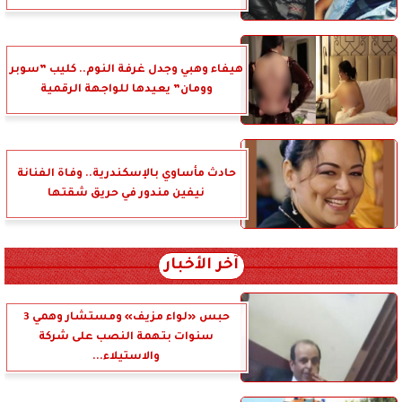
هيفاء وهبي وجدل غرفة النوم.. كليب ”سوبر
وومان” يعيدها للواجهة الرقمية
حادث مأساوي بالإسكندرية.. وفاة الفنانة
نيفين مندور في حريق شقتها
آخر الأخبار
حبس «لواء مزيف» ومستشار وهمي 3
سنوات بتهمة النصب على شركة
والاستيلاء...