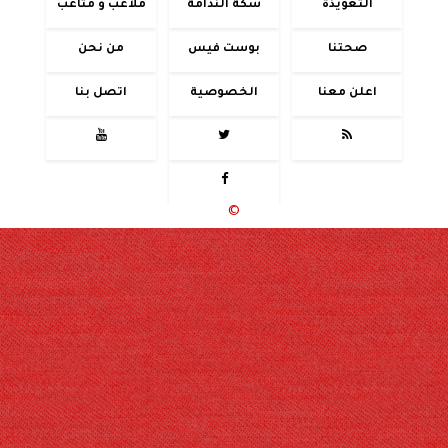
التعويذة
سكة الندامة
ملاعب و متاعب
صحتنا
بوست فيس
من نحن
اعلن معنا
الخصوصية
اتصل بنا




جميع الحقوق محفوظة
©
2020 - 2026 - حوادث اليوم