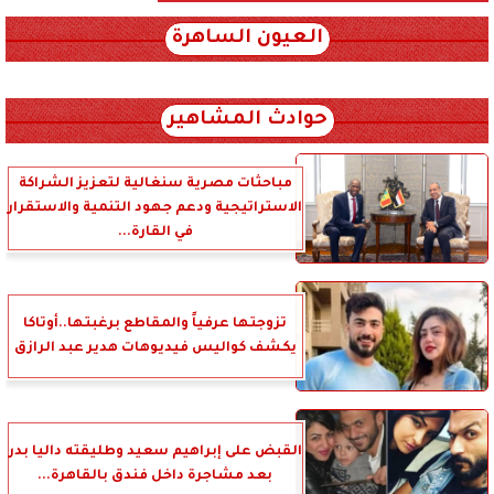
العيون الساهرة
xml_json/rss/~12.xml x0n not found
حوادث المشاهير
مباحثات مصرية سنغالية لتعزيز الشراكة
الاستراتيجية ودعم جهود التنمية والاستقرار
في القارة...
تزوجتها عرفياً والمقاطع برغبتها..أوتاكا
يكشف كواليس فيديوهات هدير عبد الرازق
القبض على إبراهيم سعيد وطليقته داليا بدر
بعد مشاجرة داخل فندق بالقاهرة...