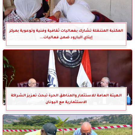
المكتبة المتنقلة تشارك بفعاليات ثقافية وفنية وتوعوية بمركز
إيتاي البارود ضمن فعاليات...
الهيئة العامة للاستثمار والمناطق الحرة تبحث تعزيز الشراكة
الاستثمارية مع اليونان