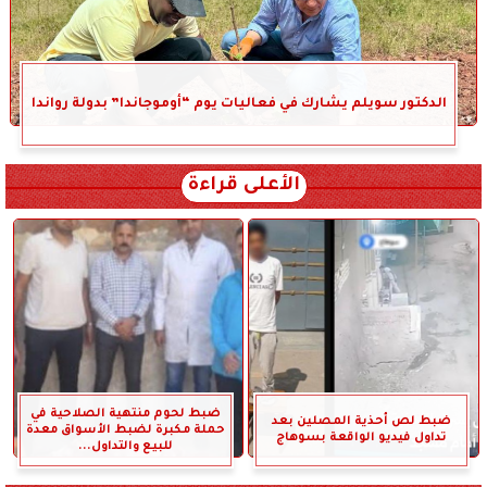
الدكتور سويلم يشارك في فعاليات يوم “أوموجاندا” بدولة رواندا
الأعلى قراءة
ضبط لحوم منتهية الصلاحية في
ضبط لص أحذية المصلين بعد
حملة مكبرة لضبط الأسواق معدة
تداول فيديو الواقعة بسوهاج
للبيع والتداول...