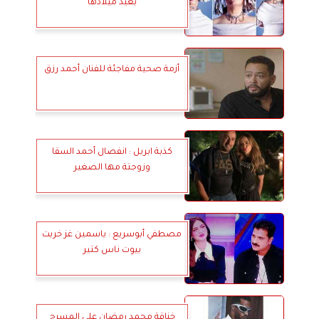
بعيد ميلادها
أزمة صحية مفاجئة للفنان أحمد رزق
كذبة ابريل : انفصال أحمد السقا
وزوجتة مها الصغير
مصطفي أبوسريع : ياسمين غز خربت
بيوت ناس كتير
خناقة محمد رمضان على المسرح