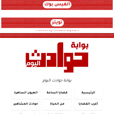
الفيس بوك
تويتر
Tweets by hwadithalyoum
بوابة حوادث اليوم
الرئيسية
قضايا الساعة
العيون الساهرة
أغرب القضايا
من الحياة
حوادث المشاهير