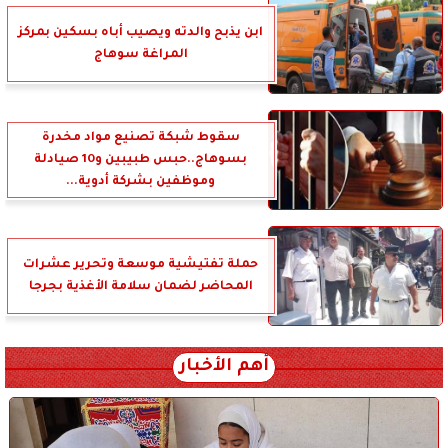
ابن يذبح والدته ويصيب أباه بسكين بمركز
المراغة سوهاج
سقوط شبكة تصنيع مواد مخدرة
بسوهاج..حبس طبيبين و10 صيادلة
وموظفين بشركة أدوية...
حملة تفتيشية موسعة وتحرير عشرات
المحاضر لضمان سلامة الأغذية بجرجا
أهم الأخبار