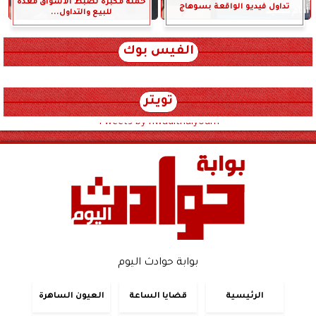
حملة مكبرة لضبط الأسواق معدة
تداول فيديو الواقعة بسوهاج
للبيع والتداول...
الفيس بوك
تويتر
Tweets by hwadithalyoum
بوابة حوادث اليوم
الرئيسية
قضايا الساعة
العيون الساهرة