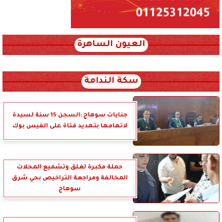
العيون الساهرة
xml_json/rss/~12.xml x0n not found
سكة الندامة
جنايات سوهاج :السجن 15 سنة لسيدة
لاتهامها بتهديد فتاة على الفيس بوك
حملة مكبرة لغلق وتشميع المحلات
المخالفة ومراجعة التراخيص بحي شرق
سوهاج