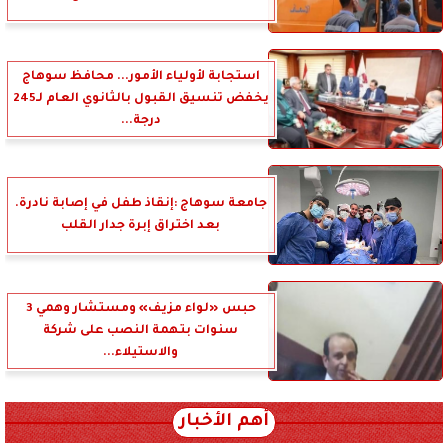
استجابة لأولياء الأمور... محافظ سوهاج
يخفض تنسيق القبول بالثانوي العام لـ245
درجة...
جامعة سوهاج :إنقاذ طفل في إصابة نادرة.
بعد اختراق إبرة جدار القلب
حبس «لواء مزيف» ومستشار وهمي 3
سنوات بتهمة النصب على شركة
والاستيلاء...
أهم الأخبار