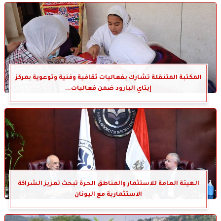
المكتبة المتنقلة تشارك بفعاليات ثقافية وفنية وتوعوية بمركز
إيتاي البارود ضمن فعاليات...
الهيئة العامة للاستثمار والمناطق الحرة تبحث تعزيز الشراكة
الاستثمارية مع اليونان