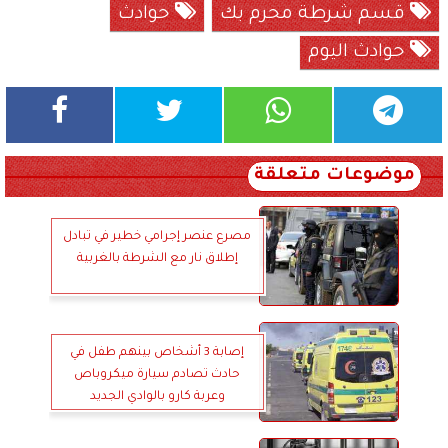
قسم شرطة محرم بك
حوادث
حوادث اليوم
موضوعات متعلقة
مصرع عنصر إجرامي خطير في تبادل
إطلاق نار مع الشرطة بالغربية
إصابة 3 أشخاص بينهم طفل في
حادث تصادم سيارة ميكروباص
وعربة كارو بالوادي الجديد