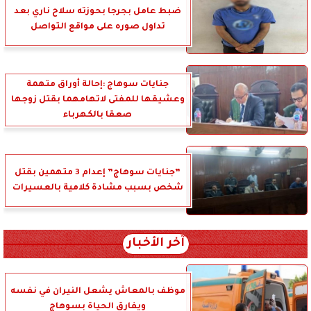
ضبط عامل بجرجا بحوزته سلاح ناري بعد
تداول صوره على مواقع التواصل
جنايات سوهاج :إحالة أوراق متهمة
وعشيقها للمفتى لاتهامهما بقتل زوجها
صعقا بالكهرباء
”جنايات سوهاج” إعدام 3 متهمين بقتل
شخص بسبب مشادة كلامية بالعسيرات
آخر الأخبار
موظف بالمعاش يشعل النيران في نفسه
ويفارق الحياة بسوهاج