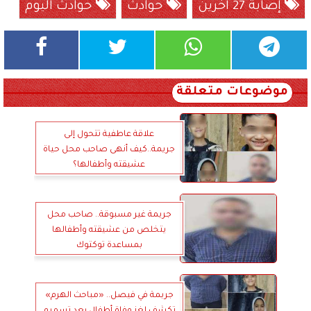
إصابة 27 آخرين
حوادث
حوادث اليوم
موضوعات متعلقة
علاقة عاطفية تتحول إلى
جريمة..كيف أنهى صاحب محل حياة
عشيقته وأطفالها؟
جريمة غير مسبوقة.. صاحب محل
يتخلص من عشيقته وأطفالها
بمساعدة توكتوك
جربمة في فيصل.. «مباحث الهرم»
تكشف لغز وفاة أطفال بعد تسميمٍ