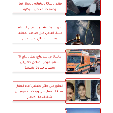
يقتلان شابًا ويوثقانه بالحبال قبل
وضع جثته داخل شيكارة
جريمة بشعة بديرب نجم..الإعدام
شنقاً لعامل قتل صاحب المعلف
بعد خلاف مالي بديرب نجم
مأساة في سوهاج: طفل يبلغ 15
سنة يتعرض لصاعق كهربائي
ويصاب بحروق شديدة
العثور على جثتي طفلين أمام العقار
وسط استنفار أمني وبحث محموم عن
شقيقهما الصغير