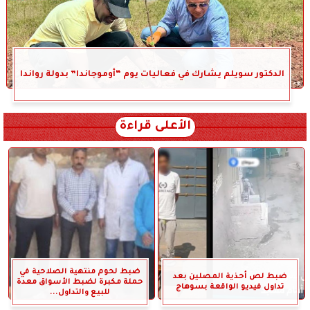
الدكتور سويلم يشارك في فعاليات يوم “أوموجاندا” بدولة رواندا
الأعلى قراءة
ضبط لحوم منتهية الصلاحية في
ضبط لص أحذية المصلين بعد
حملة مكبرة لضبط الأسواق معدة
تداول فيديو الواقعة بسوهاج
للبيع والتداول...