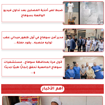
ضبط لص أحذية المصلين بعد تداول فيديو
الواقعة بسوهاج
مدير أمن سوهاج في أول ظهور ميداني عقب
توليه منصبه.. يقود حملة...
لأول مرة بمحافظة سوهاج.. مستشفيات
سوهاج الجامعية تحقق إنجازًا طبيًا جديدًا
و...
أهم الأخبار