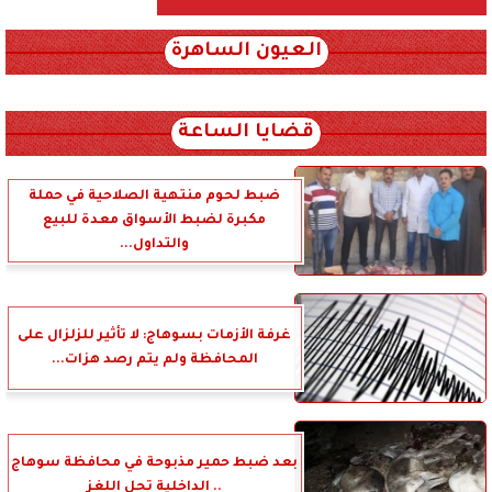
العيون الساهرة
xml_json/rss/~12.xml x0n not found
قضايا الساعة
ضبط لحوم منتهية الصلاحية في حملة
مكبرة لضبط الأسواق معدة للبيع
والتداول...
غرفة الأزمات بسوهاج: لا تأثير للزلزال على
المحافظة ولم يتم رصد هزات...
بعد ضبط حمير مذبوحة في محافظة سوهاج
.. الداخلية تحل اللغز