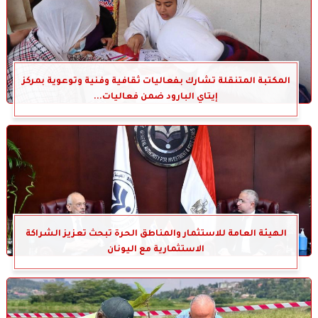
المكتبة المتنقلة تشارك بفعاليات ثقافية وفنية وتوعوية بمركز
إيتاي البارود ضمن فعاليات...
الهيئة العامة للاستثمار والمناطق الحرة تبحث تعزيز الشراكة
الاستثمارية مع اليونان