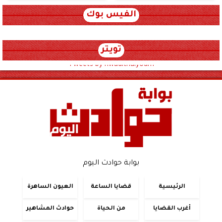
الفيس بوك
تويتر
Tweets by hwadithalyoum
بوابة حوادث اليوم
الرئيسية
قضايا الساعة
العيون الساهرة
أغرب القضايا
من الحياة
حوادث المشاهير