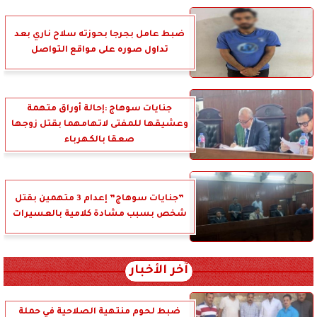
ضبط عامل بجرجا بحوزته سلاح ناري بعد
تداول صوره على مواقع التواصل
جنايات سوهاج :إحالة أوراق متهمة
وعشيقها للمفتى لاتهامهما بقتل زوجها
صعقا بالكهرباء
”جنايات سوهاج” إعدام 3 متهمين بقتل
شخص بسبب مشادة كلامية بالعسيرات
آخر الأخبار
ضبط لحوم منتهية الصلاحية في حملة