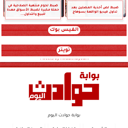
ضبط لحوم منتهية الصلاحية في
ضبط لص أحذية المصلين بعد
حملة مكبرة لضبط الأسواق معدة
تداول فيديو الواقعة بسوهاج
للبيع والتداول...
الفيس بوك
تويتر
Tweets by hwadithalyoum
بوابة حوادث اليوم