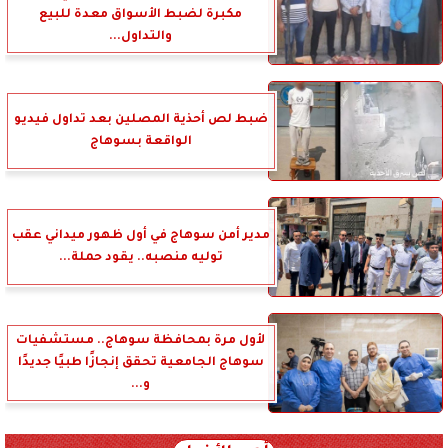
مكبرة لضبط الأسواق معدة للبيع
والتداول...
ضبط لص أحذية المصلين بعد تداول فيديو
الواقعة بسوهاج
مدير أمن سوهاج في أول ظهور ميداني عقب
توليه منصبه.. يقود حملة...
لأول مرة بمحافظة سوهاج.. مستشفيات
سوهاج الجامعية تحقق إنجازًا طبيًا جديدًا
و...