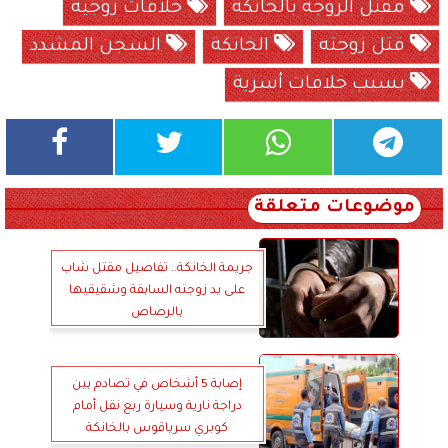
مقتل الزوجة بالخانكة
خلافات زوجية
قتل زوجته
الخانكة
السجن المشدد
بسبب خلافات أسرية
موضوعات متعلقة
جريمة الخانكة.. تفاصيل مقتل شاب
على يد زوجته السابقة وشقيقيها
بالرصاص
إصابة 5 أشخاص في تصادم بين
دراجة نارية وسيارة ربع نقل أمام
كوبري سرياقوس بالخانكة