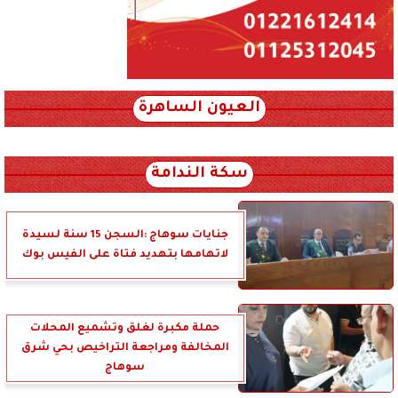
العيون الساهرة
xml_json/rss/~12.xml x0n not found
سكة الندامة
جنايات سوهاج :السجن 15 سنة لسيدة
لاتهامها بتهديد فتاة على الفيس بوك
حملة مكبرة لغلق وتشميع المحلات
المخالفة ومراجعة التراخيص بحي شرق
سوهاج