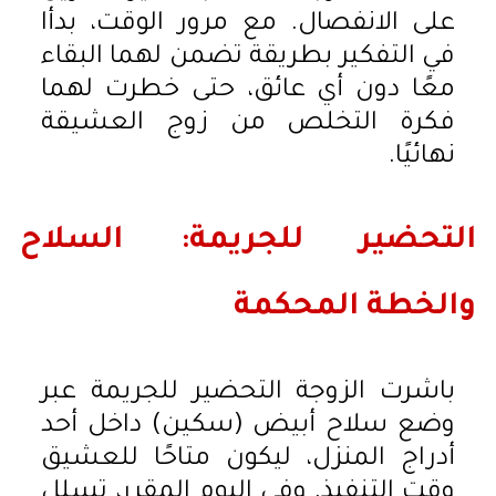
على الانفصال. مع مرور الوقت، بدأا
في التفكير بطريقة تضمن لهما البقاء
معًا دون أي عائق، حتى خطرت لهما
فكرة التخلص من زوج العشيقة
نهائيًا.
التحضير للجريمة: السلاح
والخطة المحكمة
باشرت الزوجة التحضير للجريمة عبر
وضع سلاح أبيض (سكين) داخل أحد
أدراج المنزل، ليكون متاحًا للعشيق
وقت التنفيذ. وفي اليوم المقرر، تسلل