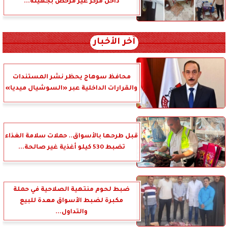
داخل مركز غير مرخص بجهينة...
آخر الأخبار
محافظ سوهاج يحظر نشر المستندات
والقرارات الداخلية عبر «السوشيال ميديا»
قبل طرحها بالأسواق.. حملات سلامة الغذاء
تضبط 530 كيلو أغذية غير صالحة...
ضبط لحوم منتهية الصلاحية في حملة
مكبرة لضبط الأسواق معدة للبيع
والتداول...