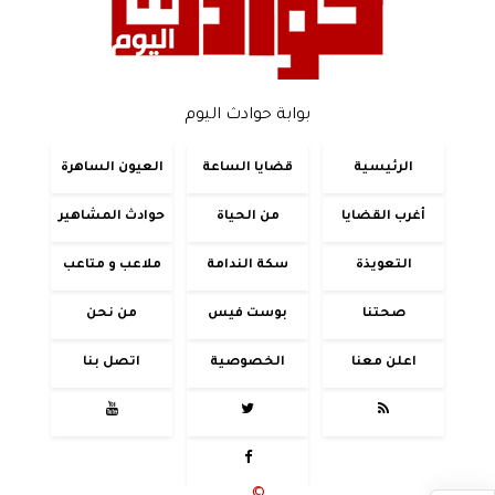
بوابة حوادث اليوم
الرئيسية
قضايا الساعة
العيون الساهرة
أغرب القضايا
من الحياة
حوادث المشاهير
التعويذة
سكة الندامة
ملاعب و متاعب
صحتنا
بوست فيس
من نحن
اعلن معنا
الخصوصية
اتصل بنا



