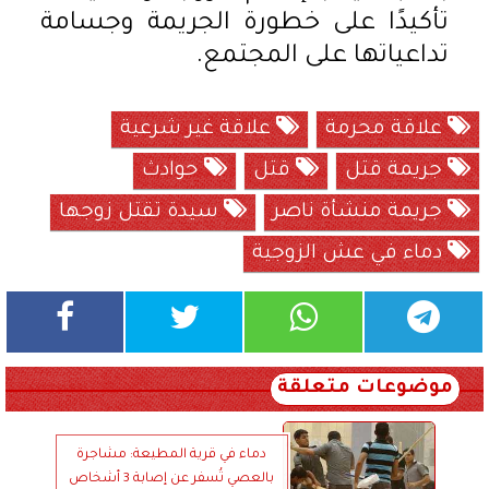
تأكيدًا على خطورة الجريمة وجسامة
تداعياتها على المجتمع.
علاقة محرمة
علاقة غير شرعية
جريمة قتل
قتل
حوادث
جريمة منشأة ناصر
سيدة تقتل زوجها
دماء في عش الزوجية
موضوعات متعلقة
دماء في قرية المطيعة: مشاجرة
بالعصي تُسفر عن إصابة 3 أشخاص