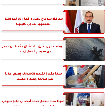
محافظ سوهاج يحيل واقعة ردم نهر النيل
للتحقيق العاجل بالبلينا
الزفاف تحول لحزن !! انتشال جثة طفل حضر
من سوهاج لحفل زفاف...
حملة مكبرة لضبط الأسواق : إعدام أغذية
غير صالحة وغلق 3 محلات...
ضبط فتاة تنتحل صفة أخصائى علاج طبيعى