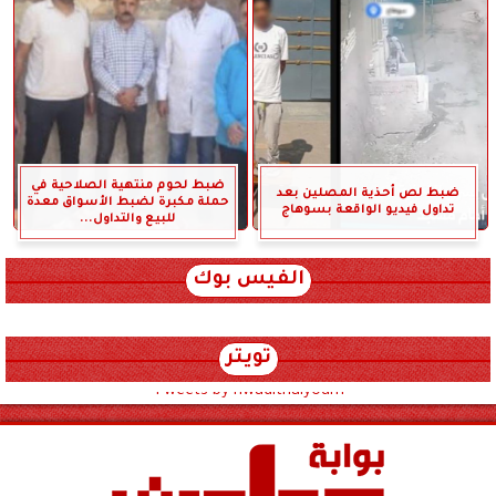
ضبط لحوم منتهية الصلاحية في
ضبط لص أحذية المصلين بعد
حملة مكبرة لضبط الأسواق معدة
تداول فيديو الواقعة بسوهاج
للبيع والتداول...
الفيس بوك
تويتر
Tweets by hwadithalyoum