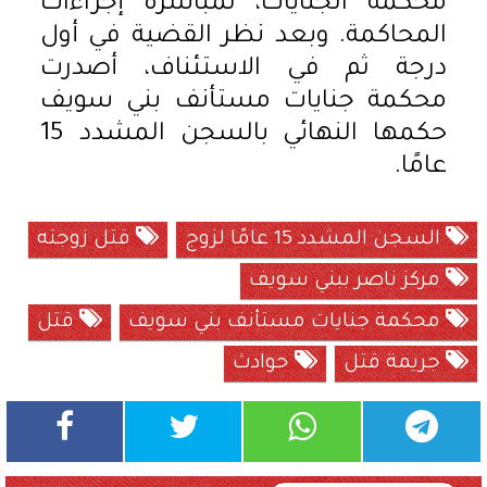
محكمة الجنايات، لمباشرة إجراءات
المحاكمة. وبعد نظر القضية في أول
درجة ثم في الاستئناف، أصدرت
محكمة جنايات مستأنف بني سويف
حكمها النهائي بالسجن المشدد 15
عامًا.
السجن المشدد 15 عامًا لزوج
قتل زوجته
مركز ناصر ببني سويف
محكمة جنايات مستأنف بني سويف
قتل
جريمة قتل
حوادث