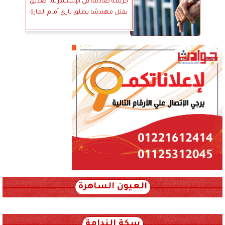
جريمة صادمة في الإسكندرية.. صديق
يقتل مهندسًا بطلق ناري أمام المارة
العيون الساهرة
xml_json/rss/~12.xml x0n not found
سكة الندامة