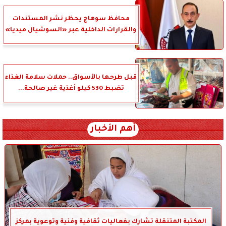
محافظ سوهاج يحظر نشر المستندات
والقرارات الداخلية عبر «السوشيال ميديا»
قبل طرحها بالأسواق.. حملات سلامة الغذاء
تضبط 530 كيلو أغذية غير صالحة...
أهم الأخبار
المكتبة المتنقلة تشارك بفعاليات ثقافية وفنية وتوعوية بمركز