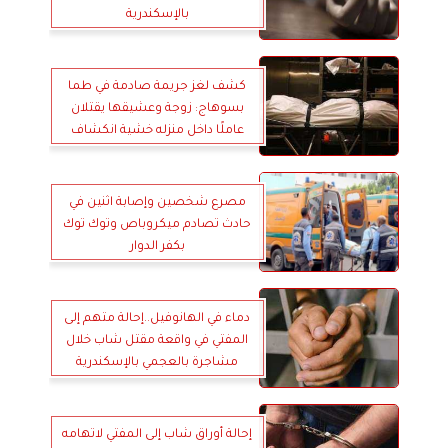
بالإسكندرية
كشف لغز جريمة صادمة في طما
بسوهاج: زوجة وعشيقها يقتلان
عاملًا داخل منزله خشية انكشاف
علاقتهما
مصرع شخصين وإصابة اثنين في
حادث تصادم ميكروباص وتوك توك
بكفر الدوار
دماء في الهانوفيل..إحالة متهم إلى
المفتي في واقعة مقتل شاب خلال
مشاجرة بالعجمي بالإسكندرية
إحالة أوراق شاب إلى المفتي لاتهامه