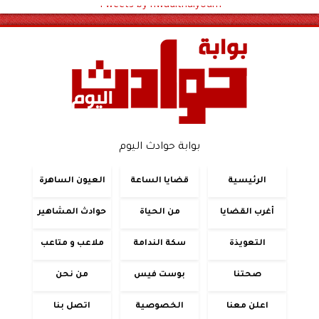
Tweets by hwadithalyoum
بوابة حوادث اليوم
الرئيسية
قضايا الساعة
العيون الساهرة
أغرب القضايا
من الحياة
حوادث المشاهير
التعويذة
سكة الندامة
ملاعب و متاعب
صحتنا
بوست فيس
من نحن
اعلن معنا
الخصوصية
اتصل بنا