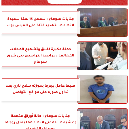
جنايات سوهاج :السجن 15 سنة لسيدة
لاتهامها بتهديد فتاة على الفيس بوك
حملة مكبرة لغلق وتشميع المحلات
المخالفة ومراجعة التراخيص بحي شرق
سوهاج
ضبط عامل بجرجا بحوزته سلاح ناري بعد
تداول صوره على مواقع التواصل
جنايات سوهاج :إحالة أوراق متهمة
وعشيقها للمفتى لاتهامهما بقتل زوجها