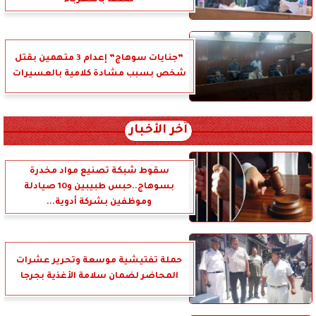
صعقا بالكهرباء
”جنايات سوهاج” إعدام 3 متهمين بقتل
شخص بسبب مشادة كلامية بالعسيرات
آخر الأخبار
سقوط شبكة تصنيع مواد مخدرة
بسوهاج..حبس طبيبين و10 صيادلة
وموظفين بشركة أدوية...
حملة تفتيشية موسعة وتحرير عشرات
المحاضر لضمان سلامة الأغذية بجرجا