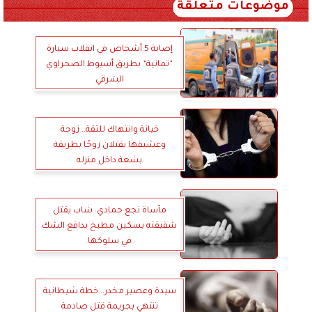
موضوعات متعلقة
إصابة 5 أشخاص في انقلاب سيارة
”تمانية” بطريق أسيوط الصحراوي
الشرقي
خيانة وانتهاك للثقة.. زوجة
وعشيقها يقتلان زوجًا بطريقة
بشعة داخل منزله
مأساة نجع حمادي: شاب يقتل
شقيقته بسكين مطبخ بدافع الشك
في سلوكها
سيدة وعصير مخدر.. خطة شيطانية
تنتهي بجريمة قتل صادمة