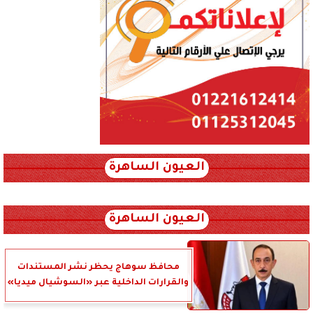
العيون الساهرة
xml_json/rss/~12.xml x0n not found
العيون الساهرة
محافظ سوهاج يحظر نشر المستندات
والقرارات الداخلية عبر «السوشيال ميديا»