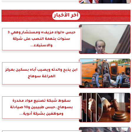
آخر الأخبار
حبس «لواء مزيف» ومستشار وهمي 3
سنوات بتهمة النصب على شركة
والاستيلاء...
ابن يذبح والدته ويصيب أباه بسكين بمركز
المراغة سوهاج
سقوط شبكة تصنيع مواد مخدرة
بسوهاج..حبس طبيبين و10 صيادلة
وموظفين بشركة أدوية...