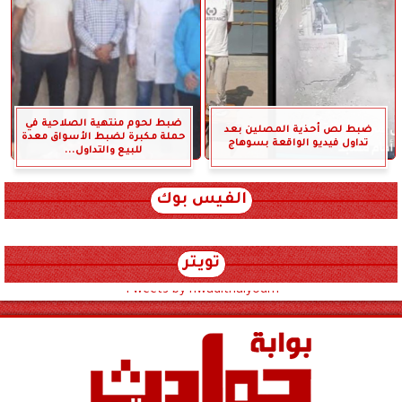
ضبط لحوم منتهية الصلاحية في
ضبط لص أحذية المصلين بعد
حملة مكبرة لضبط الأسواق معدة
تداول فيديو الواقعة بسوهاج
للبيع والتداول...
الفيس بوك
تويتر
Tweets by hwadithalyoum