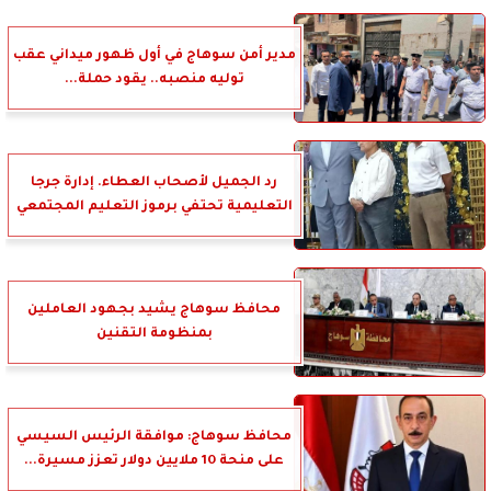
مدير أمن سوهاج في أول ظهور ميداني عقب
توليه منصبه.. يقود حملة...
رد الجميل لأصحاب العطاء. إدارة جرجا
التعليمية تحتفي برموز التعليم المجتمعي
محافظ سوهاج يشيد بجهود العاملين
بمنظومة التقنين
محافظ سوهاج: موافقة الرئيس السيسي
على منحة 10 ملايين دولار تعزز مسيرة...