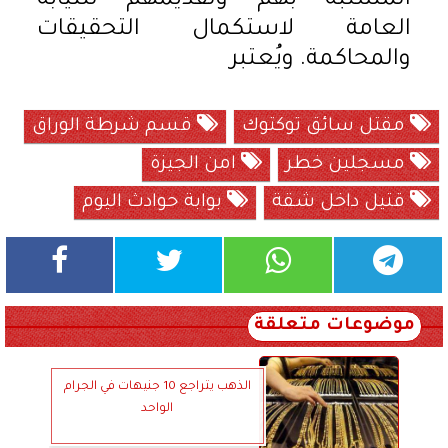
المشتبه بهم وتقديمهم للنيابة
العامة لاستكمال التحقيقات
والمحاكمة. ويُعتبر
مقتل سائق توكتوك
قسم شرطة الوراق
مسجلين خطر
امن الجيزة
قتيل داخل شقة
بوابة حوادث اليوم
موضوعات متعلقة
الذهب يتراجع 10 جنيهات في الجرام
الواحد