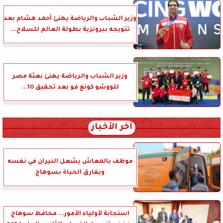
وزير الشباب والرياضة يهنئ أحمد هشام بعد
تتويجه ببرونزية بطولة العالم للسلاح...
وزير الشباب والرياضة يهنئ بعثة مصر
للووشو كونغ فو بعد تحقيق 10...
آخر الأخبار
موظف بالمعاش يشعل النيران في نفسه
ويفارق الحياة بسوهاج
استجابة لأولياء الأمور... محافظ سوهاج