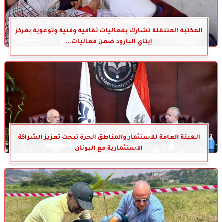
المكتبة المتنقلة تشارك بفعاليات ثقافية وفنية وتوعوية بمركز
إيتاي البارود ضمن فعاليات...
الهيئة العامة للاستثمار والمناطق الحرة تبحث تعزيز الشراكة
الاستثمارية مع اليونان