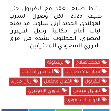
يرتبط صلاح بعقد مع ليفربول حتى
صيف 2025، لكن وصول المدرب
الهولندي الجديد أرني سلوت قد يفتح
الباب أمام إمكانية رحيل الفرعون
المصري، المطلوب بشدة من فرق
بالدوري السعودي للمحترفين.
محمد صلاح
برشلونة
مفاوضات صفقة
أندريس إنييستا
ليفربول
انتقال محتمل
ريال مدريد
ليونيل ميسي
الدوري الإنجليزي
الدوري السعودي