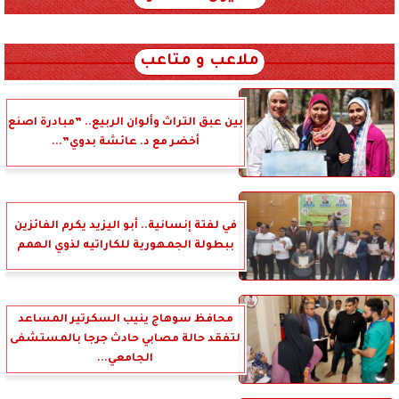
xml_json/rss/~12.xml x0n not found
ملاعب و متاعب
بين عبق التراث وألوان الربيع.. ”مبادرة اصنع
أخضر مع د. عائشة بدوي”...
في لفتة إنسانية.. أبو اليزيد يكرم الفائزين
ببطولة الجمهورية للكاراتيه لذوي الهمم
محافظ سوهاج ينيب السكرتير المساعد
لتفقد حالة مصابي حادث جرجا بالمستشفى
الجامعي...