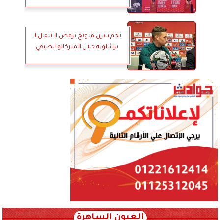
نجم بايرن ميونخ يرفض الانتقال لـ
برشلونة خلال الميركاتو الصيفي
العيون الساهرة