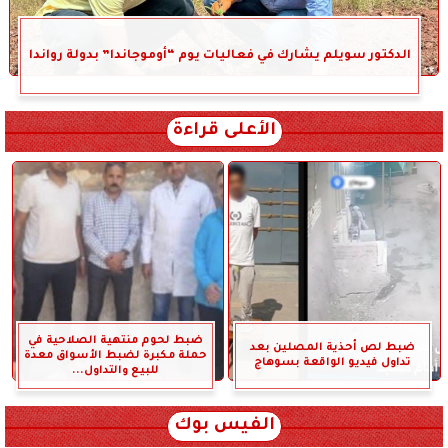
الدكتور سويلم يشارك في فعاليات يوم “أوموجاندا” بدولة رواندا
الأعلى قراءة
ضبط لحوم منتهية الصلاحية في
ضبط لص أحذية المصلين بعد
حملة مكبرة لضبط الأسواق معدة
تداول فيديو الواقعة بسوهاج
للبيع والتداول...
الفيس بوك