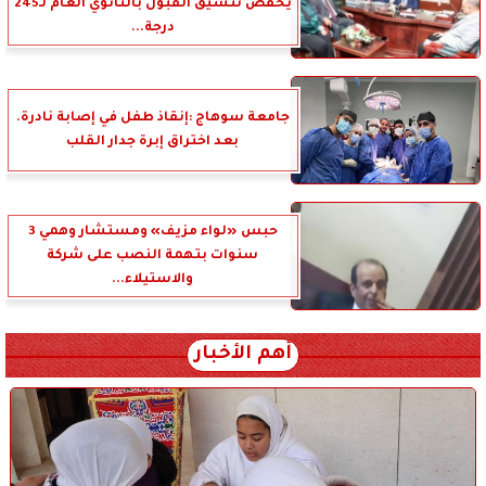
يخفض تنسيق القبول بالثانوي العام لـ245
درجة...
جامعة سوهاج :إنقاذ طفل في إصابة نادرة.
بعد اختراق إبرة جدار القلب
حبس «لواء مزيف» ومستشار وهمي 3
سنوات بتهمة النصب على شركة
والاستيلاء...
أهم الأخبار