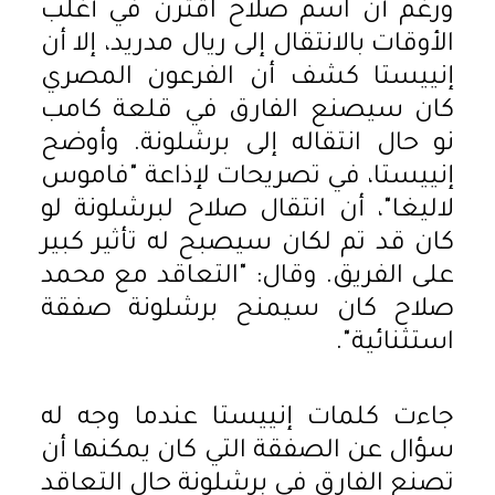
ورغم أن اسم صلاح اقترن في أغلب
الأوقات بالانتقال إلى ريال مدريد، إلا أن
إنييستا كشف أن الفرعون المصري
كان سيصنع الفارق في قلعة كامب
نو حال انتقاله إلى برشلونة. وأوضح
إنييستا، في تصريحات لإذاعة "فاموس
لاليغا"، أن انتقال صلاح لبرشلونة لو
كان قد تم لكان سيصبح له تأثير كبير
على الفريق. وقال: "التعاقد مع محمد
صلاح كان سيمنح برشلونة صفقة
استثنائية".
جاءت كلمات إنييستا عندما وجه له
سؤال عن الصفقة التي كان يمكنها أن
تصنع الفارق في برشلونة حال التعاقد