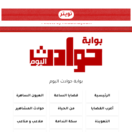
تويتر
Tweets by hwadithalyoum
بوابة حوادث اليوم
الرئيسية
قضايا الساعة
العيون الساهرة
أغرب القضايا
من الحياة
حوادث المشاهير
التعويذة
سكة الندامة
ملاعب و متاعب