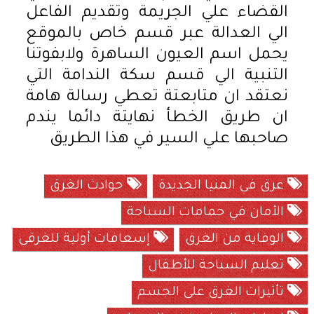
القضاء علي الجريمة وتقديم الفاعل
الي العدالة عبر قسم خاص بالموقع
يحمل اسم العيون الساهرة ولابفوتنا
التنبية الي قسم سكة الندامة التي
نعتقد ان متابعتة تعطي رسالة هامة
ان طريق الخطأ نهايتة دائما يندم
صاحبها علي السير في هذا الطريق
عرق في المنيا الجديدة
حوادث الغرق
الأمان في حمامات السباحة
الوقاية من الغرق
إسعافات أولية للغرقى
تعليم السباحة للأطفال
تأثيرات الغرق على الجسم