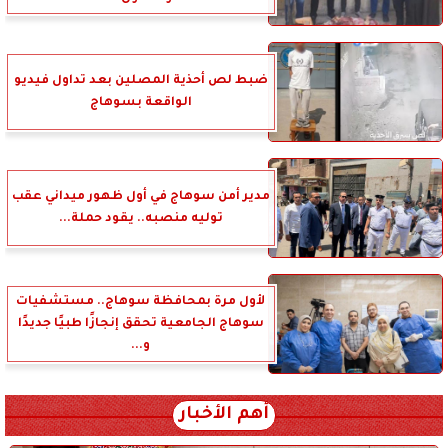
ضبط لص أحذية المصلين بعد تداول فيديو
الواقعة بسوهاج
مدير أمن سوهاج في أول ظهور ميداني عقب
توليه منصبه.. يقود حملة...
لأول مرة بمحافظة سوهاج.. مستشفيات
سوهاج الجامعية تحقق إنجازًا طبيًا جديدًا
و...
أهم الأخبار