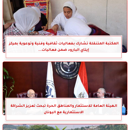
المكتبة المتنقلة تشارك بفعاليات ثقافية وفنية وتوعوية بمركز
إيتاي البارود ضمن فعاليات...
الهيئة العامة للاستثمار والمناطق الحرة تبحث تعزيز الشراكة
الاستثمارية مع اليونان