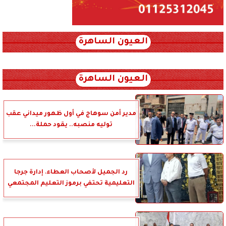
العيون الساهرة
xml_json/rss/~12.xml x0n not found
العيون الساهرة
مدير أمن سوهاج في أول ظهور ميداني عقب
توليه منصبه.. يقود حملة...
رد الجميل لأصحاب العطاء. إدارة جرجا
التعليمية تحتفي برموز التعليم المجتمعي