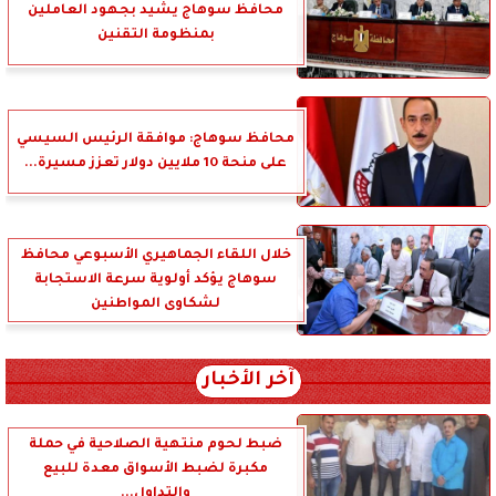
محافظ سوهاج يشيد بجهود العاملين
بمنظومة التقنين
محافظ سوهاج: موافقة الرئيس السيسي
على منحة 10 ملايين دولار تعزز مسيرة...
خلال اللقاء الجماهيري الأسبوعي محافظ
سوهاج يؤكد أولوية سرعة الاستجابة
لشكاوى المواطنين
آخر الأخبار
ضبط لحوم منتهية الصلاحية في حملة
مكبرة لضبط الأسواق معدة للبيع
والتداول...