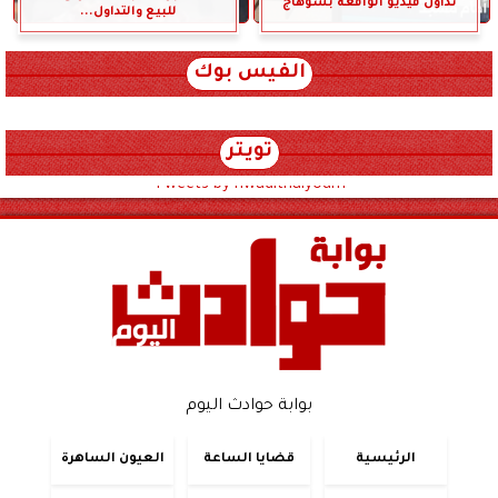
تداول فيديو الواقعة بسوهاج
للبيع والتداول...
الفيس بوك
تويتر
Tweets by hwadithalyoum
بوابة حوادث اليوم
الرئيسية
قضايا الساعة
العيون الساهرة