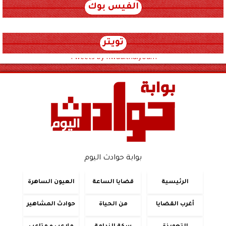
الفيس بوك
تويتر
Tweets by hwadithalyoum
بوابة حوادث اليوم
الرئيسية
قضايا الساعة
العيون الساهرة
أغرب القضايا
من الحياة
حوادث المشاهير