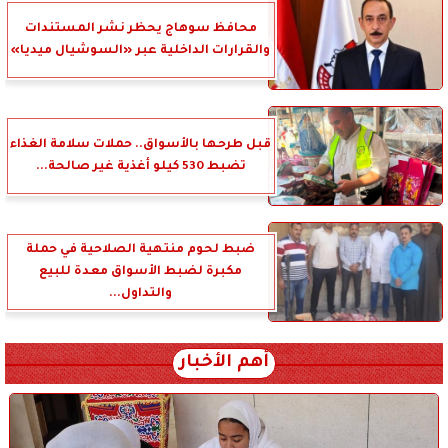
محافظ سوهاج يحظر نشر المستندات
والقرارات الداخلية عبر «السوشيال ميديا»
قبل طرحها بالأسواق.. حملات سلامة الغذاء
تضبط 530 كيلو أغذية غير صالحة...
ضبط لحوم منتهية الصلاحية في حملة
مكبرة لضبط الأسواق معدة للبيع
والتداول...
أهم الأخبار