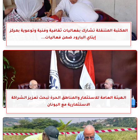
المكتبة المتنقلة تشارك بفعاليات ثقافية وفنية وتوعوية بمركز
إيتاي البارود ضمن فعاليات...
الهيئة العامة للاستثمار والمناطق الحرة تبحث تعزيز الشراكة
الاستثمارية مع اليونان