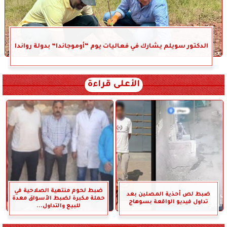
الدكتور سويلم يشارك في فعاليات يوم “أوموجاندا” بدولة رواندا
الأعلى قراءة
ضبط لحوم منتهية الصلاحية في
ضبط لص أحذية المصلين بعد
حملة مكبرة لضبط الأسواق معدة
تداول فيديو الواقعة بسوهاج
للبيع والتداول...