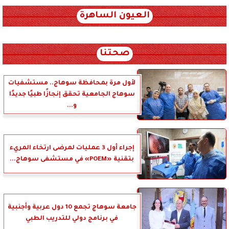
العيون الساهرة
xml_json/rss/~12.xml x0n not found
صحتنا
لأول مرة بمحافظة سوهاج.. مستشفيات
سوهاج الجامعية تحقق إنجازًا طبيًا جديدًا
و...
إجراء أول 3 عمليات لمرضى ارتخاء المريء
بتقنية «POEM» في مستشفى سوهاج...
جامعة سوهاج تجمع 10 دول عربية وأجنبية
في برنامج دولي للتدريب الطبي