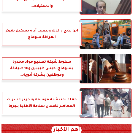
والاستيلاء...
ابن يذبح والدته ويصيب أباه بسكين بمركز
المراغة سوهاج
سقوط شبكة تصنيع مواد مخدرة
بسوهاج..حبس طبيبين و10 صيادلة
وموظفين بشركة أدوية...
حملة تفتيشية موسعة وتحرير عشرات
المحاضر لضمان سلامة الأغذية بجرجا
أهم الأخبار