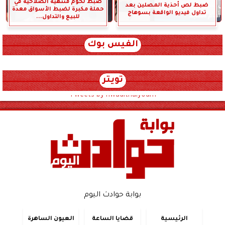
ضبط لحوم منتهية الصلاحية في
ضبط لص أحذية المصلين بعد
حملة مكبرة لضبط الأسواق معدة
تداول فيديو الواقعة بسوهاج
للبيع والتداول...
الفيس بوك
تويتر
Tweets by hwadithalyoum
بوابة حوادث اليوم
الرئيسية
قضايا الساعة
العيون الساهرة