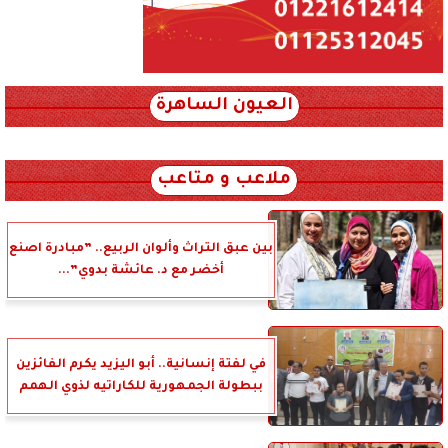
العيون الساهرة
xml_json/rss/~12.xml x0n not found
ملاعب و متاعب
بين عبق التراث وألوان الربيع.. ”مبادرة اصنع
أخضر مع د. عائشة بدوي”...
في لفتة إنسانية.. أبو اليزيد يكرم الفائزين
ببطولة الجمهورية للكاراتيه لذوي الهمم