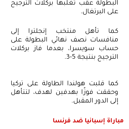
البطولة عقب تغلبها بركلات الترجيح
على البرتغال.
كما تأهل منتخب إنجلترا إلى
منافسات نصف نهائي البطولة على
حساب سويسرا، بعدما فاز بركلات
الترجيح بنتيجة 5-3.
كما قلبت هولندا الطاولة على تركيا
وحققت فوزًا بهدفين لهدف، لتتأهل
إلى الدور المقبل.
مباراة إسبانيا ضد فرنسا