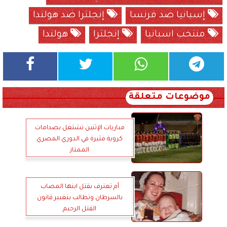
إسبانيا ضد فرنسا
إنجلترا ضد هولندا
منتخب اسبانيا
إنجلترا
هولندا
موضوعات متعلقة
مباريات الإثنين تشتعل بصدامات
كروية مثيرة في الدوري المصري
الممتاز
أم تعترف بقتل ابنها المصاب
بالسرطان وتطالب بتغيير قانون
القتل الرحيم