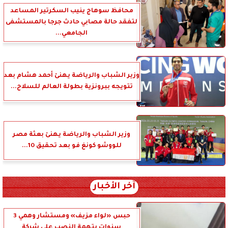
محافظ سوهاج ينيب السكرتير المساعد
لتفقد حالة مصابي حادث جرجا بالمستشفى
الجامعي...
وزير الشباب والرياضة يهنئ أحمد هشام بعد
تتويجه ببرونزية بطولة العالم للسلاح...
وزير الشباب والرياضة يهنئ بعثة مصر
للووشو كونغ فو بعد تحقيق 10...
آخر الأخبار
حبس «لواء مزيف» ومستشار وهمي 3
سنوات بتهمة النصب على شركة