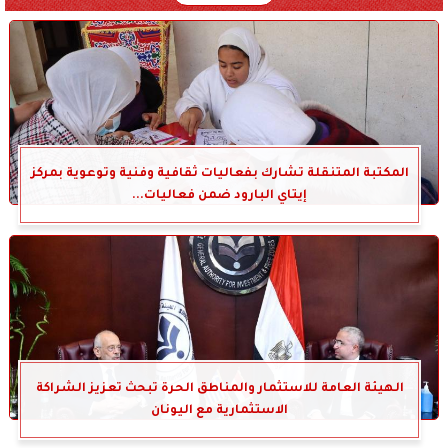
المكتبة المتنقلة تشارك بفعاليات ثقافية وفنية وتوعوية بمركز
إيتاي البارود ضمن فعاليات...
الهيئة العامة للاستثمار والمناطق الحرة تبحث تعزيز الشراكة
الاستثمارية مع اليونان