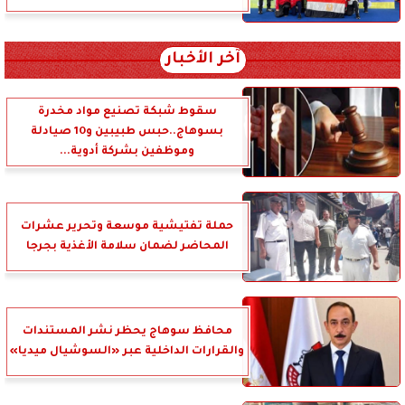
آخر الأخبار
سقوط شبكة تصنيع مواد مخدرة
بسوهاج..حبس طبيبين و10 صيادلة
وموظفين بشركة أدوية...
حملة تفتيشية موسعة وتحرير عشرات
المحاضر لضمان سلامة الأغذية بجرجا
محافظ سوهاج يحظر نشر المستندات
والقرارات الداخلية عبر «السوشيال ميديا»