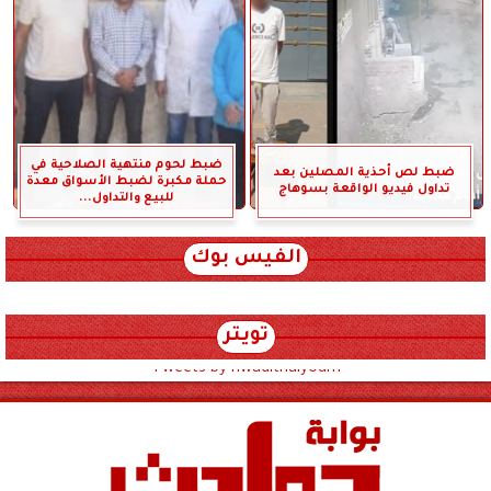
ضبط لحوم منتهية الصلاحية في
ضبط لص أحذية المصلين بعد
حملة مكبرة لضبط الأسواق معدة
تداول فيديو الواقعة بسوهاج
للبيع والتداول...
الفيس بوك
تويتر
Tweets by hwadithalyoum