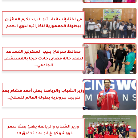
في لفتة إنسانية.. أبو اليزيد يكرم الفائزين
ببطولة الجمهورية للكاراتيه لذوي الهمم
محافظ سوهاج ينيب السكرتير المساعد
لتفقد حالة مصابي حادث جرجا بالمستشفى
الجامعي...
وزير الشباب والرياضة يهنئ أحمد هشام بعد
تتويجه ببرونزية بطولة العالم للسلاح...
وزير الشباب والرياضة يهنئ بعثة مصر
للووشو كونغ فو بعد تحقيق 10...