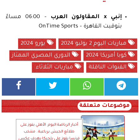
إنبي x المقاولون العرب
- 06:00 مساءً
بتوقيت القاهرة - OnTime Sports
مباريات اليوم 2 يوليو 2024
يورو 2024
كوبا أمريكا 2024
الدوري المصري الممتاز
القنوات الناقلة
مباريات الثلاثاء.
موضوعات متعلقة
أخبار الرياضة اليوم: الأهلي يفوز على
طلائع الجيش برباعية.. منتخب
فرنسا يفوز على بلجيكا بهدف عكسي