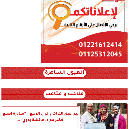
العيون الساهرة
xml_json/rss/~12.xml x0n not found
ملاعب و متاعب
بين عبق التراث وألوان الربيع.. ”مبادرة اصنع
أخضر مع د. عائشة بدوي”...