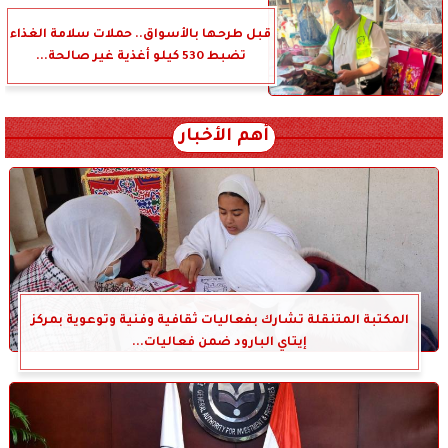
قبل طرحها بالأسواق.. حملات سلامة الغذاء
تضبط 530 كيلو أغذية غير صالحة...
أهم الأخبار
المكتبة المتنقلة تشارك بفعاليات ثقافية وفنية وتوعوية بمركز
إيتاي البارود ضمن فعاليات...