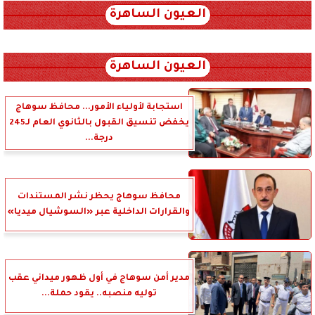
العيون الساهرة
xml_json/rss/~12.xml x0n not found
العيون الساهرة
استجابة لأولياء الأمور... محافظ سوهاج
يخفض تنسيق القبول بالثانوي العام لـ245
درجة...
محافظ سوهاج يحظر نشر المستندات
والقرارات الداخلية عبر «السوشيال ميديا»
مدير أمن سوهاج في أول ظهور ميداني عقب
توليه منصبه.. يقود حملة...