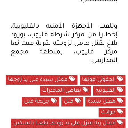
بالمستشفى.
وتلقت الأجهزة الأمنية بالقليوبية،
إخطارا من مركز شرطة قليوب، بورود
بلاغ بقتل عامل لزوجته بقرية ميت نما
مركز قليوب، بمنطقة مجمع
المدارس.
الحقوني موتها
مقتل سيدة على يد زوجها
القليوبية
تعاطى المخدرات
مقتل سيدة
قتل
جريمة قتل
حوادث
مقتل ربة منزل على يد زوجها طعنا بالسكين