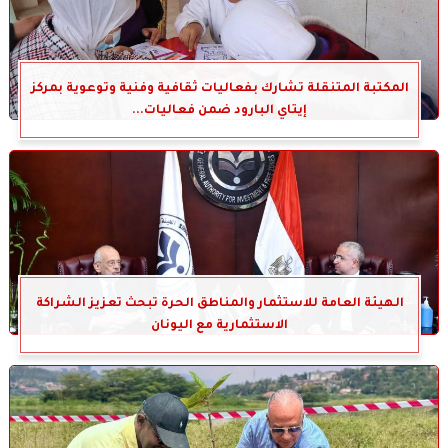
المكتبة المتنقلة تشارك بفعاليات ثقافية وفنية وتوعوية بمركز
إيتاي البارود ضمن فعاليات...
الهيئة العامة للاستثمار والمناطق الحرة تبحث تعزيز الشراكة
الاستثمارية مع اليونان