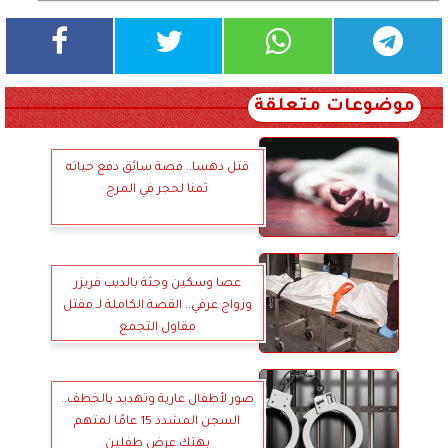
موضوعات متعلقة
قتل دهسا.. قصة سائق دفع حياته
ثمنا لحجر في المرج
عصا وسكين وجثة بالديب فريزر
وزواج عرفي.. القصة الكاملة لـ مقتل
مقاول التجمع
صور لأطفال عارية وتهديد بالخطف..
السجن المشدد 15 عامًا لمتهم
بهتك عرض طفلين