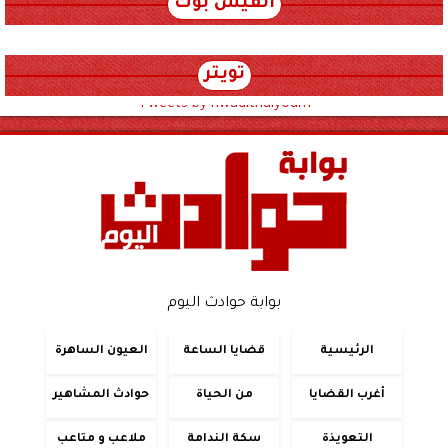
الفيس بوك
تويتر
Tweets by hwadithalyoum
بوابة حوادث اليوم
الرئيسية
قضايا الساعة
العيون الساهرة
أغرب القضايا
من الحياة
حوادث المشاهير
التعويذة
سكة الندامة
ملاعب و متاعب