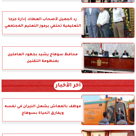
رد الجميل لأصحاب العطاء. إدارة جرجا
التعليمية تحتفي برموز التعليم المجتمعي
محافظ سوهاج يشيد بجهود العاملين
بمنظومة التقنين
آخر الأخبار
موظف بالمعاش يشعل النيران في نفسه
ويفارق الحياة بسوهاج