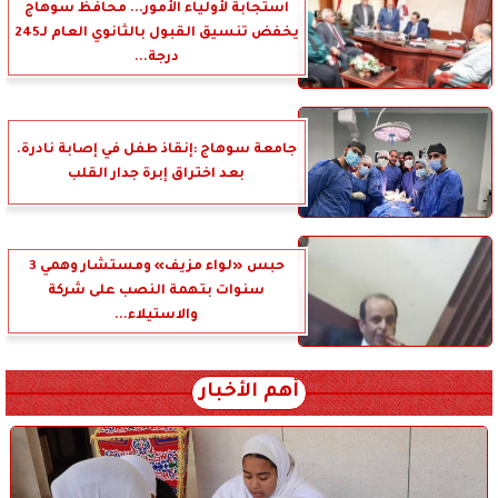
استجابة لأولياء الأمور... محافظ سوهاج
يخفض تنسيق القبول بالثانوي العام لـ245
درجة...
جامعة سوهاج :إنقاذ طفل في إصابة نادرة.
بعد اختراق إبرة جدار القلب
حبس «لواء مزيف» ومستشار وهمي 3
سنوات بتهمة النصب على شركة
والاستيلاء...
أهم الأخبار