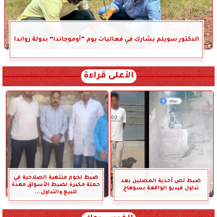
الدكتور سويلم يشارك في فعاليات يوم “أوموجاندا” بدولة رواندا
الأعلى قراءة
ضبط لحوم منتهية الصلاحية في
ضبط لص أحذية المصلين بعد
حملة مكبرة لضبط الأسواق معدة
تداول فيديو الواقعة بسوهاج
للبيع والتداول...