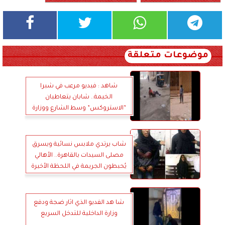
موضوعات متعلقة
شاهد : فيديو مرعب في شبرا
الخيمة.. شابان يتعاطيان
”الاستروكس” وسط الشارع ووزارة
الداخلية تتدخل-ناقوس خطر حقيقي
يدق باب كل بيت
شاب يرتدي ملابس نسائية ويسرق
مصلى السيدات بالقاهرة.. الأهالي
يُحبطون الجريمة في اللحظة الأخيرة
شا هد الفديو الذي اثار ضجة ودفع
وزارة الداخلية للتدخل السريع