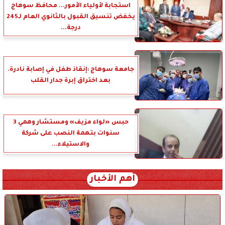
استجابة لأولياء الأمور... محافظ سوهاج
يخفض تنسيق القبول بالثانوي العام لـ245
درجة...
جامعة سوهاج :إنقاذ طفل في إصابة نادرة.
بعد اختراق إبرة جدار القلب
حبس «لواء مزيف» ومستشار وهمي 3
سنوات بتهمة النصب على شركة
والاستيلاء...
أهم الأخبار