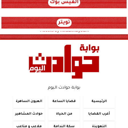
الفيس بوك
تويتر
Tweets by hwadithalyoum
بوابة حوادث اليوم
الرئيسية
قضايا الساعة
العيون الساهرة
أغرب القضايا
من الحياة
حوادث المشاهير
التعويذة
سكة الندامة
ملاعب و متاعب