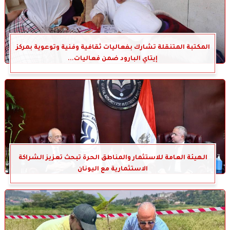
المكتبة المتنقلة تشارك بفعاليات ثقافية وفنية وتوعوية بمركز
إيتاي البارود ضمن فعاليات...
الهيئة العامة للاستثمار والمناطق الحرة تبحث تعزيز الشراكة
الاستثمارية مع اليونان