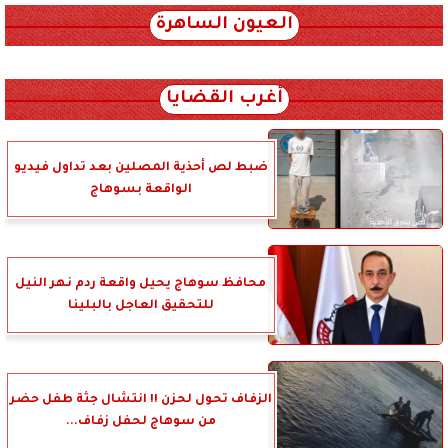
العيون الساهرة
xml_json/rss/~12.xml x0n not found
أغرب القضايا
ضبط لص أحذية المصلين بعد تداول فيديو
الواقعة بسوهاج
محافظ سوهاج يحيل واقعة ردم نهر النيل
للتحقيق العاجل بالبلينا
الزفاف تحول لحزن !! انتشال جثة طفل حضر
من سوهاج لحفل زفاف...