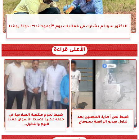
الدكتور سويلم يشارك في فعاليات يوم “أوموجاندا” بدولة رواندا
الأعلى قراءة
ضبط لحوم منتهية الصلاحية في
ضبط لص أحذية المصلين بعد
حملة مكبرة لضبط الأسواق معدة
تداول فيديو الواقعة بسوهاج
للبيع والتداول...