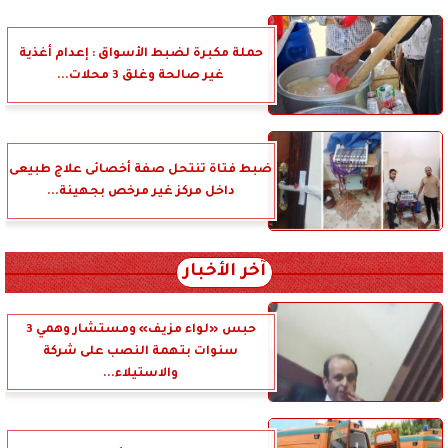
حملة مكبرة لضبط الأسواق : إعدام أغذية
غير صالحة وغلق 3 محلات...
ضبط فتاة تنتحل صفة أخصائى علاج طبيعى
داخل مركز غير مرخص بجهينة...
آخر الأخبار
حبس «لواء مزيف» ومستشار وهمي 3
سنوات بتهمة النصب على شركة
والاستيلاء...