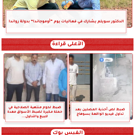
الدكتور سويلم يشارك في فعاليات يوم “أوموجاندا” بدولة رواندا
الأعلى قراءة
ضبط لحوم منتهية الصلاحية في
ضبط لص أحذية المصلين بعد
حملة مكبرة لضبط الأسواق معدة
تداول فيديو الواقعة بسوهاج
للبيع والتداول...
الفيس بوك