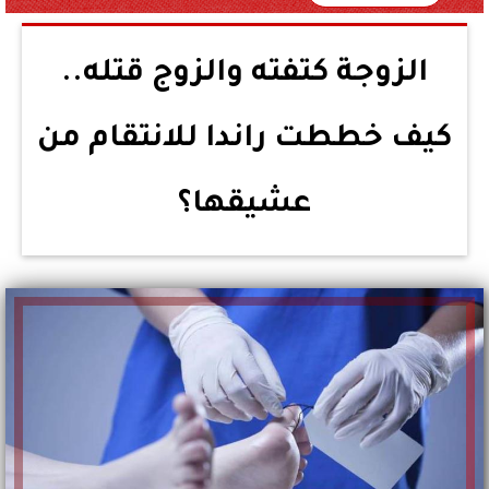
الزوجة كتفته والزوج قتله..
كيف خططت راندا للانتقام من
عشيقها؟