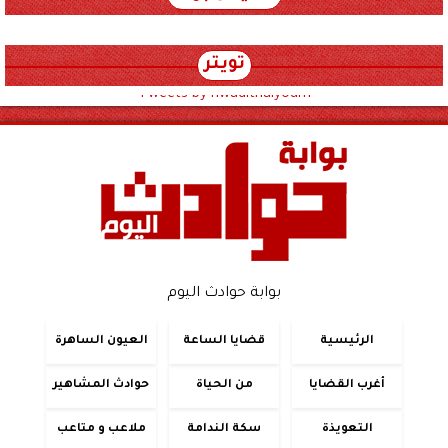
تويتر
Tweets by hwadithalyoum
بوابة حوادث اليوم
الرئيسية
قضايا الساعة
العيون الساهرة
أغرب القضايا
من الحياة
حوادث المشاهير
التعويذة
سكة الندامة
ملاعب و متاعب