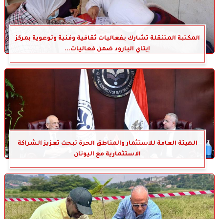
المكتبة المتنقلة تشارك بفعاليات ثقافية وفنية وتوعوية بمركز
إيتاي البارود ضمن فعاليات...
الهيئة العامة للاستثمار والمناطق الحرة تبحث تعزيز الشراكة
الاستثمارية مع اليونان