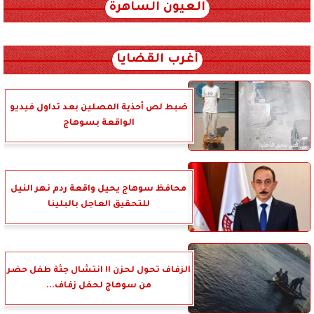
العيون الساهرة
xml_json/rss/~12.xml x0n not found
أغرب القضايا
ضبط لص أحذية المصلين بعد تداول فيديو
الواقعة بسوهاج
محافظ سوهاج يحيل واقعة ردم نهر النيل
للتحقيق العاجل بالبلينا
الزفاف تحول لحزن !! انتشال جثة طفل حضر
من سوهاج لحفل زفاف...