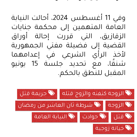
وفي 11 أغسطس 2024، أحالت النيابة
العامة المتهمين إلى محكمة جنايات
الزقازيق، التي قررت إحالة أوراق
القضية إلى فضيلة مفتي الجمهورية
لأخذ الرأي الشرعي في إعدامهما
شنقًا، مع تحديد جلسة 15 يونيو
المقبل للنطق بالحكم.
الزوجة كتفته والزوج قتله
جريمة قتل
الزوجة
شرطة ثان العاشر من رمضان
قتل
حوادث
النيابة العامة
خيانة زوجية