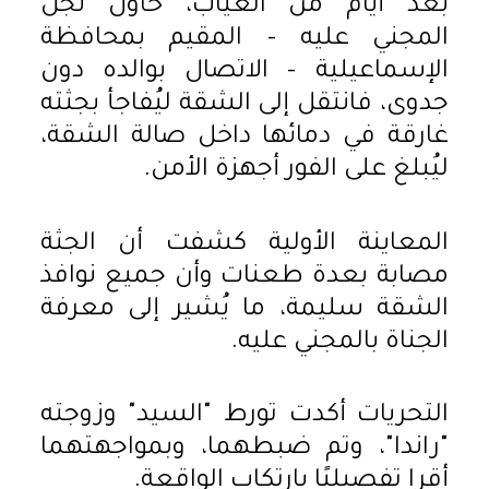
بعد أيام من الغياب، حاول نجل
المجني عليه – المقيم بمحافظة
الإسماعيلية – الاتصال بوالده دون
جدوى، فانتقل إلى الشقة ليُفاجأ بجثته
غارقة في دمائها داخل صالة الشقة،
ليُبلغ على الفور أجهزة الأمن.
المعاينة الأولية كشفت أن الجثة
مصابة بعدة طعنات وأن جميع نوافذ
الشقة سليمة، ما يُشير إلى معرفة
الجناة بالمجني عليه.
التحريات أكدت تورط "السيد" وزوجته
"راندا"، وتم ضبطهما، وبمواجهتهما
أقرا تفصيليًا بارتكاب الواقعة.