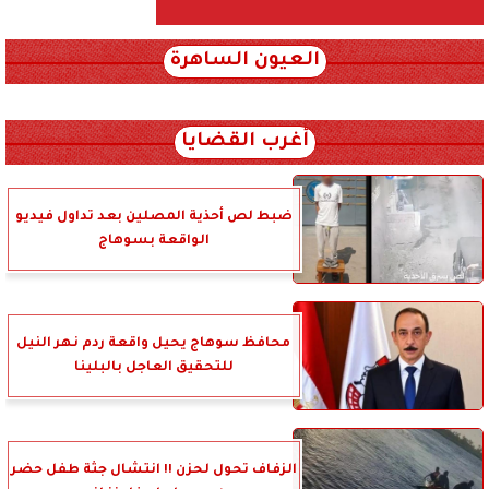
العيون الساهرة
xml_json/rss/~12.xml x0n not found
أغرب القضايا
ضبط لص أحذية المصلين بعد تداول فيديو
الواقعة بسوهاج
محافظ سوهاج يحيل واقعة ردم نهر النيل
للتحقيق العاجل بالبلينا
الزفاف تحول لحزن !! انتشال جثة طفل حضر