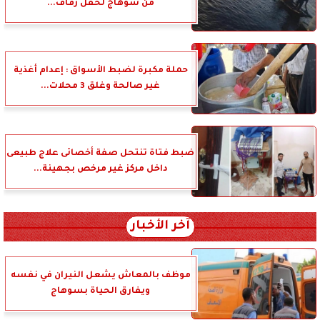
من سوهاج لحفل زفاف...
حملة مكبرة لضبط الأسواق : إعدام أغذية
غير صالحة وغلق 3 محلات...
ضبط فتاة تنتحل صفة أخصائى علاج طبيعى
داخل مركز غير مرخص بجهينة...
آخر الأخبار
موظف بالمعاش يشعل النيران في نفسه
ويفارق الحياة بسوهاج