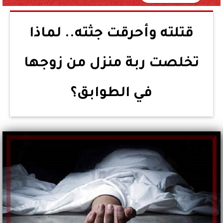
قتلته وأحرقت جثته.. لماذا
تخلصت ربة منزل من زوجها
في الطوابق؟