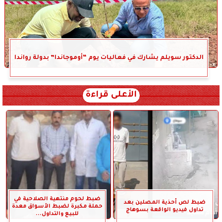
الدكتور سويلم يشارك في فعاليات يوم “أوموجاندا” بدولة رواندا
الأعلى قراءة
ضبط لحوم منتهية الصلاحية في
ضبط لص أحذية المصلين بعد
حملة مكبرة لضبط الأسواق معدة
تداول فيديو الواقعة بسوهاج
للبيع والتداول...