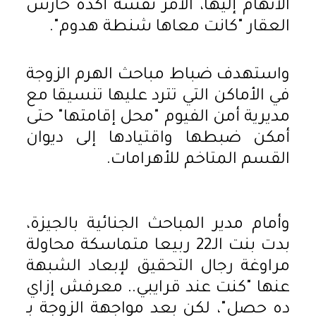
الاتهام إليها، الأمر نفسه أكده حارس
العقار "كانت معاها شنطة هدوم".
واستهدف ضباط مباحث الهرم الزوجة
في الأماكن التي تترد عليها تنسيقا مع
مديرية أمن الفيوم "محل إقامتها" حتى
أمكن ضبطها واقتيادها إلى ديوان
القسم المتاخم للأهرامات.
وأمام مدير المباحث الجنائية بالجيزة،
بدت بنت الـ22 ربيعا متماسكة محاولة
مراوغة رجال التحقيق لإبعاد الشبهة
عنها "كنت عند قرايبي.. معرفش إزاي
ده حصل"، لكن بعد مواجهة الزوجة بـ