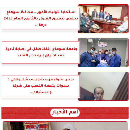
استجابة لأولياء الأمور... محافظ سوهاج
يخفض تنسيق القبول بالثانوي العام لـ245
درجة...
جامعة سوهاج :إنقاذ طفل في إصابة نادرة.
بعد اختراق إبرة جدار القلب
حبس «لواء مزيف» ومستشار وهمي 3
سنوات بتهمة النصب على شركة
والاستيلاء...
أهم الأخبار