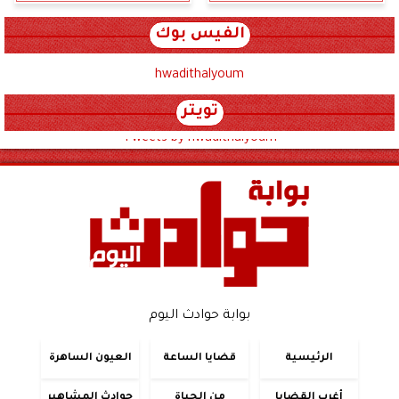
الفيس بوك
hwadithalyoum
تويتر
Tweets by hwadithalyoum
بوابة حوادث اليوم
الرئيسية
قضايا الساعة
العيون الساهرة
أغرب القضايا
من الحياة
حوادث المشاهير