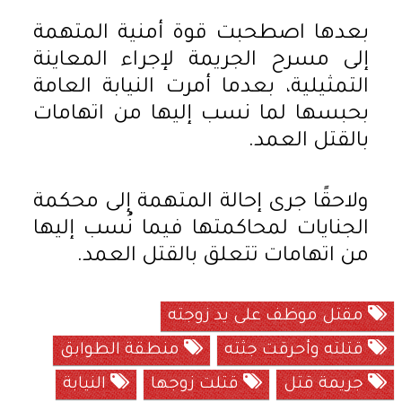
بعدها اصطحبت قوة أمنية المتهمة
إلى مسرح الجريمة لإجراء المعاينة
التمثيلية، بعدما أمرت النيابة العامة
بحبسها لما نسب إليها من اتهامات
بالقتل العمد.
ولاحقًا جرى إحالة المتهمة إلى محكمة
الجنايات لمحاكمتها فيما نُسب إليها
من اتهامات تتعلق بالقتل العمد.
مقتل موظف على يد زوجته
قتلته وأحرقت جثته
منطقة الطوابق
جريمة قتل
قتلت زوجها
النيابة