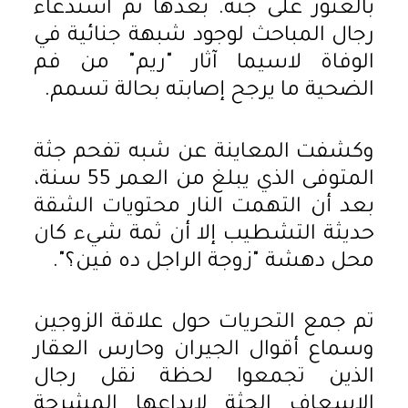
بالعثور على جثة. بعدها تم استدعاء
رجال المباحث لوجود شبهة جنائية في
الوفاة لاسيما آثار "ريم" من فم
الضحية ما يرجح إصابته بحالة تسمم.
وكشفت المعاينة عن شبه تفحم جثة
المتوفى الذي يبلغ من العمر 55 سنة،
بعد أن التهمت النار محتويات الشقة
حديثة التشطيب إلا أن ثمة شيء كان
محل دهشة "زوجة الراجل ده فين؟".
تم جمع التحريات حول علاقة الزوجين
وسماع أقوال الجيران وحارس العقار
الذين تجمعوا لحظة نقل رجال
الإسعاف الجثة لإيداعها المشرحة