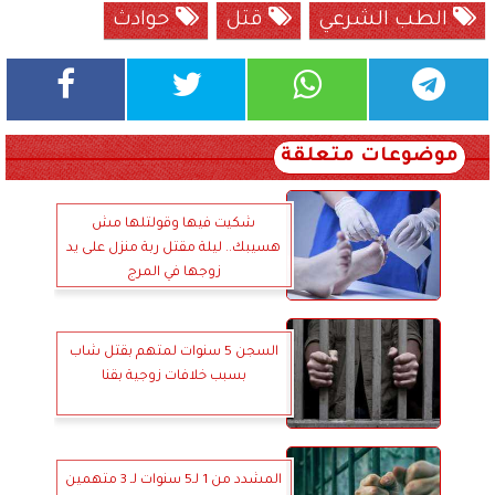
الطب الشرعي
قتل
حوادث
موضوعات متعلقة
شكيت فيها وقولتلها مش
هسيبك.. ليلة مقتل ربة منزل على يد
زوجها في المرج
السجن 5 سنوات لمتهم بقتل شاب
بسبب خلافات زوجية بقنا
المشدد من 1 لـ5 سنوات لـ 3 متهمين