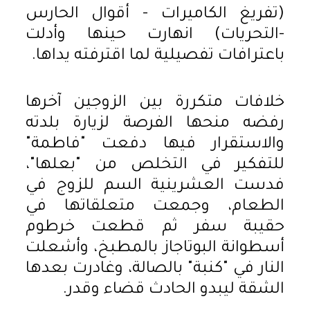
(تفريغ الكاميرات - أقوال الحارس
-التحريات) انهارت حينها وأدلت
باعترافات تفصيلية لما اقترفته يداها.
خلافات متكررة بين الزوجين آخرها
رفضه منحها الفرصة لزيارة بلدته
والاستقرار فيها دفعت "فاطمة"
للتفكير في التخلص من "بعلها"،
فدست العشرينية السم للزوج في
الطعام، وجمعت متعلقاتها في
حقيبة سفر ثم قطعت خرطوم
أسطوانة البوتاجاز بالمطبخ، وأشعلت
النار في "كنبة" بالصالة، وغادرت بعدها
الشقة ليبدو الحادث قضاء وقدر.