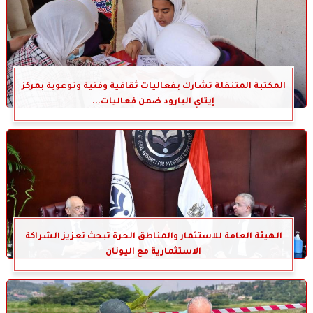
المكتبة المتنقلة تشارك بفعاليات ثقافية وفنية وتوعوية بمركز
إيتاي البارود ضمن فعاليات...
الهيئة العامة للاستثمار والمناطق الحرة تبحث تعزيز الشراكة
الاستثمارية مع اليونان