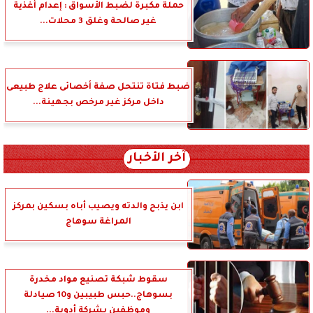
حملة مكبرة لضبط الأسواق : إعدام أغذية
غير صالحة وغلق 3 محلات...
ضبط فتاة تنتحل صفة أخصائى علاج طبيعى
داخل مركز غير مرخص بجهينة...
آخر الأخبار
ابن يذبح والدته ويصيب أباه بسكين بمركز
المراغة سوهاج
سقوط شبكة تصنيع مواد مخدرة
بسوهاج..حبس طبيبين و10 صيادلة
وموظفين بشركة أدوية...