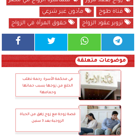
زواج بعقد مزور
سماسرة الزواج في مصر
فتاة طوخ
مأذون غير شرعي
تزوير عقود الزواج
حقوق المرأة في الزواج
موضوعات متعلقة
في محكمة الأسرة :رحمة تطلب
الخلع من زوجها بسبب حماتها
وحمامها!
قصة زوجة مع زوج زهق من الحياة
الزوجية بعد 3 سنين