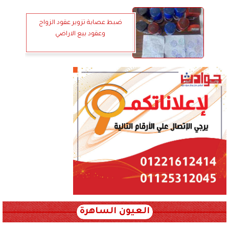
ضبط عصابة تزوير عقود الزواج
وعقود بيع الاراضي
العيون الساهرة