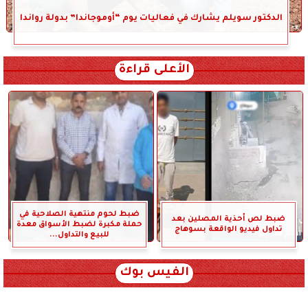
الدكتور سويلم يشارك في فعاليات يوم “أوموجاندا” بدولة رواندا
الأعلى قراءة
ضبط لحوم منتهية الصلاحية في
ضبط لص أحذية المصلين بعد
حملة مكبرة لضبط الأسواق معدة
تداول فيديو الواقعة بسوهاج
للبيع والتداول...
الفيس بوك