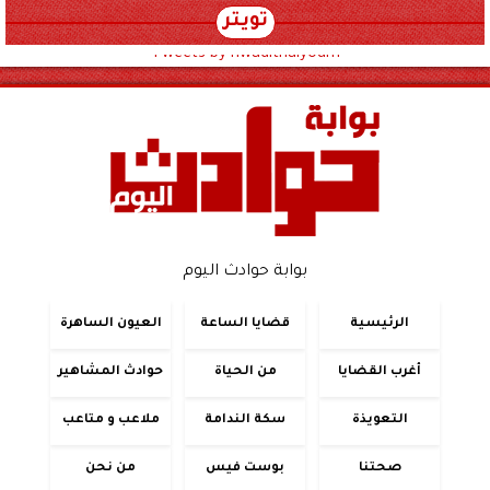
تويتر
Tweets by hwadithalyoum
بوابة حوادث اليوم
الرئيسية
قضايا الساعة
العيون الساهرة
أغرب القضايا
من الحياة
حوادث المشاهير
التعويذة
سكة الندامة
ملاعب و متاعب
صحتنا
بوست فيس
من نحن