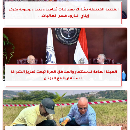
المكتبة المتنقلة تشارك بفعاليات ثقافية وفنية وتوعوية بمركز
إيتاي البارود ضمن فعاليات...
الهيئة العامة للاستثمار والمناطق الحرة تبحث تعزيز الشراكة
الاستثمارية مع اليونان