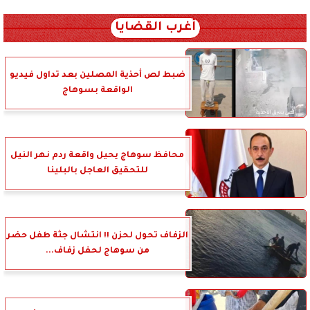
xml_json/rss/~12.xml x0n not found
أغرب القضايا
ضبط لص أحذية المصلين بعد تداول فيديو
الواقعة بسوهاج
محافظ سوهاج يحيل واقعة ردم نهر النيل
للتحقيق العاجل بالبلينا
الزفاف تحول لحزن !! انتشال جثة طفل حضر
من سوهاج لحفل زفاف...