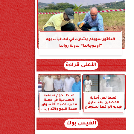
الدكتور سويلم يشارك في فعاليات يوم
“أوموجاندا” بدولة رواندا
الأعلى قراءة
ضبط لحوم منتهية
ضبط لص أحذية
الصلاحية في حملة
المصلين بعد تداول
مكبرة لضبط الأسواق
فيديو الواقعة بسوهاج
معدة للبيع والتداول...
الفيس بوك