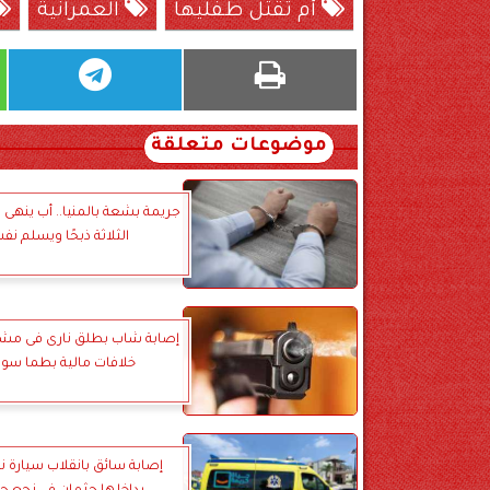
أم تقتل طفليها
العمرانية
موضوعات متعلقة
جريمة بشعة بالمنيا.. أب ينهى ح
الثلاثة ذبحًا ويسلم نف
إصابة شاب بطلق نارى فى مش
خلافات مالية بطما سو
إصابة سائق بانقلاب سيارة ن