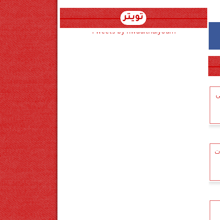
تويتر
Tweets by hwadithalyoum
ى
ت