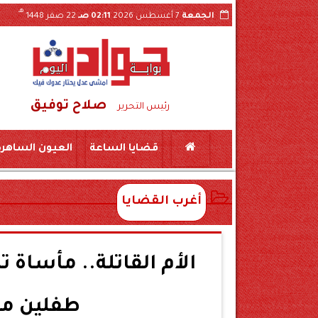
هـ
الجمعة
7 أغسطس 2026
02:11 صـ
22 صفر 1448
صلاح توفيق
 بجرجا
سقوط شبكة تصنيع مواد مخدرة بسوهاج..حبس طبيبين و10 صيادلة وموظفين بشركة أ
رئيس التحرير
قضايا الساعة
العيون الساهرة
أغرب القضايا
الأم القاتلة.. مأساة ت
طفلين مك