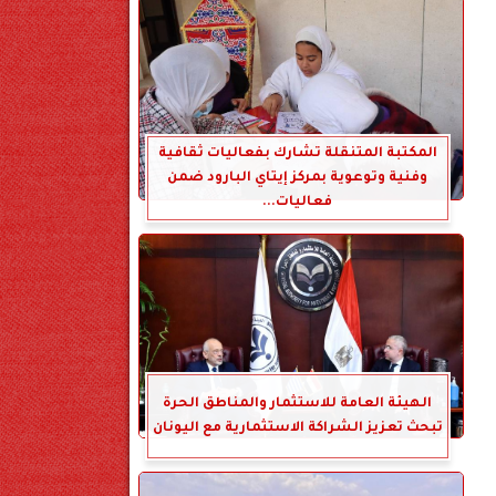
المكتبة المتنقلة تشارك بفعاليات ثقافية
وفنية وتوعوية بمركز إيتاي البارود ضمن
فعاليات...
الهيئة العامة للاستثمار والمناطق الحرة
تبحث تعزيز الشراكة الاستثمارية مع اليونان