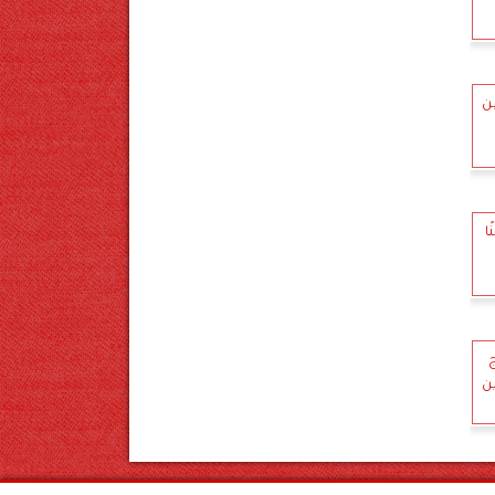
5 متهمين
ا
ج