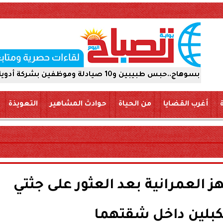
دوية 15 يومًا على ذمة التحقيقات
أغرب القضايا
من الحياة
حوادث المشاهير
التعويذة
هز العمرانية بعد العثور على جثتي
بلين داخل شقتهما