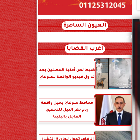
العيون الساهرة
xml_json/rss/~12.xml x0n not found
أغرب القضايا
ضبط لص أحذية المصلين بعد
تداول فيديو الواقعة بسوهاج
محافظ سوهاج يحيل واقعة
ردم نهر النيل للتحقيق
العاجل بالبلينا
الزفاف تحول لحزن !! انتشال