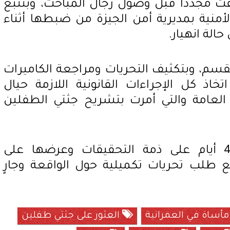
فت مجددا قبل وصول رجال المباحث، وبتتبع
منية بمديرية أمن الجيزة من ضبطها أثناء
الة انهيار.
القسم، وبتكثيف التحريات ومراجعة الكاميرات
خاذ كل الإجراءات القانونية اللازمة حيال
 العامة والتي أمرت بتشريح جثتي الطفلين
كما قررت حبس المتهمة 4 أيام على ذمة التحقيقات وعرضها على
لب تحريات تكميلية حول الواقعة وجارٍ
أساة في العمرانية
العثور على جثتي طفلين