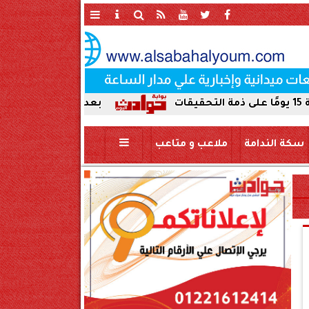
بعد ضبط حمير مذبوحة في محافظة سو
سكة الندامة
ملاعب و متاعب