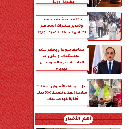
بشركة أدوية...
حملة تفتيشية موسعة
وتحرير عشرات المحاضر
لضمان سلامة الأغذية بجرجا
محافظ سوهاج يحظر نشر
المستندات والقرارات
الداخلية عبر «السوشيال
ميديا»
قبل طرحها بالأسواق.. حملات
سلامة الغذاء تضبط 530 كيلو
أغذية غير صالحة...
أهم الأخبار