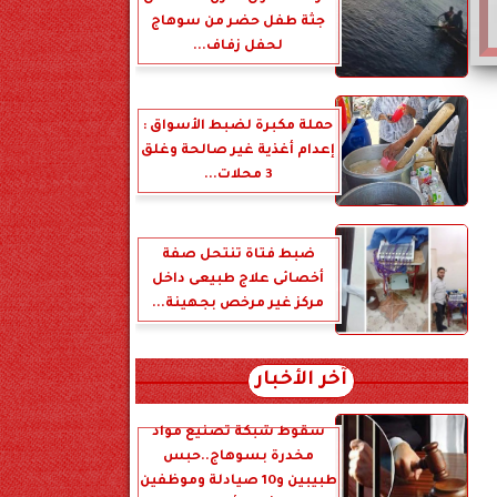
جثة طفل حضر من سوهاج
لحفل زفاف...
حملة مكبرة لضبط الأسواق :
إعدام أغذية غير صالحة وغلق
3 محلات...
ضبط فتاة تنتحل صفة
أخصائى علاج طبيعى داخل
مركز غير مرخص بجهينة...
آخر الأخبار
سقوط شبكة تصنيع مواد
مخدرة بسوهاج..حبس
طبيبين و10 صيادلة وموظفين