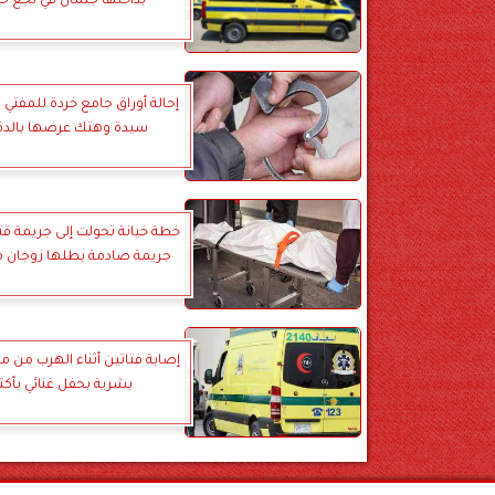
بداخلها جثمان في نجع ح
إحالة أوراق جامع خردة للمفتي
سيدة وهتك عرضها بالدق
خطة خيانة تحولت إلى جريمة ق
جريمة صادمة بطلها زوجان 
إصابة فتاتين أثناء الهرب من م
بشرية بحفل غنائي بأكتو