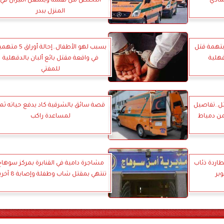
مادي
التخلص من نفسه ويشعل النيران في
المنزل ببدر
 بتهمة قتل
بسبب لهو الأطفال..إحالة أوراق 
هلية
في واقعة مقتل بائع ألبان بالدقهلية
للمفتي
تل..تفاصيل
قصة سائق بالشرقية كاد يدفع حياته ثمنً
من دمياط
لمساعدة راكب
طاردة ذئاب
مشاجرة دامية في القنابرة بمركز سوها
بر
تنتهي بمقتل شاب وطفلة وإصابة 8 آخرين