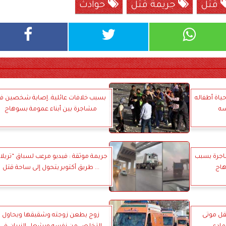
قتل
جريمة قتل
حوادث
ياة أطفاله
بسبب خلافات عائلية..إصابة شخصين ف
سه
مشاجرة بين أبناء عمومة بسوهاج
اجرة بسبب
جريمة موثقة : فيديو مرعب لسباق ”تريلا
هاج
... طريق أكتوبر يتحول إلى ساحة قتل
قل موتى
زوج يطعن زوجته وشقيقها ويحاول