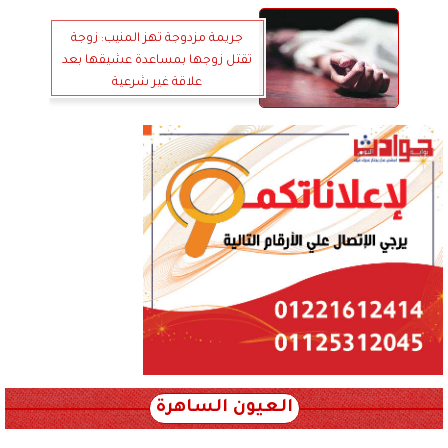
جريمة مزدوجة تهز المنيب: زوجة
تقتل زوجها بمساعدة عشيقها بعد
علاقة غير شرعية
العيون الساهرة
xml_json/rss/~12.xml x0n not found