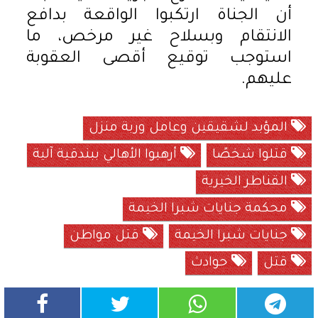
أن الجناة ارتكبوا الواقعة بدافع
الانتقام وبسلاح غير مرخص، ما
استوجب توقيع أقصى العقوبة
عليهم.
المؤبد لشقيقين وعامل وربة منزل
قتلوا شخصًا
أرهبوا الأهالي ببندقية آلية
القناطر الخيرية
محكمة جنايات شبرا الخيمة
جنايات شبرا الخيمة
قتل مواطن
قتل
حوادث