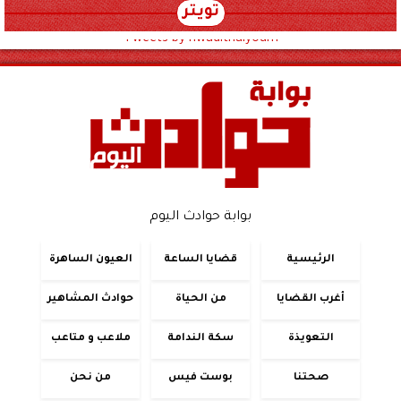
تويتر
Tweets by hwadithalyoum
بوابة حوادث اليوم
الرئيسية
قضايا الساعة
العيون الساهرة
أغرب القضايا
من الحياة
حوادث المشاهير
التعويذة
سكة الندامة
ملاعب و متاعب
صحتنا
بوست فيس
من نحن