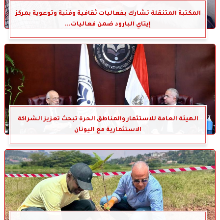
المكتبة المتنقلة تشارك بفعاليات ثقافية وفنية وتوعوية بمركز
إيتاي البارود ضمن فعاليات...
الهيئة العامة للاستثمار والمناطق الحرة تبحث تعزيز الشراكة
الاستثمارية مع اليونان