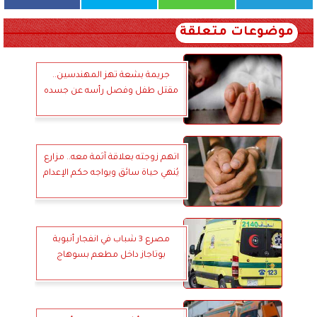
موضوعات متعلقة
جريمة بشعة تهز المهندسين..
مقتل طفل وفصل رأسه عن جسده
اتهم زوجته بعلاقة آثمة معه.. مزارع
يُنهي حياة سائق ويواجه حكم الإعدام
مصرع 3 شباب في انفجار أنبوبة
بوتاجاز داخل مطعم بسوهاج