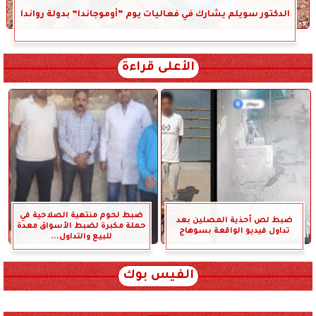
الدكتور سويلم يشارك في فعاليات يوم “أوموجاندا” بدولة رواندا
الأعلى قراءة
ضبط لحوم منتهية الصلاحية في
ضبط لص أحذية المصلين بعد
حملة مكبرة لضبط الأسواق معدة
تداول فيديو الواقعة بسوهاج
للبيع والتداول...
الفيس بوك