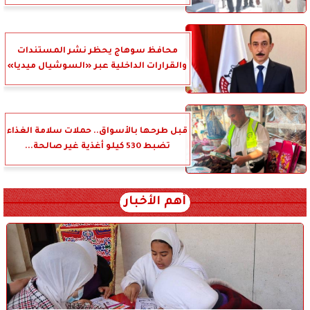
محافظ سوهاج يحظر نشر المستندات
والقرارات الداخلية عبر «السوشيال ميديا»
قبل طرحها بالأسواق.. حملات سلامة الغذاء
تضبط 530 كيلو أغذية غير صالحة...
أهم الأخبار