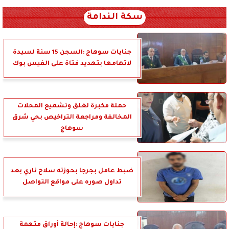
سكة الندامة
جنايات سوهاج :السجن 15 سنة لسيدة
لاتهامها بتهديد فتاة على الفيس بوك
حملة مكبرة لغلق وتشميع المحلات
المخالفة ومراجعة التراخيص بحي شرق
سوهاج
ضبط عامل بجرجا بحوزته سلاح ناري بعد
تداول صوره على مواقع التواصل
جنايات سوهاج :إحالة أوراق متهمة