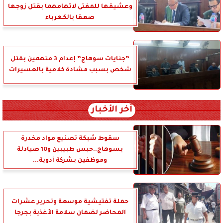
وعشيقها للمفتى لاتهامهما بقتل زوجها
صعقا بالكهرباء
”جنايات سوهاج” إعدام 3 متهمين بقتل
شخص بسبب مشادة كلامية بالعسيرات
آخر الأخبار
سقوط شبكة تصنيع مواد مخدرة
بسوهاج..حبس طبيبين و10 صيادلة
وموظفين بشركة أدوية...
حملة تفتيشية موسعة وتحرير عشرات
المحاضر لضمان سلامة الأغذية بجرجا