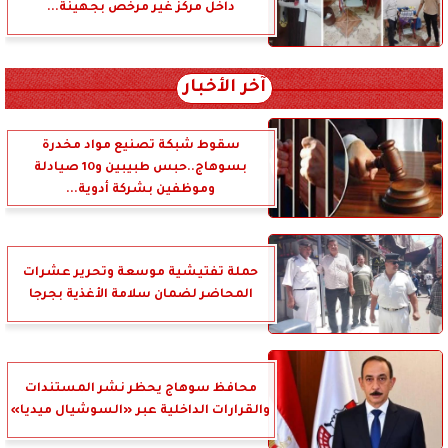
داخل مركز غير مرخص بجهينة...
آخر الأخبار
سقوط شبكة تصنيع مواد مخدرة
بسوهاج..حبس طبيبين و10 صيادلة
وموظفين بشركة أدوية...
حملة تفتيشية موسعة وتحرير عشرات
المحاضر لضمان سلامة الأغذية بجرجا
محافظ سوهاج يحظر نشر المستندات
والقرارات الداخلية عبر «السوشيال ميديا»