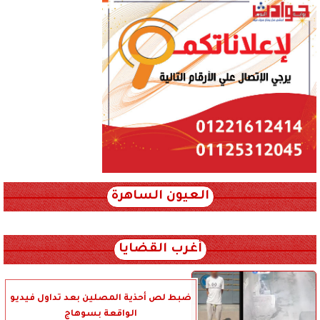
العيون الساهرة
xml_json/rss/~12.xml x0n not found
أغرب القضايا
ضبط لص أحذية المصلين بعد تداول فيديو
الواقعة بسوهاج