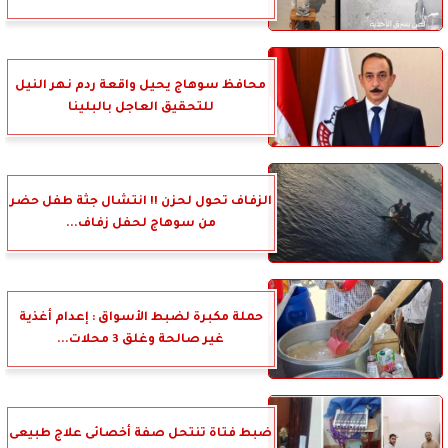
محافظ سوهاج يحيل واقعة ردم نهر النيل
للتحقيق العاجل بالبلينا
الزفاف تحول لحزن !! انتشال جثة طفل حضر
من سوهاج لحفل زفاف...
حملة مكبرة لضبط الأسواق : إعدام أغذية
غير صالحة وغلق 3 محلات...
ضبط فتاة تنتحل صفة أخصائى علاج طبيعى