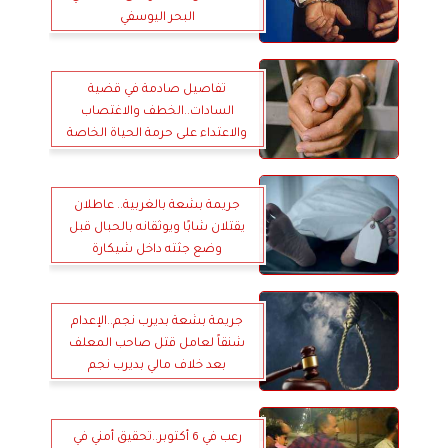
البحر اليوسفي
تفاصيل صادمة في قضية
السادات..الخطف والاغتصاب
والاعتداء على حرمة الحياة الخاصة
في وادي النطرون
جريمة بشعة بالغربية.. عاطلان
يقتلان شابًا ويوثقانه بالحبال قبل
وضع جثته داخل شيكارة
جريمة بشعة بديرب نجم..الإعدام
شنقاً لعامل قتل صاحب المعلف
بعد خلاف مالي بديرب نجم
رعب في 6 أكتوبر..تحقيق أمني في