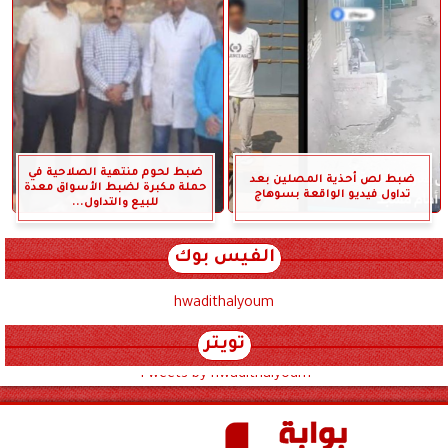
ضبط لحوم منتهية الصلاحية في
ضبط لص أحذية المصلين بعد
حملة مكبرة لضبط الأسواق معدة
تداول فيديو الواقعة بسوهاج
للبيع والتداول...
الفيس بوك
hwadithalyoum
تويتر
Tweets by hwadithalyoum