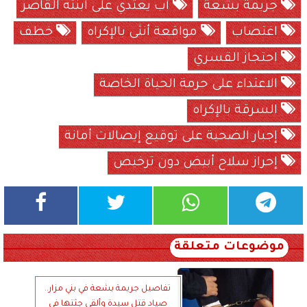
جريمة بشعة
أب يعتدي على ابنته القاصر
اغتصاب
مواقعة أنثى بالإكراه
خطف
احتجاز القسري
الاعتداء على حرمة الحياة الخاصة
السرقة بالإكراه
إجبار الضحية على توقيع إيصالات أمانة
إحراز سلاح أبيض دون ترخيص
موضوعات متعلقة
تفاصيل جريمة بشعة في بني مزار..
صياد قتل سيدة وألقى جثتها في