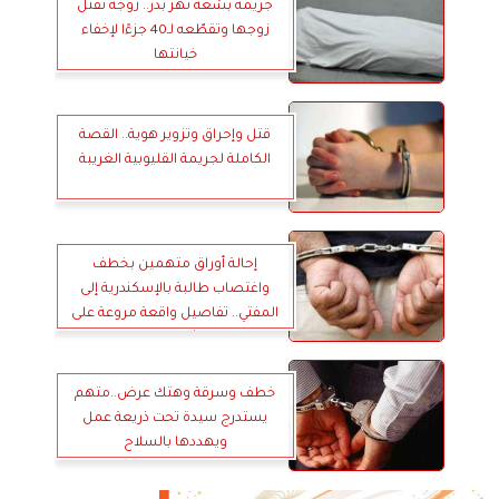
جريمة بشعة تهز بدر.. زوجة تقتل
زوجها وتقطّعه لـ40 جزءًا لإخفاء
خيانتها
قتل وإحراق وتزوير هوية.. القصة
الكاملة لجريمة القليوبية الغريبة
إحالة أوراق متهمين بخطف
واغتصاب طالبة بالإسكندرية إلى
المفتي.. تفاصيل واقعة مروعة على
كورنيش الهانوفيل
خطف وسرقة وهتك عرض..متهم
يستدرج سيدة تحت ذريعة عمل
ويهددها بالسلاح