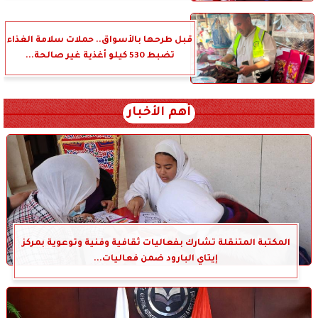
قبل طرحها بالأسواق.. حملات سلامة الغذاء
تضبط 530 كيلو أغذية غير صالحة...
أهم الأخبار
المكتبة المتنقلة تشارك بفعاليات ثقافية وفنية وتوعوية بمركز
إيتاي البارود ضمن فعاليات...