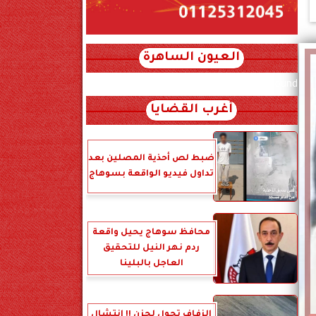
العيون الساهرة
xml_json/rss/~12.xml x0n not found
أغرب القضايا
ضبط لص أحذية المصلين بعد
تداول فيديو الواقعة بسوهاج
محافظ سوهاج يحيل واقعة
ردم نهر النيل للتحقيق
العاجل بالبلينا
الزفاف تحول لحزن !! انتشال