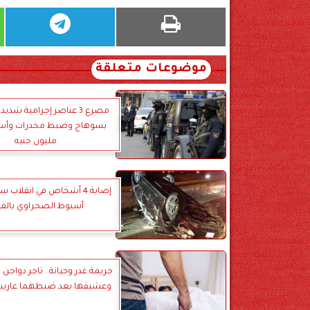
موضوعات متعلقة
مصرع 3 عناصر إجرامية شد
مليون جنيه
إصابة 4 أشخاص في انقلاب 
أسيوط الصحراوي بالفي
جريمة غدر وخيانة.. تاجر دواجن 
وعشيقها بعد ضبطهما عاريين