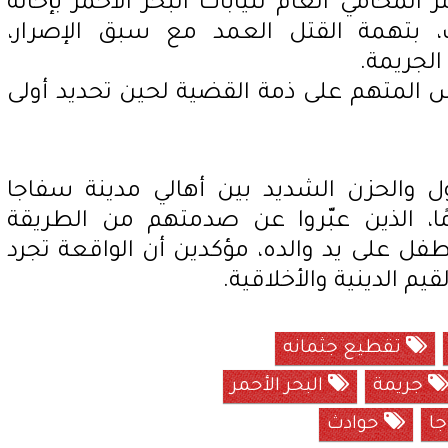
لمحامي العام لنيابات البحر الأحمر بإحالة
، بتهمة القتل العمد مع سبق الإصرار،
الجريمة.
س المتهم على ذمة القضية لحين تحديد أولى
ول والحزن الشديد بين أهالي مدينة سفاجا
ًا، الذين عبّروا عن صدمتهم من الطريقة
طفل على يد والده، مؤكدين أن الواقعة تجرد
يم الدينية والأخلاقية.
تقطيع جثمانه
جريمة
البحر الأحمر
ا
حوادث