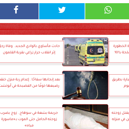
يدة الخطورة
حادث مأساوي بالوادي الجديد.. وفاة رج
بسوهاج وضبط مخدرات وأسلحة بـ101
إثر انقلاب جرار زراعي بقرية القلمون
سيارة بطريق
بعد إنجابها سفاحًا.. إعدام ربة منزل خنق
وم
رضيعها خوفًا من الفضيحة في أبوتشت
يقتل زوجته
جريمة بشعة في سوهاج.. زوج يضرب
 في منزله
زوجته الحامل حتى الموت بـ«ماسورة
مياه»