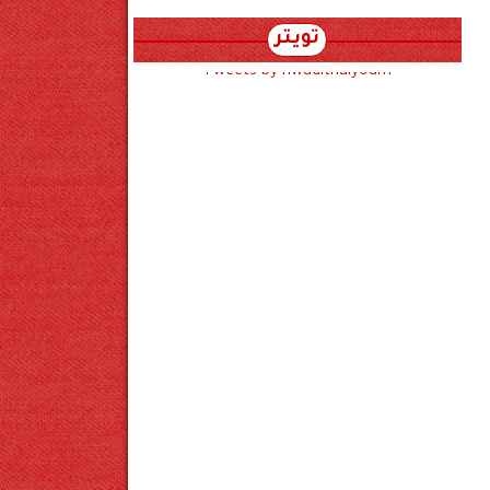
تويتر
Tweets by hwadithalyoum