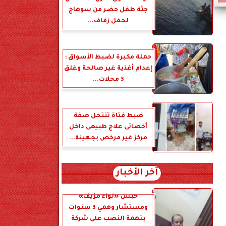
جثة طفل حضر من سوهاج
لحفل زفاف...
حملة مكبرة لضبط الأسواق :
إعدام أغذية غير صالحة وغلق
3 محلات...
ضبط فتاة تنتحل صفة
أخصائى علاج طبيعى داخل
مركز غير مرخص بجهينة...
آخر الأخبار
حبس «لواء مزيف»
ومستشار وهمي 3 سنوات
بتهمة النصب على شركة