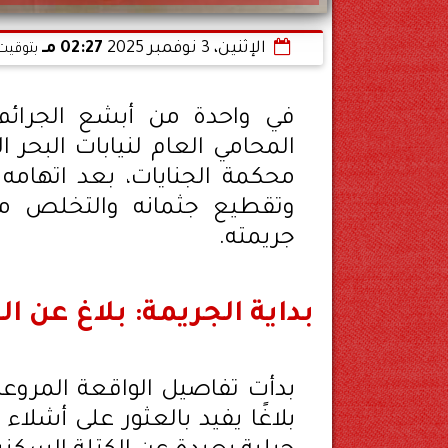
الإثنين، 3 نوفمبر 2025
02:27 مـ
بتوقيت 
في واحدة من أبشع الجرائم 
المحامي العام لنيابات البحر 
وتقطيع جثمانه والتخلص منه
جريمته.
بداية الجريمة: بلاغ عن 
بدأت تفاصيل الواقعة المروعة
بلاغًا يفيد بالعثور على أشل