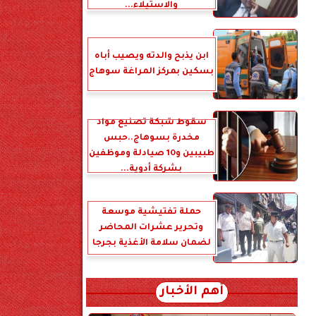
والاستيلاء...
ابن يذبح والدته ويصيب أباه
بسكين بمركز المراغة سوهاج
سقوط شبكة تصنيع مواد
مخدرة بسوهاج..حبس
طبيبين و10 صيادلة وموظفين
بشركة أدوية...
حملة تفتيشية موسعة
وتحرير عشرات المحاضر
لضمان سلامة الأغذية بجرجا
أهم الأخبار