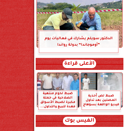
الدكتور سويلم يشارك في فعاليات يوم
“أوموجاندا” بدولة رواندا
الأعلى قراءة
ضبط لحوم منتهية
ضبط لص أحذية
الصلاحية في حملة
المصلين بعد تداول
مكبرة لضبط الأسواق
فيديو الواقعة بسوهاج
معدة للبيع والتداول...
الفيس بوك