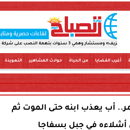
ركة والاستيلاء على 5 ملايين جنيه
أغرب القضايا
من الحياة
حوادث المشاهير
التعويذة
مر.. أب يعذب ابنه حتى الموت ثم
أشلاءه في جبل بسفاجا