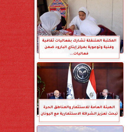
المكتبة المتنقلة تشارك بفعاليات ثقافية
وفنية وتوعوية بمركز إيتاي البارود ضمن
فعاليات...
الهيئة العامة للاستثمار والمناطق الحرة
تبحث تعزيز الشراكة الاستثمارية مع اليونان