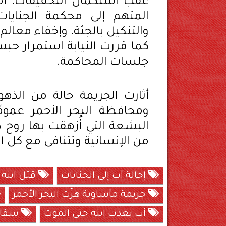
عقب استكمال التحقيقات، أمر ا
المتهم إلى محكمة الجنايات
والتنكيل بالجثة، وإخفاء معالم 
كما قررت النيابة استمرار حب
جلسات المحاكمة.
أثارت الجريمة حالة من الذه
ومحافظة البحر الأحمر عموم
البشعة التي أُزهقت بها روح 
من الإنسانية وتتنافى مع كل الق
إحالة أب إلى الجنايات
قتل ابنه
جريمة مأساوية هزّت البحر الأحمر
أب يعذب ابنه حتى الموت
سفاج