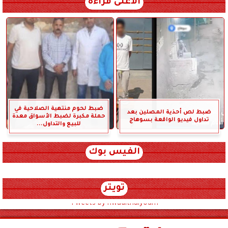
الأعلى قراءة
ضبط لحوم منتهية الصلاحية في
ضبط لص أحذية المصلين بعد
حملة مكبرة لضبط الأسواق معدة
تداول فيديو الواقعة بسوهاج
للبيع والتداول...
الفيس بوك
تويتر
Tweets by hwadithalyoum