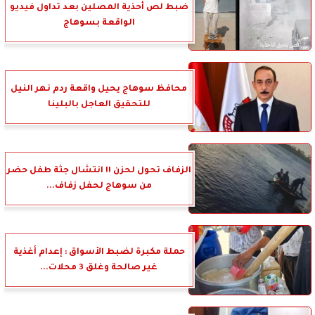
ضبط لص أحذية المصلين بعد تداول فيديو
الواقعة بسوهاج
محافظ سوهاج يحيل واقعة ردم نهر النيل
للتحقيق العاجل بالبلينا
الزفاف تحول لحزن !! انتشال جثة طفل حضر
من سوهاج لحفل زفاف...
حملة مكبرة لضبط الأسواق : إعدام أغذية
غير صالحة وغلق 3 محلات...