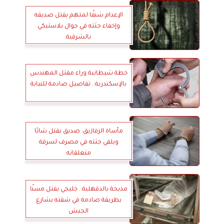
الإعدام شنقًا لمتهم بقتل صديقه
وإخفاء جثته في جوال بلاستيكي
بالشرقية
خطة شيطانية وراء مقتل المهندس
بالإسكندرية.. تفاصيل صادمة للنيابة
مأساة الزقازيق: صديق يقتل شابًا
ويلقي جثته في مصرف لسرقة
متعلقاته
مذبحة بالدقهلية.. خليجي يقتل مسنًا
بطريقة صادمة في شقته بشارع
الجيش