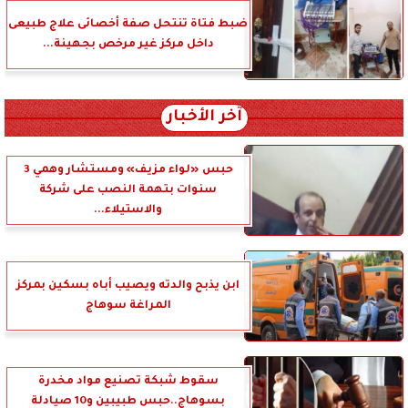
ضبط فتاة تنتحل صفة أخصائى علاج طبيعى
داخل مركز غير مرخص بجهينة...
آخر الأخبار
حبس «لواء مزيف» ومستشار وهمي 3
سنوات بتهمة النصب على شركة
والاستيلاء...
ابن يذبح والدته ويصيب أباه بسكين بمركز
المراغة سوهاج
سقوط شبكة تصنيع مواد مخدرة
بسوهاج..حبس طبيبين و10 صيادلة