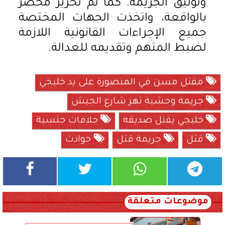
وتوثيق الجريمة. كما تم تحرير محضر
بالواقعة، واتخذت الجهات المختصة
جميع الإجراءات القانونية اللازمة
لضبط المتهم وتقديمه للعدالة.
مقتل مسن في المنصورة على يد خليجي
جريمة وحشية تهز شارع الجيش
خليجي يقتل صديقه
خلافات جنسية
قتل
جريمة قتل
حوادث
موضوعات متعلقة