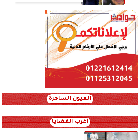
العيون الساهرة
xml_json/rss/~12.xml x0n not found
أغرب القضايا