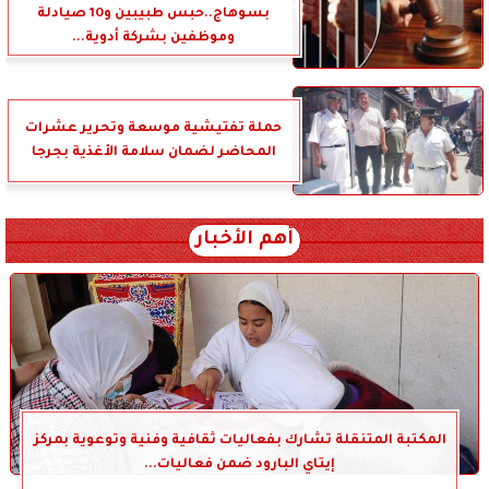
بسوهاج..حبس طبيبين و10 صيادلة
وموظفين بشركة أدوية...
حملة تفتيشية موسعة وتحرير عشرات
المحاضر لضمان سلامة الأغذية بجرجا
أهم الأخبار
المكتبة المتنقلة تشارك بفعاليات ثقافية وفنية وتوعوية بمركز
إيتاي البارود ضمن فعاليات...