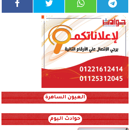
العيون الساهرة
xml_json/rss/~12.xml x0n not found
حوادث اليوم