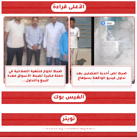
الأعلى قراءة
ضبط لحوم منتهية الصلاحية في
ضبط لص أحذية المصلين بعد
حملة مكبرة لضبط الأسواق معدة
تداول فيديو الواقعة بسوهاج
للبيع والتداول...
الفيس بوك
تويتر
Tweets by hwadithalyoum