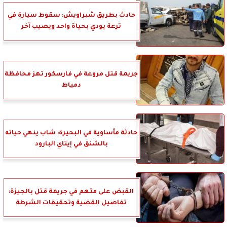
حادث بطريق شبراويش: سقوط سيارة في
ترعة يودي بحياة واحد ويصيب آخر
جريمة قتل مروعة في فارسكور تهز محافظة
دمياط
حادثة مأساوية في البحيرة: شاب ينهي حياته
بالشنق في إيتاي البارود
القبض على متهم في جريمة قتل بالجيزة:
تفاصيل القضية وتحقيقات الشرطة