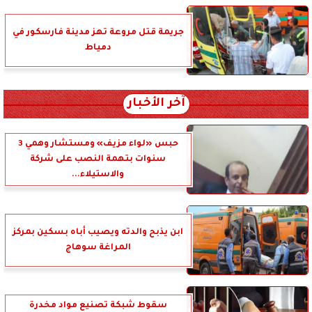
جريمة قتل مروعة تهز مدينة فارسكور في
دمياط
آخر الأخبار
حبس «لواء مزيف» ومستشار وهمي 3
سنوات بتهمة النصب على شركة
والاستيلاء...
ابن يذبح والدته ويصيب أباه بسكين بمركز
المراغة سوهاج
سقوط شبكة تصنيع مواد مخدرة