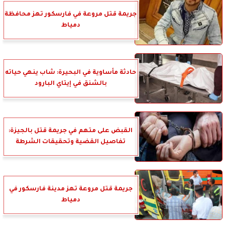
جريمة قتل مروعة في فارسكور تهز محافظة
دمياط
حادثة مأساوية في البحيرة: شاب ينهي حياته
بالشنق في إيتاي البارود
القبض على متهم في جريمة قتل بالجيزة:
تفاصيل القضية وتحقيقات الشرطة
جريمة قتل مروعة تهز مدينة فارسكور في
دمياط