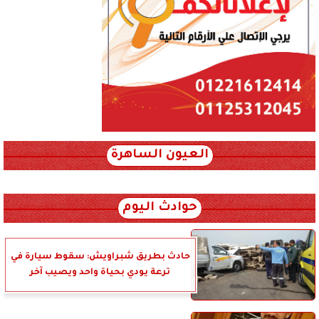
العيون الساهرة
xml_json/rss/~12.xml x0n not found
حوادث اليوم
حادث بطريق شبراويش: سقوط سيارة في
ترعة يودي بحياة واحد ويصيب آخر