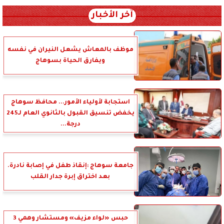
آخر الأخبار
موظف بالمعاش يشعل النيران في نفسه
ويفارق الحياة بسوهاج
استجابة لأولياء الأمور... محافظ سوهاج
يخفض تنسيق القبول بالثانوي العام لـ245
درجة...
جامعة سوهاج :إنقاذ طفل في إصابة نادرة.
بعد اختراق إبرة جدار القلب
حبس «لواء مزيف» ومستشار وهمي 3