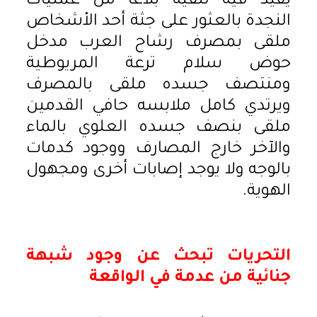
يفيد فيه تلقيه بلاغا من عمليات
النجدة بالعثور على جثة أحد الأشخاص
ملقى بمصرف رشاح العرب مدخل
حوض سلام ترعة المريوطية
ومنتصف جسده ملقى بالمصرف
ويرتدي كامل ملابسه حافي القدمين
ملقى بنصف جسده العلوي بالماء
والآخر خارج المصارف ووجود كدمات
بالوجه ولا يوجد إصابات أخرى ومجهول
الهوية.
التحريات تبحث عن وجود شبهة
جنائية من عدمة في الواقعة