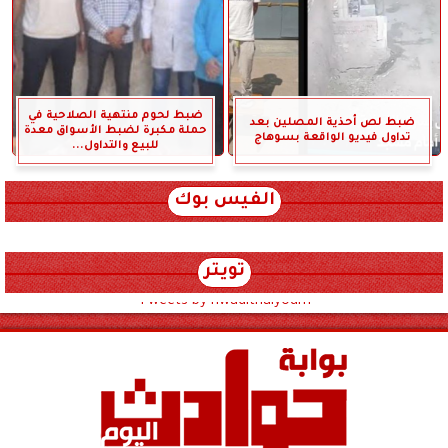
ضبط لحوم منتهية الصلاحية في
ضبط لص أحذية المصلين بعد
حملة مكبرة لضبط الأسواق معدة
تداول فيديو الواقعة بسوهاج
للبيع والتداول...
الفيس بوك
تويتر
Tweets by hwadithalyoum