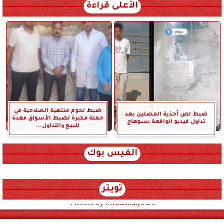
الأعلى قراءة
ضبط لحوم منتهية الصلاحية في
ضبط لص أحذية المصلين بعد
حملة مكبرة لضبط الأسواق معدة
تداول فيديو الواقعة بسوهاج
للبيع والتداول...
الفيس بوك
تويتر
Tweets by hwadithalyoum