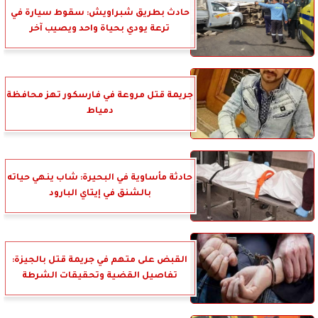
حادث بطريق شبراويش: سقوط سيارة في
ترعة يودي بحياة واحد ويصيب آخر
جريمة قتل مروعة في فارسكور تهز محافظة
دمياط
حادثة مأساوية في البحيرة: شاب ينهي حياته
بالشنق في إيتاي البارود
القبض على متهم في جريمة قتل بالجيزة:
تفاصيل القضية وتحقيقات الشرطة