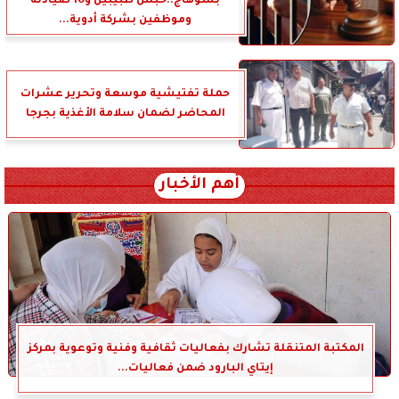
بسوهاج..حبس طبيبين و10 صيادلة
وموظفين بشركة أدوية...
حملة تفتيشية موسعة وتحرير عشرات
المحاضر لضمان سلامة الأغذية بجرجا
أهم الأخبار
المكتبة المتنقلة تشارك بفعاليات ثقافية وفنية وتوعوية بمركز
إيتاي البارود ضمن فعاليات...