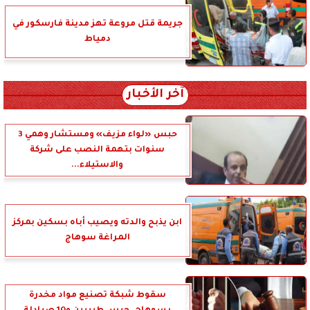
جريمة قتل مروعة تهز مدينة فارسكور في
دمياط
آخر الأخبار
حبس «لواء مزيف» ومستشار وهمي 3
سنوات بتهمة النصب على شركة
والاستيلاء...
ابن يذبح والدته ويصيب أباه بسكين بمركز
المراغة سوهاج
سقوط شبكة تصنيع مواد مخدرة