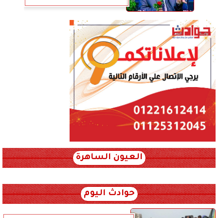
العيون الساهرة
xml_json/rss/~12.xml x0n not found
حوادث اليوم