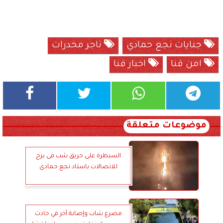
جنايات نجع حمادي
تاجر مخدرات
امن قنا
اخبار قنا
موضوعات متعلقة
السيطرة على حريق شب فى برج
للاتصالات باستاد نجع حمادى
مصرع شاب وإصابة آخر في حادث