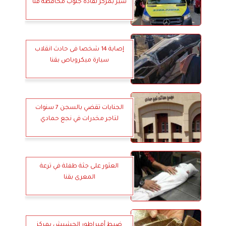
سير بمركز نقادة جنوب محافظة قنا
إصابة 14 شخصا فى حادث انقلاب
سيارة ميكروباص بقنا
الجنايات تقضي بالسجن 7 سنوات
لتاجر مخدرات في نجع حمادي
العثور على جثة طفلة في ترعة
المعرى بقنا
ضبط أمبراطور الحشيش بمركز