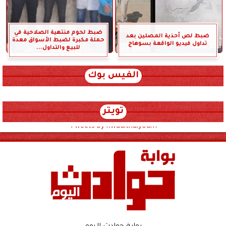
ضبط لحوم منتهية الصلاحية في
ضبط لص أحذية المصلين بعد
حملة مكبرة لضبط الأسواق معدة
تداول فيديو الواقعة بسوهاج
للبيع والتداول...
الفيس بوك
تويتر
Tweets by hwadithalyoum