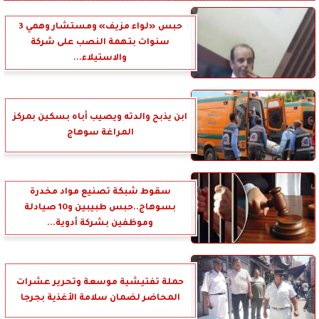
حبس «لواء مزيف» ومستشار وهمي 3
سنوات بتهمة النصب على شركة
والاستيلاء...
ابن يذبح والدته ويصيب أباه بسكين بمركز
المراغة سوهاج
سقوط شبكة تصنيع مواد مخدرة
بسوهاج..حبس طبيبين و10 صيادلة
وموظفين بشركة أدوية...
حملة تفتيشية موسعة وتحرير عشرات
المحاضر لضمان سلامة الأغذية بجرجا