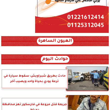
العيون الساهرة
xml_json/rss/~12.xml x0n not found
حوادث اليوم
حادث بطريق شبراويش: سقوط سيارة في
ترعة يودي بحياة واحد ويصيب آخر
جريمة قتل مروعة في فارسكور تهز محافظة
دمياط