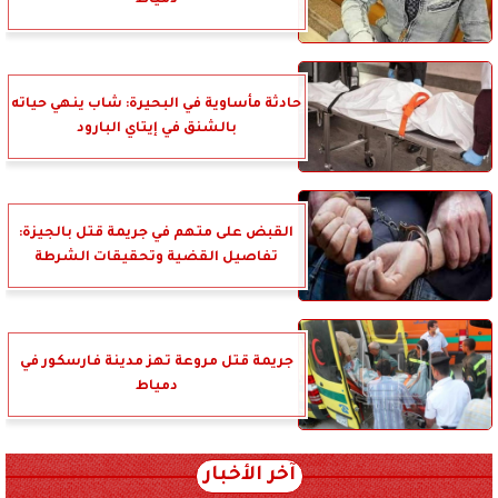
حادثة مأساوية في البحيرة: شاب ينهي حياته
بالشنق في إيتاي البارود
القبض على متهم في جريمة قتل بالجيزة:
تفاصيل القضية وتحقيقات الشرطة
جريمة قتل مروعة تهز مدينة فارسكور في
دمياط
آخر الأخبار