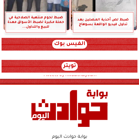
ضبط لحوم منتهية الصلاحية في
ضبط لص أحذية المصلين بعد
حملة مكبرة لضبط الأسواق معدة
تداول فيديو الواقعة بسوهاج
للبيع والتداول...
الفيس بوك
تويتر
Tweets by hwadithalyoum
بوابة حوادث اليوم