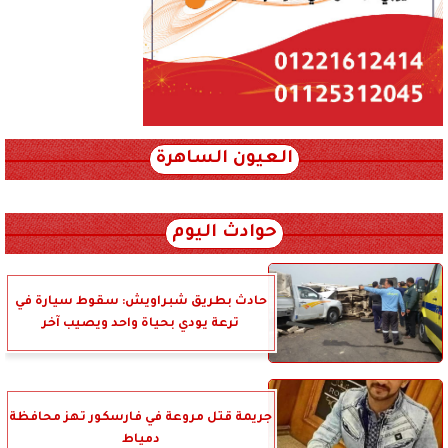
العيون الساهرة
xml_json/rss/~12.xml x0n not found
حوادث اليوم
حادث بطريق شبراويش: سقوط سيارة في
ترعة يودي بحياة واحد ويصيب آخر
جريمة قتل مروعة في فارسكور تهز محافظة
دمياط