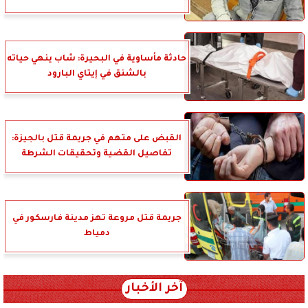
حادثة مأساوية في البحيرة: شاب ينهي حياته
بالشنق في إيتاي البارود
القبض على متهم في جريمة قتل بالجيزة:
تفاصيل القضية وتحقيقات الشرطة
جريمة قتل مروعة تهز مدينة فارسكور في
دمياط
آخر الأخبار