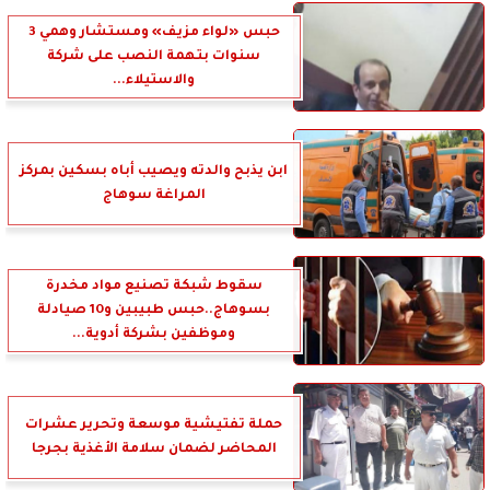
حبس «لواء مزيف» ومستشار وهمي 3
سنوات بتهمة النصب على شركة
والاستيلاء...
ابن يذبح والدته ويصيب أباه بسكين بمركز
المراغة سوهاج
سقوط شبكة تصنيع مواد مخدرة
بسوهاج..حبس طبيبين و10 صيادلة
وموظفين بشركة أدوية...
حملة تفتيشية موسعة وتحرير عشرات
المحاضر لضمان سلامة الأغذية بجرجا