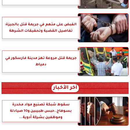
القبض على متهم في جريمة قتل بالجيزة:
تفاصيل القضية وتحقيقات الشرطة
جريمة قتل مروعة تهز مدينة فارسكور في
دمياط
آخر الأخبار
سقوط شبكة تصنيع مواد مخدرة
بسوهاج..حبس طبيبين و10 صيادلة
وموظفين بشركة أدوية...