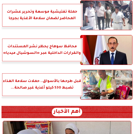
حملة تفتيشية موسعة وتحرير عشرات
المحاضر لضمان سلامة الأغذية بجرجا
محافظ سوهاج يحظر نشر المستندات
والقرارات الداخلية عبر «السوشيال ميديا»
قبل طرحها بالأسواق.. حملات سلامة الغذاء
تضبط 530 كيلو أغذية غير صالحة...
أهم الأخبار