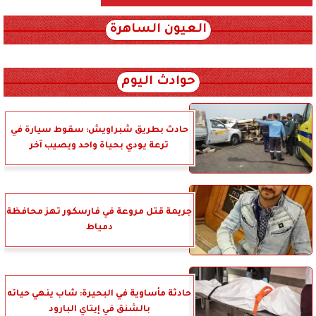
العيون الساهرة
xml_json/rss/~12.xml x0n not found
حوادث اليوم
حادث بطريق شبراويش: سقوط سيارة في
ترعة يودي بحياة واحد ويصيب آخر
جريمة قتل مروعة في فارسكور تهز محافظة
دمياط
حادثة مأساوية في البحيرة: شاب ينهي حياته
بالشنق في إيتاي البارود