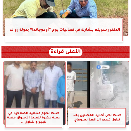
الدكتور سويلم يشارك في فعاليات يوم “أوموجاندا” بدولة رواندا
الأعلى قراءة
ضبط لحوم منتهية الصلاحية في
ضبط لص أحذية المصلين بعد
حملة مكبرة لضبط الأسواق معدة
تداول فيديو الواقعة بسوهاج
للبيع والتداول...