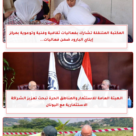
المكتبة المتنقلة تشارك بفعاليات ثقافية وفنية وتوعوية بمركز
إيتاي البارود ضمن فعاليات...
الهيئة العامة للاستثمار والمناطق الحرة تبحث تعزيز الشراكة
الاستثمارية مع اليونان