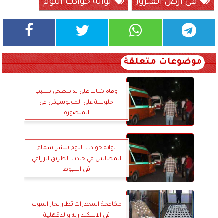
في ارض الفيروز
بوابة حوادث اليوم
موضوعات متعلقة
وفاة شاب علي يد بلطجي بسبب
جلوسة علي الموتوسيكل في
المنصورة
بوابة حوادث اليوم تنشر اسماء
المصابين في حادث الطريق الزراعي
في اسيوط
مكافحة المخدرات تطار تجار الموت
في الاسكندارية والدقهلية