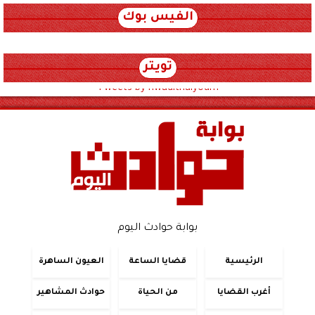
الفيس بوك
تويتر
Tweets by hwadithalyoum
بوابة حوادث اليوم
الرئيسية
قضايا الساعة
العيون الساهرة
أغرب القضايا
من الحياة
حوادث المشاهير