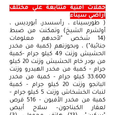
حملات امنية متتابعة علي مختلف
اراضي سيناء
( طورسيناء ، رأسسدر، أبورديس ،
أولشرم الشيخ) وتمكنت من ضبط
(14 شخص "لأحدهم معلومات
جنائية") ، وبحوزتهم (كمية من مخدر
الحشيش وزنت 49 كيلو جرام -كمية
من بودر خام الحشيش وزنت 20 كيلو
جرام - كمية من مخدر الهيدرو وزنت
33.600 كيلو جرام - كمية من مخدر
البانجو وزنت 20 كيلو جرام - كمية
لنبات الخشخاش وزنت 5 كيلو جرام -
كمية من مخدر الأفيون - 516 قرص
لعقار الكبتاجون– سلاح أبيض