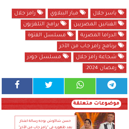
ياسر جلال
ميار الببلاوي
رامز جلال
الفنانين المصريين
برامج التلفزيون
الدراما المصرية
مسلسل الفتوة
برنامج رامز جاب من الآخر
شجاعة رامز جلال
مسلسل جودر
رمضان 2024.
موضوعات متعلقة
حسن شاكوش يوجه رسالة اعتذار
بعد ظهوره في ”رامز جاب من الآخر”