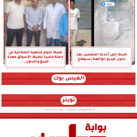
ضبط لحوم منتهية الصلاحية في
ضبط لص أحذية المصلين بعد
حملة مكبرة لضبط الأسواق معدة
تداول فيديو الواقعة بسوهاج
للبيع والتداول...
الفيس بوك
تويتر
Tweets by hwadithalyoum