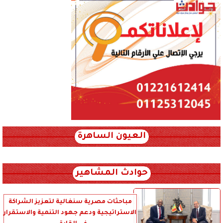
العيون الساهرة
xml_json/rss/~12.xml x0n not found
حوادث المشاهير
مباحثات مصرية سنغالية لتعزيز الشراكة
الاستراتيجية ودعم جهود التنمية والاستقرار