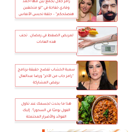
رامز جلال يجمع بين مها أحمد
وفادي خفاجة في ”لو متخنقين
هنصلحكم” – حلقة تحبس الأنفاس
من ”جاب من الآخر”
لمريض الضغط في رمضان.. تجنب
هذه العادات
سمية الخشاب تفضح حقيقة برنامج
”رامز جاب من الآخر” ورضا عبدالعال
يرفض المشاركة
هذا ما يحدث لجسمك عند تناول
الفول يوميًا في السحور؟.. إليك
الفوائد والأضرار المحتملة