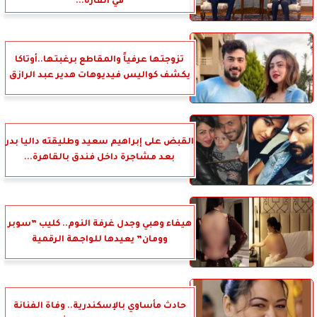
في القارة...
تزوجتها عرفياً والمقاطع برغبتها..أوتاكا
يكشف كواليس فيديوهات هدير عبد الرازق
القبض على إبراهيم سعيد وطليقته داليا بدر
بعد مشاجرة داخل فندق بالقاهرة...
هيفاء وهبي وجدل غرفة النوم.. كليب ”سوبر
وومان” يعيدها للواجهة الرقمية
حادث مأساوي بالإسكندرية.. وفاة الفنانة