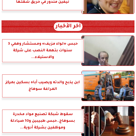
نيفين مندور في حريق شقتها
آخر الأخبار
حبس «لواء مزيف» ومستشار وهمي 3
سنوات بتهمة النصب على شركة
والاستيلاء...
ابن يذبح والدته ويصيب أباه بسكين بمركز
المراغة سوهاج
سقوط شبكة تصنيع مواد مخدرة
بسوهاج..حبس طبيبين و10 صيادلة
وموظفين بشركة أدوية...