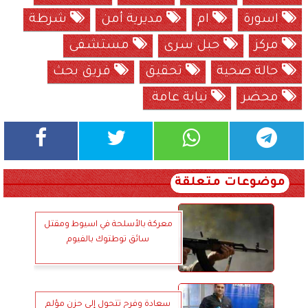
اسورة
ام
مديرية أمن
شرطة
مركز
حبل سرى
مستشفى
حالة صحية
تحقيق
فريق بحث
محضر
نيابة عامة.
موضوعات متعلقة
معركة بالأسلحة في اسيوط ومقتل
سائق توطتوك بالفيوم
سعادة وفرح تتحول إلى حزن مؤلم