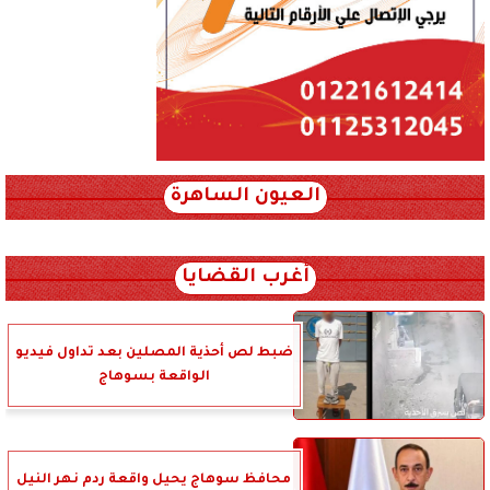
العيون الساهرة
xml_json/rss/~12.xml x0n not found
أغرب القضايا
ضبط لص أحذية المصلين بعد تداول فيديو
الواقعة بسوهاج
محافظ سوهاج يحيل واقعة ردم نهر النيل