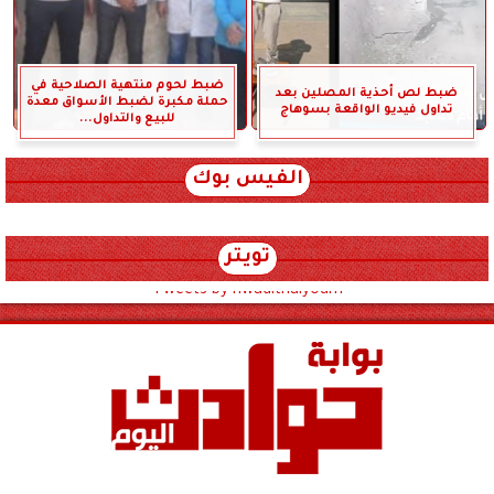
ضبط لحوم منتهية الصلاحية في
ضبط لص أحذية المصلين بعد
حملة مكبرة لضبط الأسواق معدة
تداول فيديو الواقعة بسوهاج
للبيع والتداول...
الفيس بوك
تويتر
Tweets by hwadithalyoum