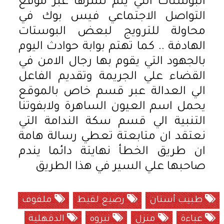
البوستات التي يتم نشرها عبر موقع
التواصل الاجتماعي فيس بوك في
محاولة للترويج لبعض البوستات
الهادفة .. كما تهتم بوابة حوادث اليوم
بالجهود التي يقوم بها رجال الامن في
القضاء علي الجريمة وتقديم الفاعل
الي العدالة عبر قسم خاص بالموقع
يحمل اسم العيون الساهرة ولابفوتنا
التنبية الي قسم سكة الندامة التي
نعتقد ان متابعتة تعطي رسالة هامة
ان طريق الخطأ نهايتة دائما يندم
صاحبها علي السير في هذا الطريق
طبيب أسنان
رضيع لقيط
ملفوف
عباءة
منزل
نبروه
الدقهلية