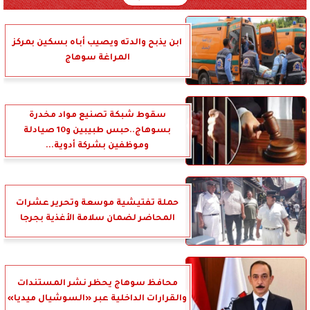
ابن يذبح والدته ويصيب أباه بسكين بمركز
المراغة سوهاج
سقوط شبكة تصنيع مواد مخدرة
بسوهاج..حبس طبيبين و10 صيادلة
وموظفين بشركة أدوية...
حملة تفتيشية موسعة وتحرير عشرات
المحاضر لضمان سلامة الأغذية بجرجا
محافظ سوهاج يحظر نشر المستندات
والقرارات الداخلية عبر «السوشيال ميديا»