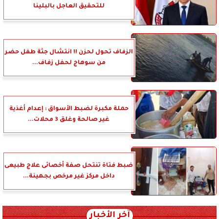
للتحقيق العاجل بالبلينا
الزفاف تحول لحزن !! انتشال جثة طفل حضر
من سوهاج لحفل زفاف...
حملة مكبرة لضبط الأسواق : إعدام أغذية
غير صالحة وغلق 3 محلات...
ضبط فتاة تنتحل صفة أخصائى علاج طبيعى
داخل مركز غير مرخص بجهينة...
آخر الأخبار