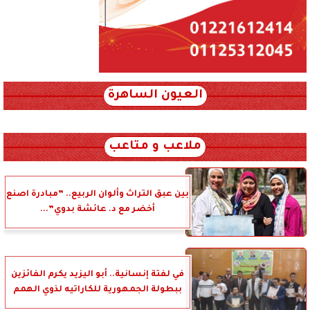
العيون الساهرة
xml_json/rss/~12.xml x0n not found
ملاعب و متاعب
بين عبق التراث وألوان الربيع.. ”مبادرة اصنع
أخضر مع د. عائشة بدوي”...
في لفتة إنسانية.. أبو اليزيد يكرم الفائزين
ببطولة الجمهورية للكاراتيه لذوي الهمم