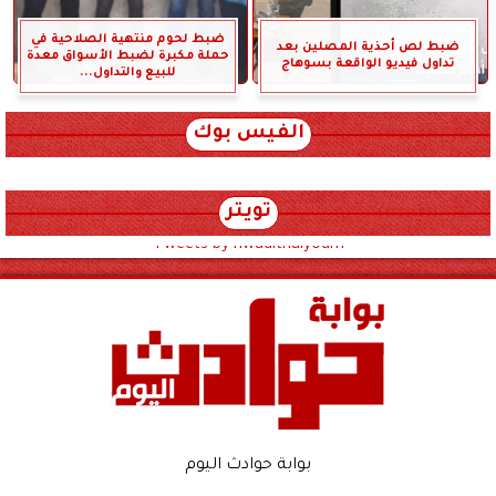
ضبط لحوم منتهية الصلاحية في
ضبط لص أحذية المصلين بعد
حملة مكبرة لضبط الأسواق معدة
تداول فيديو الواقعة بسوهاج
للبيع والتداول...
الفيس بوك
تويتر
Tweets by hwadithalyoum
بوابة حوادث اليوم