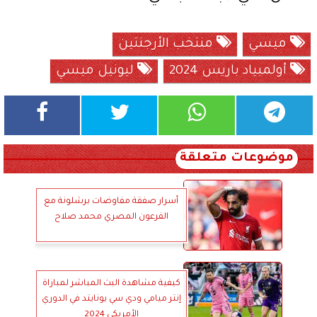
ميسي
منتخب الأرجنتين
أولمبياد باريس 2024
ليونيل ميسي
موضوعات متعلقة
أسرار صفقة مفاوضات برشلونة مع
الفرعون المصري محمد صلاح
كيفية مشاهدة البث المباشر لمباراة
إنتر ميامي ودي سي يونايتد في الدوري
الأمريكي 2024