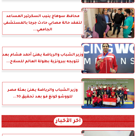
محافظ سوهاج ينيب السكرتير المساعد
لتفقد حالة مصابي حادث جرجا بالمستشفى
الجامعي...
وزير الشباب والرياضة يهنئ أحمد هشام بعد
تتويجه ببرونزية بطولة العالم للسلاح...
وزير الشباب والرياضة يهنئ بعثة مصر
للووشو كونغ فو بعد تحقيق 10...
آخر الأخبار