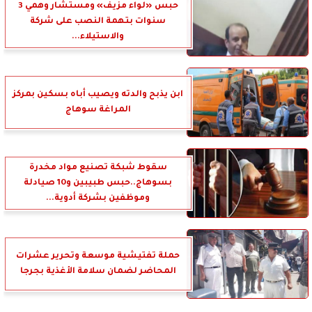
حبس «لواء مزيف» ومستشار وهمي 3
سنوات بتهمة النصب على شركة
والاستيلاء...
ابن يذبح والدته ويصيب أباه بسكين بمركز
المراغة سوهاج
سقوط شبكة تصنيع مواد مخدرة
بسوهاج..حبس طبيبين و10 صيادلة
وموظفين بشركة أدوية...
حملة تفتيشية موسعة وتحرير عشرات
المحاضر لضمان سلامة الأغذية بجرجا