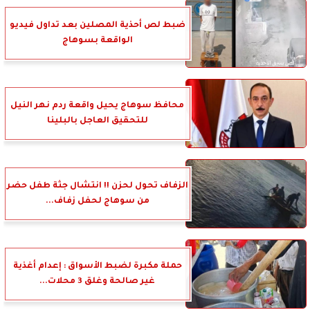
ضبط لص أحذية المصلين بعد تداول فيديو
الواقعة بسوهاج
محافظ سوهاج يحيل واقعة ردم نهر النيل
للتحقيق العاجل بالبلينا
الزفاف تحول لحزن !! انتشال جثة طفل حضر
من سوهاج لحفل زفاف...
حملة مكبرة لضبط الأسواق : إعدام أغذية
غير صالحة وغلق 3 محلات...