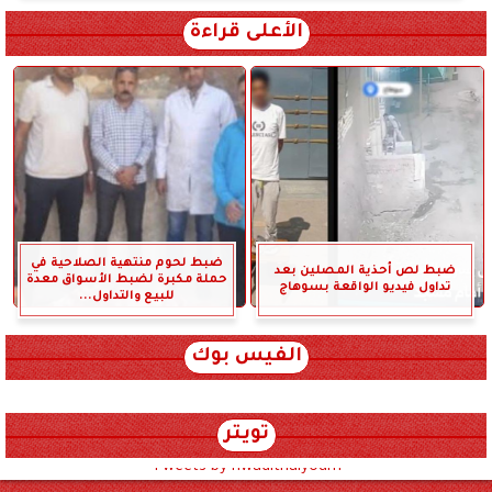
الأعلى قراءة
ضبط لحوم منتهية الصلاحية في
ضبط لص أحذية المصلين بعد
حملة مكبرة لضبط الأسواق معدة
تداول فيديو الواقعة بسوهاج
للبيع والتداول...
الفيس بوك
تويتر
Tweets by hwadithalyoum