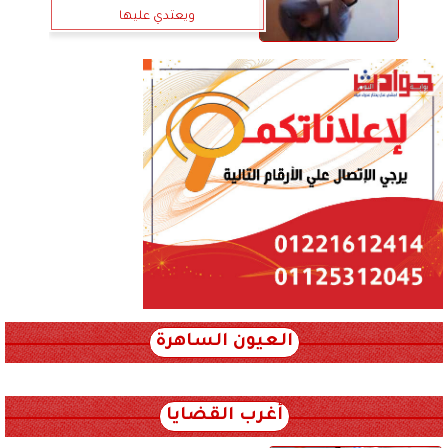
ويعتدي عليها
العيون الساهرة
xml_json/rss/~12.xml x0n not found
أغرب القضايا