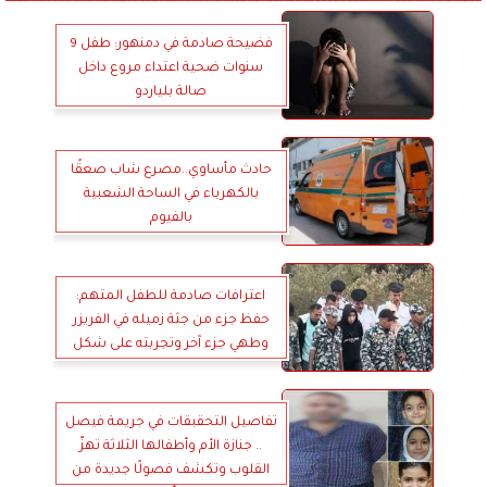
فضيحة صادمة في دمنهور: طفل 9
سنوات ضحية اعتداء مروع داخل
صالة بلياردو
حادث مأساوي..مصرع شاب صعقًا
بالكهرباء في الساحة الشعبية
بالفيوم
اعترافات صادمة للطفل المتهم:
حفظ جزء من جثة زميله في الفريزر
وطهي جزء آخر وتجربته على شكل
استيك
تفاصيل التحقبقات في جريمة فيصل
.. جنازة الأم وأطفالها الثلاثة تهزّ
القلوب وتكشف فصولًا جديدة من