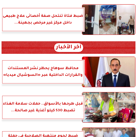
ضبط فتاة تنتحل صفة أخصائى علاج طبيعى
داخل مركز غير مرخص بجهينة...
آخر الأخبار
محافظ سوهاج يحظر نشر المستندات
والقرارات الداخلية عبر «السوشيال ميديا»
قبل طرحها بالأسواق.. حملات سلامة الغذاء
تضبط 530 كيلو أغذية غير صالحة...
ضبط لحوم منتهية الصلاحية في حملة