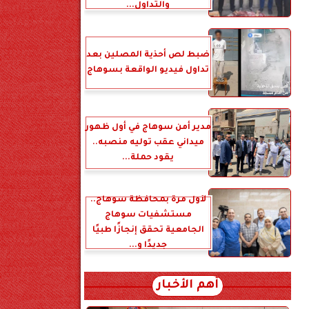
والتداول...
ضبط لص أحذية المصلين بعد
تداول فيديو الواقعة بسوهاج
مدير أمن سوهاج في أول ظهور
ميداني عقب توليه منصبه..
يقود حملة...
لأول مرة بمحافظة سوهاج..
مستشفيات سوهاج
الجامعية تحقق إنجازًا طبيًا
جديدًا و...
أهم الأخبار