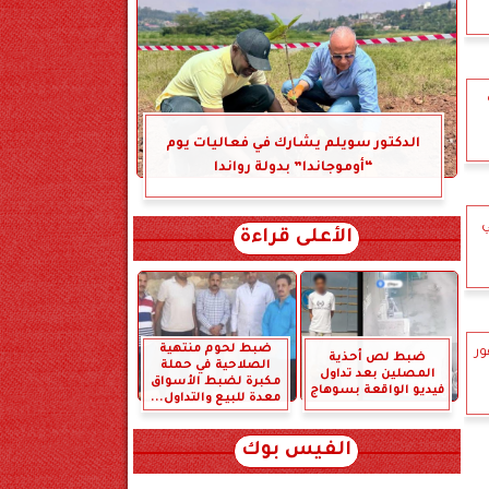
الدكتور سويلم يشارك في فعاليات يوم
“أوموجاندا” بدولة رواندا
ي
الأعلى قراءة
ضبط لحوم منتهية
ور
ضبط لص أحذية
الصلاحية في حملة
المصلين بعد تداول
مكبرة لضبط الأسواق
فيديو الواقعة بسوهاج
معدة للبيع والتداول...
الفيس بوك