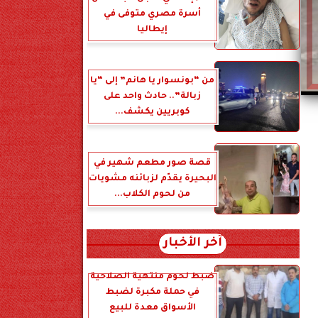
أسرة مصري متوفى في
إيطاليا
من “بونسوار يا هانم” إلى “يا
زبالة”.. حادث واحد على
كوبريين يكشف...
قصة صور مطعم شهير في
البحيرة يقدّم لزبائنه مشويات
من لحوم الكلاب...
آخر الأخبار
ضبط لحوم منتهية الصلاحية
في حملة مكبرة لضبط
الأسواق معدة للبيع