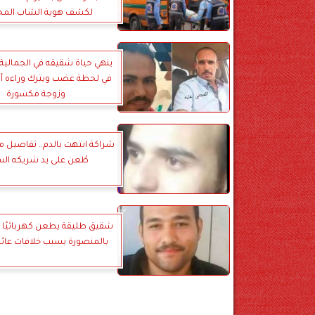
لكشف هوية الشاب الم
ينهي حياة شقيقه في الجمالية 
في لحظة غضب ويترك وراءه أم
وزوجة مكسورة
شراكة انتهت بالدم.. تفاصيل 
طُعن على يد شريكه الس
شقيق طليقة يطعن كهربائيًا 
بالمنصورة بسبب خلافات عائل