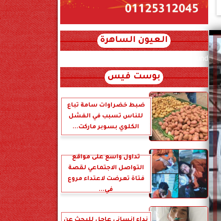
العيون الساهرة
xml_json/rss/~12.xml x0n not found
بوست فيس
ضبط خضراوات سامة تباع
للناس تسبب في الفشل
الكلوي بسوبر ماركت...
تداول واسع على مواقع
التواصل الاجتماعي لقصة
فتاة تعرضت لاعتداء مروع
في...
نداء إنساني عاجل للبحث عن