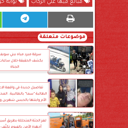
مبالغ فيها علي الركاب
بوابة حو
موضوعات متعلقة
سرقة مبرد مياه ببني سويف.
يكشف الحقيقة خلال ساعات
الجناة
تفاصيل جديدة في واقعة الاع
الطالبة ”سما” بالطالبية.. الم
الأم وابنتها بالحبس شهرين و
تنكران الاتهامات
لغز الجثة المتحللة بطريق أسيو
أجهزة الأمن بالفيوم تكثّف