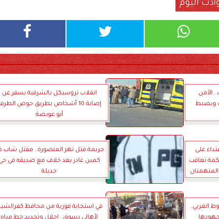
ادث اليوم
. الأمن
انقلاب تروسيكل بالشرقية يسفر عن
 ويضبط
إصابة 10 أشخاص بطريق حوض الطرف
أبو عويضة
تداء على
جريمة قتل تهز المنصورة.. مقتل شاب ف
حكمة تعاقب
كمين غادر بعد خلاف مع صديقه في حي
المتهمتان
جديلة
ط الغربي..
في استجابة فورية من محافظ كفرالشي
 جهودها
لأهالي دسوق.. إحلال وتجديد خط مياه