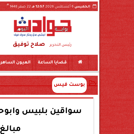
هـ
الخميس
6 أغسطس 2026
12:57 مـ
22 صفر 1448
صلاح توفيق
اول فيديو الواقعة بسوهاج
ضبط لحوم منتهية ا
رئيس التحرير
قضايا الساعة
العيون الساهرة
بوست فيس
سواقين بلبيس وابوح
مبالغ 