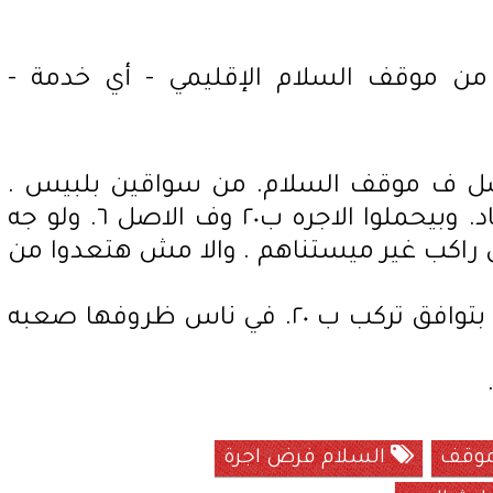
حصل ف موقف السلام. من سواقين بلبيس .
بيبلطجوا علي سواقين ابوحماد. وبيحملوا الاجره ب٢٠ وف الاصل ٦. ولو جه
راكب غير ميستناهم . والا مش هتعدوا من
العيب. كمان علي الركاب. اللي بتوافق تركب ب ٢٠. في ناس ظروفها صعبه
موقف
السلام فرض اجرة