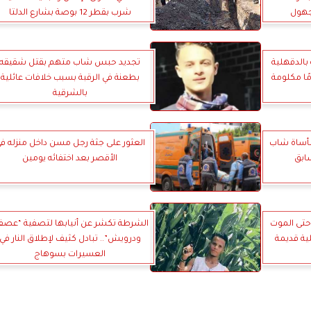
جهول
شرب بقطر 12 بوصة بشارع الدلتا
بالدقهلية
تجديد حبس شاب متهم بقتل شقيقه
ًا مكلومة
بطعنة في الرقبة بسبب خلافات عائلية
بالشرقية
مأساة شاب
العثور على جثة رجل مسن داخل منزله ف
ابق
الأقصر بعد اختفائه يومين
حتى الموت
الشرطة تكشر عن أنيابها لتصفية “عصف
ية قديمة
ودرويش”.. تبادل كثيف لإطلاق النار في
العسيرات بسوهاج