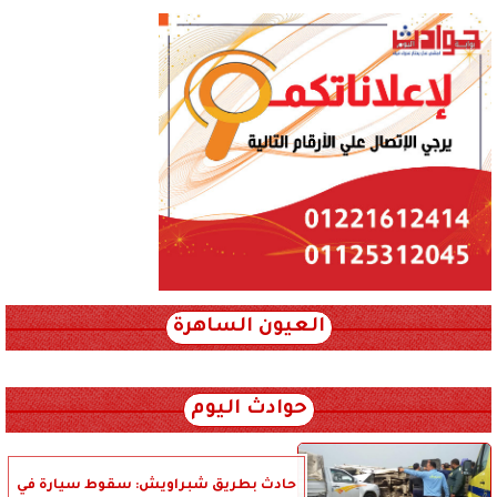
العيون الساهرة
xml_json/rss/~12.xml x0n not found
حوادث اليوم
حادث بطريق شبراويش: سقوط سيارة في