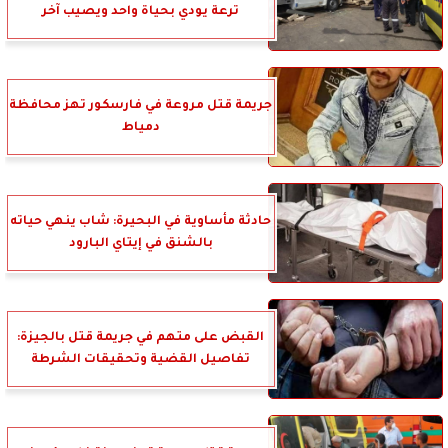
ترعة يودي بحياة واحد ويصيب آخر
جريمة قتل مروعة في فارسكور تهز محافظة
دمياط
حادثة مأساوية في البحيرة: شاب ينهي حياته
بالشنق في إيتاي البارود
القبض على متهم في جريمة قتل بالجيزة:
تفاصيل القضية وتحقيقات الشرطة