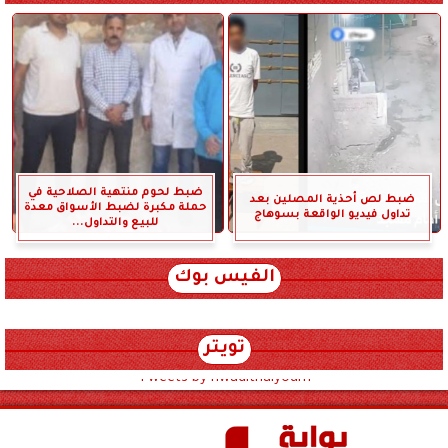
ضبط لحوم منتهية الصلاحية في
ضبط لص أحذية المصلين بعد
حملة مكبرة لضبط الأسواق معدة
تداول فيديو الواقعة بسوهاج
للبيع والتداول...
الفيس بوك
تويتر
Tweets by hwadithalyoum