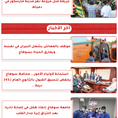
جريمة قتل مروعة تهز مدينة فارسكور في
دمياط
آخر الأخبار
موظف بالمعاش يشعل النيران في نفسه
ويفارق الحياة بسوهاج
استجابة لأولياء الأمور... محافظ سوهاج
يخفض تنسيق القبول بالثانوي العام لـ245
درجة...
جامعة سوهاج :إنقاذ طفل في إصابة نادرة.
بعد اختراق إبرة جدار القلب