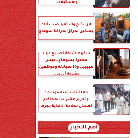
والاستيلاء...
ابن يذبح والدته ويصيب أباه
بسكين بمركز المراغة سوهاج
سقوط شبكة تصنيع مواد
مخدرة بسوهاج..حبس
طبيبين و10 صيادلة وموظفين
بشركة أدوية...
حملة تفتيشية موسعة
وتحرير عشرات المحاضر
لضمان سلامة الأغذية بجرجا
أهم الأخبار