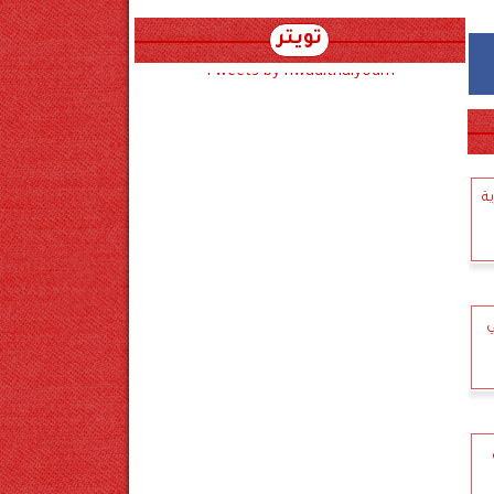
تويتر
Tweets by hwadithalyoum
ة
ي