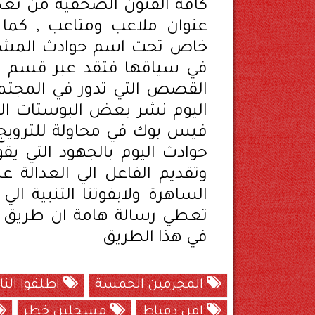
كافة الفنون الصحفية من 
عنوان ملاعب ومتاعب , كما 
خاص تحت اسم حوادث المشاهير
في سياقها فتقد عبر قسم اغ
القصص التي تدور في المجتمع
اليوم نشر بعض البوستات الت
فيس بوك في محاولة للترويج ل
حوادث اليوم بالجهود التي يق
وتقديم الفاعل الي العدالة
الساهرة ولابفوتنا التنبية ا
تعطي رسالة هامة ان طريق ال
في هذا الطريق
المجرمين الخمسة
اطلقوا النا
امن دمياط
مسجلين خطر