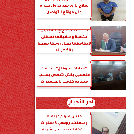
سلاح ناري بعد تداول صوره
على مواقع التواصل
جنايات سوهاج :إحالة أوراق
متهمة وعشيقها للمفتى
لاتهامهما بقتل زوجها صعقا
بالكهرباء
”جنايات سوهاج” إعدام 3
متهمين بقتل شخص بسبب
مشادة كلامية بالعسيرات
آخر الأخبار
حبس «لواء مزيف»
ومستشار وهمي 3 سنوات
بتهمة النصب على شركة