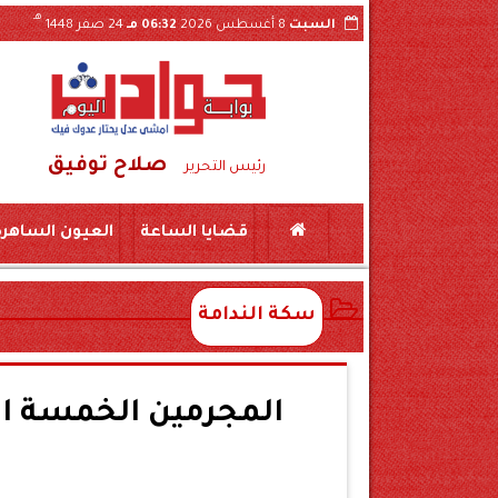
هـ
السبت
8 أغسطس 2026
06:32 مـ
24 صفر 1448
صلاح توفيق
سكين بمركز المراغة سوهاج
حبس «لواء مزيف» ومستشار وهمي 3 سنوات بتهمة النصب على
رئيس التحرير
قضايا الساعة
العيون الساهرة
سكة الندامة
المجرمين الخمسة اط