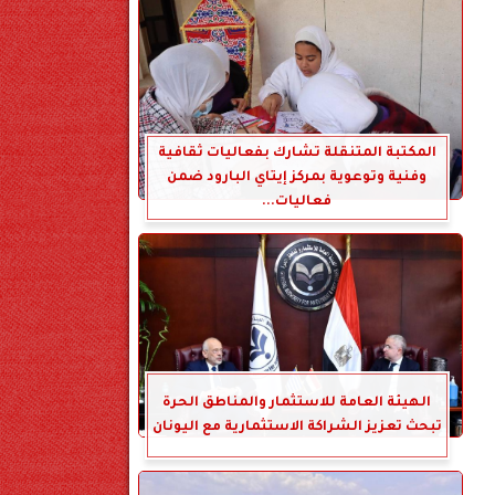
المكتبة المتنقلة تشارك بفعاليات ثقافية
وفنية وتوعوية بمركز إيتاي البارود ضمن
فعاليات...
الهيئة العامة للاستثمار والمناطق الحرة
تبحث تعزيز الشراكة الاستثمارية مع اليونان