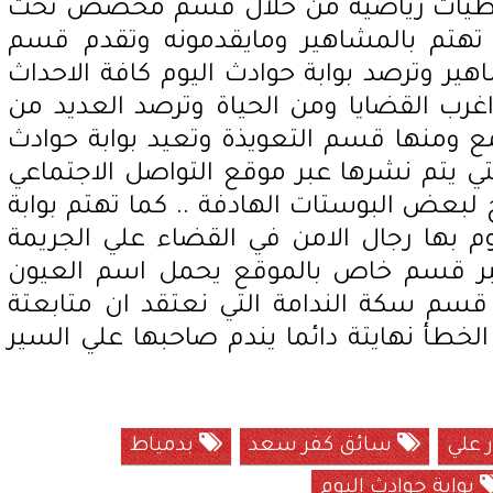
تغطيات رياضية من خلال قسم مخصص تحت
تهتم بالمشاهير ومايقدمونه وتقدم قسم
 وترصد بوابة حوادث اليوم كافة الاحداث
رب القضايا ومن الحياة وترصد العديد من
 ومنها قسم التعويذة وتعيد بوابة حوادث
ي يتم نشرها عبر موقع التواصل الاجتماعي
بعض البوستات الهادفة .. كما تهتم بوابة
وم بها رجال الامن في القضاء علي الجريمة
 عبر قسم خاص بالموقع يحمل اسم العيون
لي قسم سكة الندامة التي نعتقد ان متابعتة
خطأ نهايتة دائما يندم صاحبها علي السير
ر علي
سائق كفر سعد
بدمياط
بوابة حوادث اليوم