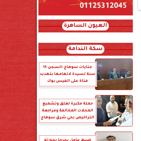
العيون الساهرة
xml_json/rss/~12.xml x0n not found
سكة الندامة
جنايات سوهاج :السجن 15
سنة لسيدة لاتهامها بتهديد
فتاة على الفيس بوك
حملة مكبرة لغلق وتشميع
المحلات المخالفة ومراجعة
التراخيص بحي شرق سوهاج
ضبط عامل بجرجا بحوزته