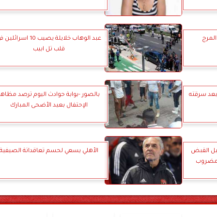
لمرج
عبد الوهاب خلايلة يصيب 10 اسرائلي
قلب تل ابيب
عد سرقته
بالصور -بوابة حوادث اليوم ترصد مظاهر
الإحتفال بعيد الأضحى المبارك
يل القبض
الأهلي يسعي لحسم تعاقداتة الصيفية
لمضروب