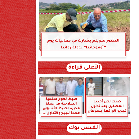
الدكتور سويلم يشارك في فعاليات يوم
“أوموجاندا” بدولة رواندا
الأعلى قراءة
ضبط لحوم منتهية
ضبط لص أحذية
الصلاحية في حملة
المصلين بعد تداول
مكبرة لضبط الأسواق
فيديو الواقعة بسوهاج
معدة للبيع والتداول...
الفيس بوك