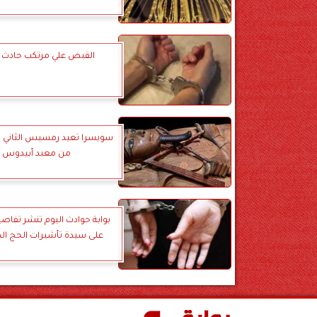
القبض علي مرتكب حادث ا
سويسرا تعيد رمسيس الثاني ب
من معبد أبيدوس
بوابة حوادث اليوم تنشر تفاص
على سيدة تأشيرات الحج ا