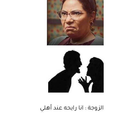
الزوجة : انا رايحه عند أهلي