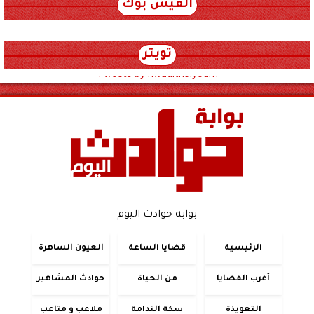
الفيس بوك
تويتر
Tweets by hwadithalyoum
بوابة حوادث اليوم
الرئيسية
قضايا الساعة
العيون الساهرة
أغرب القضايا
من الحياة
حوادث المشاهير
التعويذة
سكة الندامة
ملاعب و متاعب