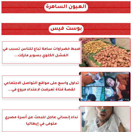
العيون الساهرة
xml_json/rss/~12.xml x0n not found
بوست فيس
ضبط خضراوات سامة تباع للناس تسبب في
الفشل الكلوي بسوبر ماركت...
تداول واسع على مواقع التواصل الاجتماعي
لقصة فتاة تعرضت لاعتداء مروع في...
نداء إنساني عاجل للبحث عن أسرة مصري
متوفى في إيطاليا