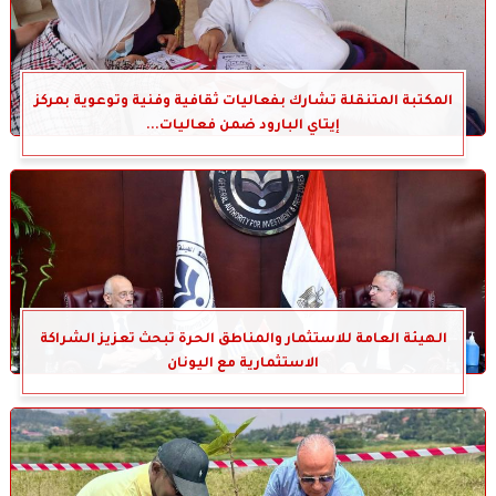
المكتبة المتنقلة تشارك بفعاليات ثقافية وفنية وتوعوية بمركز
إيتاي البارود ضمن فعاليات...
الهيئة العامة للاستثمار والمناطق الحرة تبحث تعزيز الشراكة
الاستثمارية مع اليونان