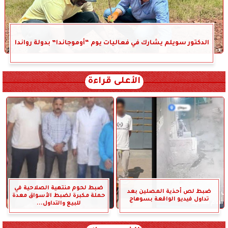
الدكتور سويلم يشارك في فعاليات يوم “أوموجاندا” بدولة رواندا
الأعلى قراءة
ضبط لحوم منتهية الصلاحية في
ضبط لص أحذية المصلين بعد
حملة مكبرة لضبط الأسواق معدة
تداول فيديو الواقعة بسوهاج
للبيع والتداول...