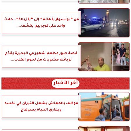
من “بونسوار يا هانم” إلى “يا زبالة”.. حادث
واحد على كوبريين يكشف...
قصة صور مطعم شهير في البحيرة يقدّم
لزبائنه مشويات من لحوم الكلاب...
آخر الأخبار
موظف بالمعاش يشعل النيران في نفسه
ويفارق الحياة بسوهاج