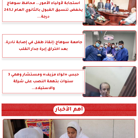
استجابة لأولياء الأمور... محافظ سوهاج
يخفض تنسيق القبول بالثانوي العام لـ245
درجة...
جامعة سوهاج :إنقاذ طفل في إصابة نادرة.
بعد اختراق إبرة جدار القلب
حبس «لواء مزيف» ومستشار وهمي 3
سنوات بتهمة النصب على شركة
والاستيلاء...
أهم الأخبار