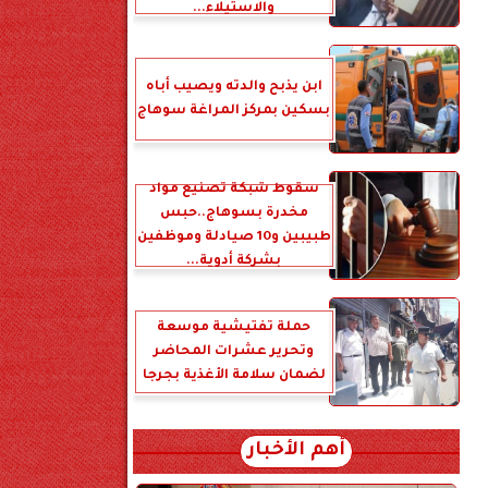
والاستيلاء...
ابن يذبح والدته ويصيب أباه
بسكين بمركز المراغة سوهاج
سقوط شبكة تصنيع مواد
مخدرة بسوهاج..حبس
طبيبين و10 صيادلة وموظفين
بشركة أدوية...
حملة تفتيشية موسعة
وتحرير عشرات المحاضر
لضمان سلامة الأغذية بجرجا
أهم الأخبار