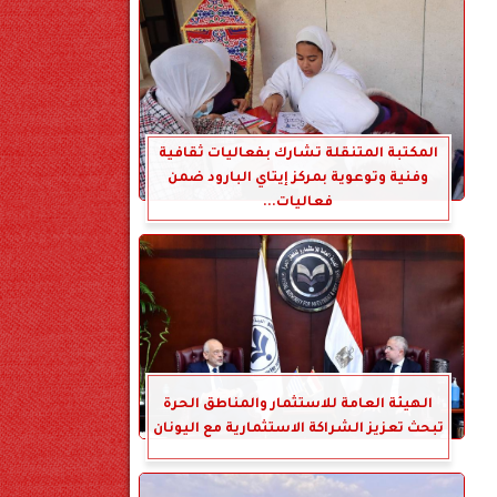
المكتبة المتنقلة تشارك بفعاليات ثقافية
وفنية وتوعوية بمركز إيتاي البارود ضمن
فعاليات...
الهيئة العامة للاستثمار والمناطق الحرة
تبحث تعزيز الشراكة الاستثمارية مع اليونان