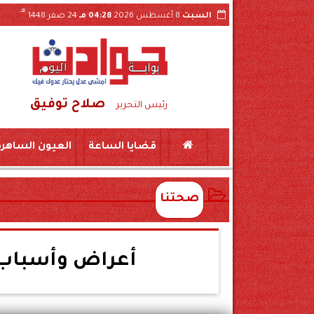
هـ
السبت
8 أغسطس 2026
04:28 مـ
24 صفر 1448
صلاح توفيق
ين بمركز المراغة سوهاج
حبس «لواء مزيف» ومستشار وهمي 3 سنوات بتهمة النصب على شركة 
رئيس التحرير
قضايا الساعة
العيون الساهرة
صحتنا
أعراض وأسباب 