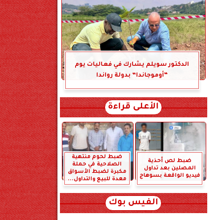
الدكتور سويلم يشارك في فعاليات يوم
“أوموجاندا” بدولة رواندا
الأعلى قراءة
ضبط لحوم منتهية
ضبط لص أحذية
الصلاحية في حملة
المصلين بعد تداول
مكبرة لضبط الأسواق
فيديو الواقعة بسوهاج
معدة للبيع والتداول...
الفيس بوك