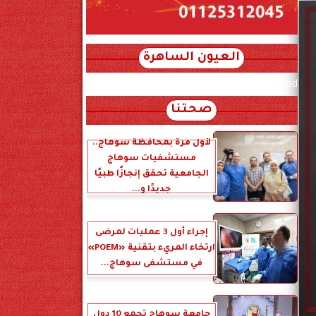
العيون الساهرة
xml_json/rss/~12.xml x0n not found
صحتنا
لأول مرة بمحافظة سوهاج..
مستشفيات سوهاج
الجامعية تحقق إنجازًا طبيًا
جديدًا و...
إجراء أول 3 عمليات لمرضى
ارتخاء المريء بتقنية «POEM»
في مستشفى سوهاج...
جامعة سوهاج تجمع 10 دول