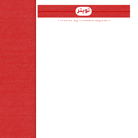
تويتر
Tweets by hwadithalyoum