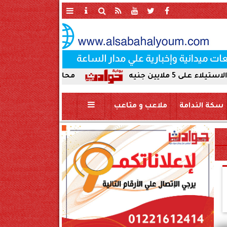
محافظ سوهاج يحيل واقعة ردم نهر الني
سكة الندامة
ملاعب و متاعب