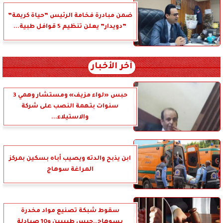
ضمن مبادرة فخامة الرئيس ”حياة كريمة”
”دويدار” يعلن تنظيم 5 قوافل طبية...
آخر الأخبار
حبس «لواء مزيف» ومستشار وهمي 3
سنوات بتهمة النصب على شركة
والاستيلاء...
ابن يذبح والدته ويصيب أباه بسكين بمركز
المراغة سوهاج
سقوط شبكة تصنيع مواد مخدرة
بسوهاج..حبس طبيبين و10 صيادلة