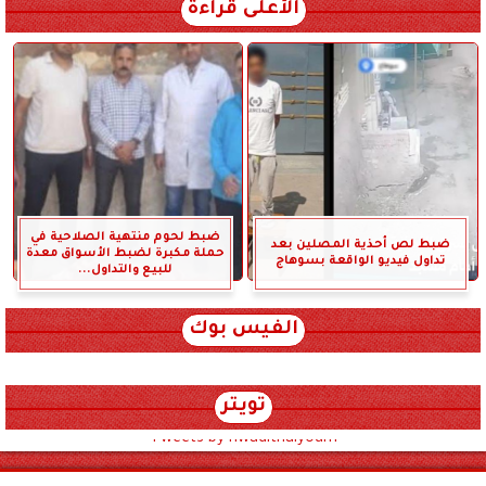
الأعلى قراءة
ضبط لحوم منتهية الصلاحية في
ضبط لص أحذية المصلين بعد
حملة مكبرة لضبط الأسواق معدة
تداول فيديو الواقعة بسوهاج
للبيع والتداول...
الفيس بوك
تويتر
Tweets by hwadithalyoum