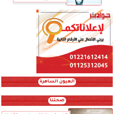
العيون الساهرة
xml_json/rss/~12.xml x0n not found
صحتنا