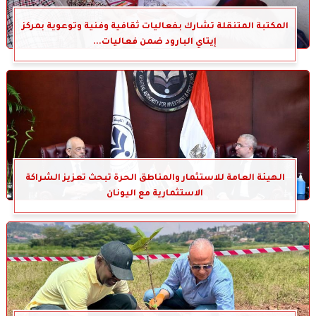
المكتبة المتنقلة تشارك بفعاليات ثقافية وفنية وتوعوية بمركز
إيتاي البارود ضمن فعاليات...
الهيئة العامة للاستثمار والمناطق الحرة تبحث تعزيز الشراكة
الاستثمارية مع اليونان