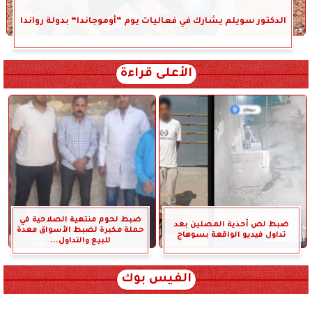
الدكتور سويلم يشارك في فعاليات يوم “أوموجاندا” بدولة رواندا
الأعلى قراءة
ضبط لحوم منتهية الصلاحية في
ضبط لص أحذية المصلين بعد
حملة مكبرة لضبط الأسواق معدة
تداول فيديو الواقعة بسوهاج
للبيع والتداول...
الفيس بوك