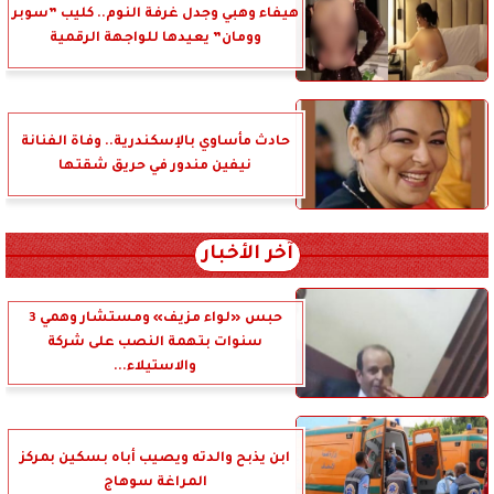
هيفاء وهبي وجدل غرفة النوم.. كليب ”سوبر
وومان” يعيدها للواجهة الرقمية
حادث مأساوي بالإسكندرية.. وفاة الفنانة
نيفين مندور في حريق شقتها
آخر الأخبار
حبس «لواء مزيف» ومستشار وهمي 3
سنوات بتهمة النصب على شركة
والاستيلاء...
ابن يذبح والدته ويصيب أباه بسكين بمركز
المراغة سوهاج