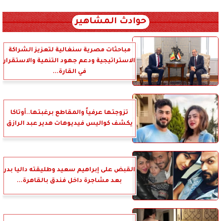
xml_json/rss/~12.xml x0n not found
حوادث المشاهير
مباحثات مصرية سنغالية لتعزيز الشراكة
الاستراتيجية ودعم جهود التنمية والاستقرار
في القارة...
تزوجتها عرفياً والمقاطع برغبتها..أوتاكا
يكشف كواليس فيديوهات هدير عبد الرازق
القبض على إبراهيم سعيد وطليقته داليا بدر
بعد مشاجرة داخل فندق بالقاهرة...