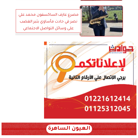
مصرع عازف الساكسفون محمد علي
نصر في حادث مأساوي يثير الغضب
على وسائل التواصل الاجتماعي
العيون الساهرة