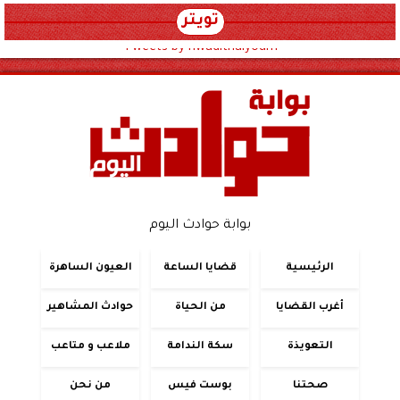
تويتر
Tweets by hwadithalyoum
بوابة حوادث اليوم
الرئيسية
قضايا الساعة
العيون الساهرة
أغرب القضايا
من الحياة
حوادث المشاهير
التعويذة
سكة الندامة
ملاعب و متاعب
صحتنا
بوست فيس
من نحن