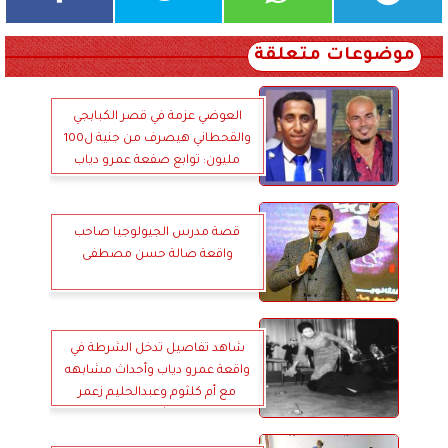
موضوعات متعلقة
العوضي عزمة في قصر الكبابجي
والقحطاني هيصرف من جنية ل100
مليون: توابع صفعة عمرو دياب
تتصاعد
قصة مدرس الجيولوجيا صاحب
واقعة صالة حسن مصطفى
شاهد تفاصيل تدخل الشرطة في
واقعة عمرو دياب وأحداث مشابهه
مع أم كلثوم وعبدالحليم زعمر
الشريف