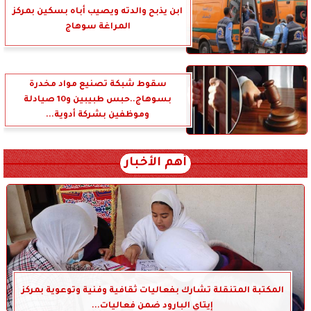
ابن يذبح والدته ويصيب أباه بسكين بمركز
المراغة سوهاج
سقوط شبكة تصنيع مواد مخدرة
بسوهاج..حبس طبيبين و10 صيادلة
وموظفين بشركة أدوية...
أهم الأخبار
المكتبة المتنقلة تشارك بفعاليات ثقافية وفنية وتوعوية بمركز
إيتاي البارود ضمن فعاليات...