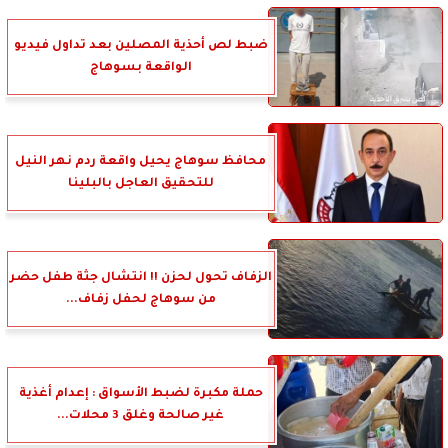
ضبط لص أحذية المصلين بعد تداول فيديو
الواقعة بسوهاج
محافظ سوهاج يحيل واقعة ردم نهر النيل
للتحقيق العاجل بالبلينا
الزفاف تحول لحزن !! انتشال جثة طفل حضر
من سوهاج لحفل زفاف...
حملة مكبرة لضبط الأسواق : إعدام أغذية
غير صالحة وغلق 3 محلات...