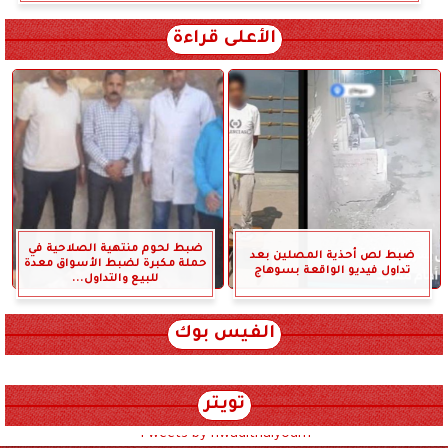
الأعلى قراءة
ضبط لحوم منتهية الصلاحية في
ضبط لص أحذية المصلين بعد
حملة مكبرة لضبط الأسواق معدة
تداول فيديو الواقعة بسوهاج
للبيع والتداول...
الفيس بوك
تويتر
Tweets by hwadithalyoum