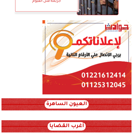
جريمة قتل الفيوم
العيون الساهرة
xml_json/rss/~12.xml x0n not found
أغرب القضايا