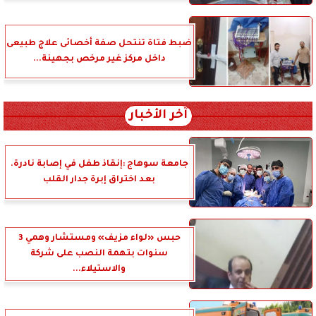
ضبط فتاة تنتحل صفة أخصائى علاج طبيعى
داخل مركز غير مرخص بجهينة...
آخر الأخبار
جامعة سوهاج :إنقاذ طفل في إصابة نادرة.
بعد اختراق إبرة جدار القلب
حبس «لواء مزيف» ومستشار وهمي 3
سنوات بتهمة النصب على شركة
والاستيلاء...